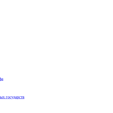
фа
ых государств