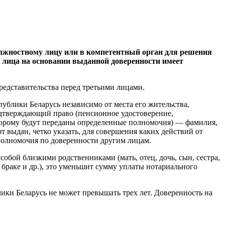
олжностному лицу или в компетентный орган для решения
о лица на основании выданной доверенности имеет
редставительства перед третьими лицами.
ублики Беларусь независимо от места его жительства,
подтверждающий право (пенсионное удостоверение,
оторому будут переданы определенные полномочия) — фамилия,
т выдан, четко указать, для совершения каких действий от
 полномочия по доверенности другим лицам.
обой близкими родственниками (мать, отец, дочь, сын, сестра,
 браке и др.), это уменьшит сумму уплаты нотариального
ики Беларусь не может превышать трех лет. Доверенность на