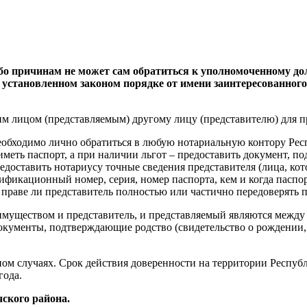
ибо причинам не может сам обратиться к уполномоченному д
в установленном законом порядке от имени заинтересованног
м лицом (представляемым) другому лицу (представителю) для п
обходимо лично обратиться в любую нотариальную контору Респ
иметь паспорт, а при наличии льгот – предоставить документ, 
едоставить нотариусу точные сведения представителя (лица, к
тификационный номер, серия, номер паспорта, кем и когда паспор
в праве ли представитель полностью или частично передоверять
имуществом и представитель, и представляемый являются между с
 документы, подтверждающие родство (свидетельство о рождении,
ом случаях. Срок действия доверенности на территории Республ
года.
ского района.