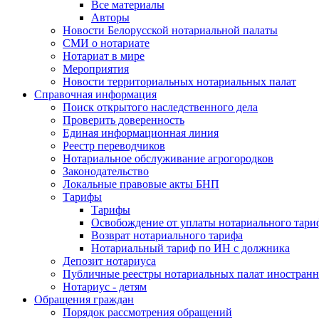
Все материалы
Авторы
Новости Белорусской нотариальной палаты
СМИ о нотариате
Нотариат в мире
Мероприятия
Новости территориальных нотариальных палат
Справочная информация
Поиск открытого наследственного дела
Проверить доверенность
Единая информационная линия
Реестр переводчиков
Нотариальное обслуживание агрогородков
Законодательство
Локальные правовые акты БНП
Тарифы
Тарифы
Освобождение от уплаты нотариального тари
Возврат нотариального тарифа
Нотариальный тариф по ИН с должника
Депозит нотариуса
Публичные реестры нотариальных палат иностранн
Нотариус - детям
Обращения граждан
Порядок рассмотрения обращений