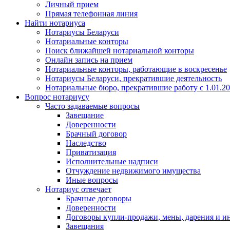
Личный прием
Прямая телефонная линия
Найти нотариуса
Нотариусы Беларуси
Нотариальные конторы
Поиск ближайшей нотариальной конторы
Онлайн запись на прием
Нотариальные конторы, работающие в воскресенье
Нотариусы Беларуси, прекратившие деятельность
Нотариальные бюро, прекратившие работу с 1.01.2
Вопрос нотариусу
Часто задаваемые вопросы
Завещание
Доверенности
Брачный договор
Наследство
Приватизация
Исполнительные надписи
Отчуждение недвижимого имущества
Иные вопросы
Нотариус отвечает
Брачные договоры
Доверенности
Договоры купли-продажи, мены, дарения и и
Завещания