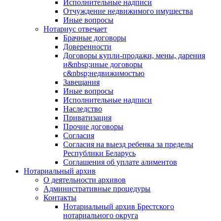
Исполнительные надписи
Отчуждение недвижимого имущества
Иные вопросы
Нотариус отвечает
Брачные договоры
Доверенности
Договоры купли-продажи, мены, дарения
и&nbsp;иные договоры
с&nbsp;недвижимостью
Завещания
Иные вопросы
Исполнительные надписи
Наследство
Приватизация
Прочие договоры
Согласия
Согласия на выезд ребенка за пределы
Республики Беларусь
Соглашения об уплате алиментов
Нотариальный архив
О деятельности архивов
Административные процедуры
Контакты
Нотариальный архив Брестского
нотариального округа