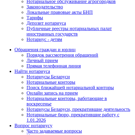
Нотариальное обслуживание агрогородков
Законодательство
Локальные правовые акты БНП
Тарифы
Депозит нотариуса
Публичные реестры нотариальных палат
иностранных государств
Нотариус - детям
Обращения граждан и юрлиц
Порядок рассмотрения обращений
Личный прием
Прямая телефонная линия
Найти нотариуса
Нотариусы Беларуси
Нотариальные конторы
Поиск ближайшей нотариальной конторы
Онлайн запись на прием
Нотариальные конторы, работающие в
воскресенье
Нотариусы Беларуси, прекратившие деятельность
Нотариальные бюро, прекратившие работу с
1.01.2026
Вопрос нотариусу
Часто задаваемые вопросы