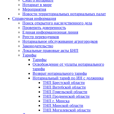
СМИ о нотариате
Нотариат в мире
Мероприятия
Новости территориальных нотариальных палат
Справочная информация
Поиск открытого наследственного дела
Проверить доверенность
Единая информационная линия
Реестр переводчиков
Нотариальное обслуживание агрогородков
Законодательство
Локальные правовые акты БНП
Тарифы
Тарифы
Освобождение от уплаты нотариального
тарифа
Возврат нотариального тарифа
Нотариальный тариф по ИН с должника
ТНП Брестской области
ТНП Витебской области
ТНП Гомельской области
ТНП Гродненской области
ТНП г. Минска
ТНП Минской области
ТНП Могилевской области