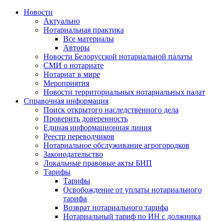
Новости
Актуально
Нотариальная практика
Все материалы
Авторы
Новости Белорусской нотариальной палаты
СМИ о нотариате
Нотариат в мире
Мероприятия
Новости территориальных нотариальных палат
Справочная информация
Поиск открытого наследственного дела
Проверить доверенность
Единая информационная линия
Реестр переводчиков
Нотариальное обслуживание агрогородков
Законодательство
Локальные правовые акты БНП
Тарифы
Тарифы
Освобождение от уплаты нотариального
тарифа
Возврат нотариального тарифа
Нотариальный тариф по ИН с должника