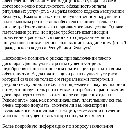
обеспечение необходимого медицинского ухода. Также в
договоре можно предусмотреть обязанность оплаты
ритуальных услуг (ст. 573 Гражданского кодекса Республики
Беларусь). Важно знать, что при существенном нарушении
плательщиком ренты своих обязательств получатель ренты
вправе требовать возврата недвижимого имущества. Однако
плательщик ренты не вправе требовать компенсации
понесенных расходов, связанных с содержанием лица
получающего пожизненное содержание с иждивением (ст. 576
Гражданского кодекса Республики Беларусь).
Необходимо помнить о рисках при заключении такого
договора. Для получателя ренты существует риск
недобросовестного отношения плательщика ренты к своим
обязанностям. А для плательщика ренты существует риск,
который связан не только с материальными потерями, в
результате случайной гибели и повреждения имущества, но и
с тем, что получатель ренты может потребовать расторжения
договора через несколько лет после совершения сделки.
Рекомендуем вам, как потенциальному плательщику ренты,
очень хорошо подумать, сможете ли вы, несмотря на
всевозможные жизненные ситуации, ежемесячно в течение
многих лет осуществлять уход за получателем ренты.
Более подробную информацию по вопросу заключения