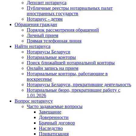
Депозит нотариуса
Публичные реестры нотариальных палат
иностранных государств
Нотариус - детям
Обращения граждан
Порядок рассмотрения обращений
Личный прием
Прямая телефонная линия
Найти нотариуса
Нотариусы Беларуси
Нотариальные конторы
Поиск ближайшей нотариальной конторы
Онлайн запись на прием
Нотариальные конторы, работающие в
воскресенье
Нотариусы Беларуси, прекратившие деятельность
Нотариальные бюро, прекратившие работу с
1.01.2026
Вопрос нотариусу
Часто задаваемые вопросы
Завещание
Доверенности
Брачный договор
Наследство
Приватизация