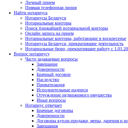
Личный прием
Прямая телефонная линия
Найти нотариуса
Нотариусы Беларуси
Нотариальные конторы
Поиск ближайшей нотариальной конторы
Онлайн запись на прием
Нотариальные конторы, работающие в воскресенье
Нотариусы Беларуси, прекратившие деятельность
Нотариальные бюро, прекратившие работу с 1.01.2
Вопрос нотариусу
Часто задаваемые вопросы
Завещание
Доверенности
Брачный договор
Наследство
Приватизация
Исполнительные надписи
Отчуждение недвижимого имущества
Иные вопросы
Нотариус отвечает
Брачные договоры
Доверенности
Договоры купли-продажи, мены, дарения и и
Завещания