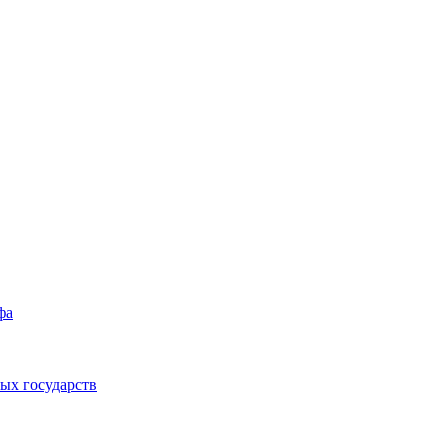
фа
ых государств