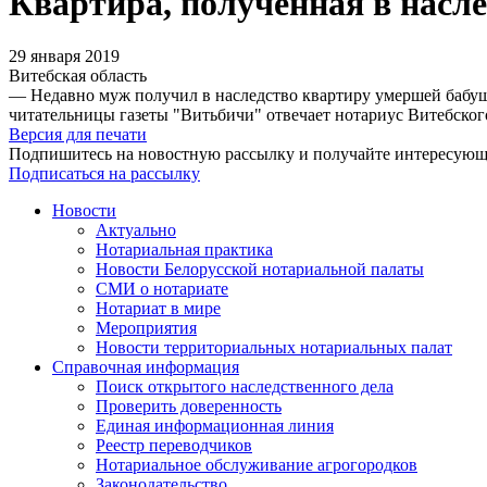
Квартира, полученная в насле
29 января 2019
Витебская область
— Недавно муж получил в наследство квартиру умершей бабуш
читательницы газеты "Витьбичи" отвечает нотариус Витебског
Версия для печати
Подпишитесь на новостную рассылку и получайте интересую
Подписаться на рассылку
Новости
Актуально
Нотариальная практика
Новости Белорусской нотариальной палаты
СМИ о нотариате
Нотариат в мире
Мероприятия
Новости территориальных нотариальных палат
Справочная информация
Поиск открытого наследственного дела
Проверить доверенность
Единая информационная линия
Реестр переводчиков
Нотариальное обслуживание агрогородков
Законодательство