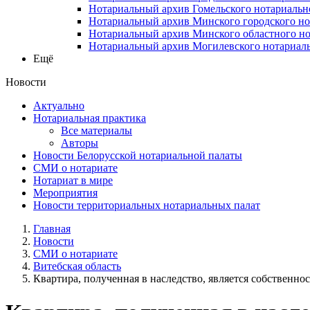
Нотариальный архив Гомельского нотариальн
Нотариальный архив Минского городского но
Нотариальный архив Минского областного но
Нотариальный архив Могилевского нотариаль
Ещё
Новости
Актуально
Нотариальная практика
Все материалы
Авторы
Новости Белорусской нотариальной палаты
СМИ о нотариате
Нотариат в мире
Мероприятия
Новости территориальных нотариальных палат
Главная
Новости
СМИ о нотариате
Витебская область
Квартира, полученная в наследство, является собственност