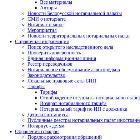
Все материалы
Авторы
Новости Белорусской нотариальной палаты
СМИ о нотариате
Нотариат в мире
Мероприятия
Новости территориальных нотариальных палат
Справочная информация
Поиск открытого наследственного дела
Проверить доверенность
Единая информационная линия
Реестр переводчиков
Нотариальное обслуживание агрогородков
Законодательство
Локальные правовые акты БНП
Тарифы
Тарифы
Освобождение от уплаты нотариального тари
Возврат нотариального тарифа
Нотариальный тариф по ИН с должника
Депозит нотариуса
Публичные реестры нотариальных палат иностранн
Нотариус - детям
Обращения граждан
Порядок рассмотрения обращений