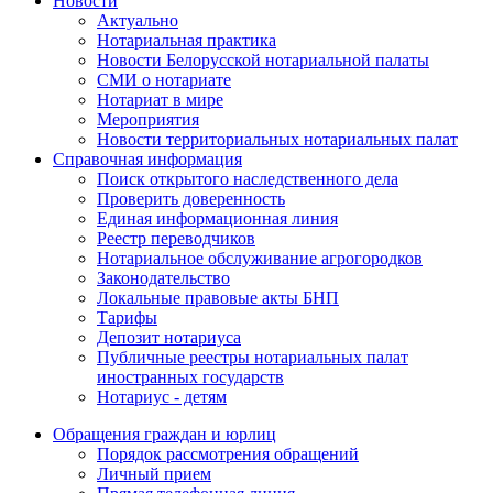
Новости
Актуально
Нотариальная практика
Новости Белорусской нотариальной палаты
СМИ о нотариате
Нотариат в мире
Мероприятия
Новости территориальных нотариальных палат
Справочная информация
Поиск открытого наследственного дела
Проверить доверенность
Единая информационная линия
Реестр переводчиков
Нотариальное обслуживание агрогородков
Законодательство
Локальные правовые акты БНП
Тарифы
Депозит нотариуса
Публичные реестры нотариальных палат
иностранных государств
Нотариус - детям
Обращения граждан и юрлиц
Порядок рассмотрения обращений
Личный прием