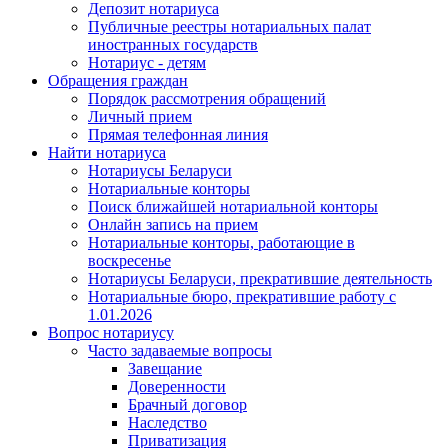
Депозит нотариуса
Публичные реестры нотариальных палат
иностранных государств
Нотариус - детям
Обращения граждан
Порядок рассмотрения обращений
Личный прием
Прямая телефонная линия
Найти нотариуса
Нотариусы Беларуси
Нотариальные конторы
Поиск ближайшей нотариальной конторы
Онлайн запись на прием
Нотариальные конторы, работающие в
воскресенье
Нотариусы Беларуси, прекратившие деятельность
Нотариальные бюро, прекратившие работу с
1.01.2026
Вопрос нотариусу
Часто задаваемые вопросы
Завещание
Доверенности
Брачный договор
Наследство
Приватизация