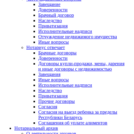
Завещание
Доверенности
Брачный договор
Наследство
Приватизация
Исполнительные надписи
Отчуждение недвижимого имущества
Иные вопросы
Нотариус отвечает
Брачные договоры
Доверенности
Договоры купли-продажи, мены, дарения
и иные договоры с недвижимостью
Завещания
Иные вопросы
Исполнительные надписи
Наследство
Приватизация
Прочие договоры
Согласия
Согласия на выезд ребенка за пределы
Республики Беларусь
Соглашения об уплате алиментов
Нотариальный архив
О деятельности архивов