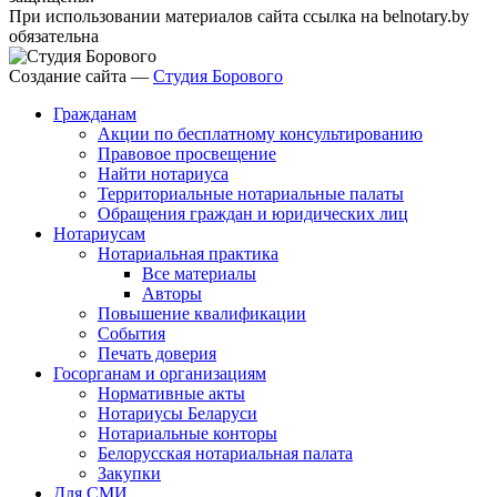
При использовании материалов сайта ссылка на belnotary.by
обязательна
Создание сайта —
Студия Борового
Гражданам
Акции по бесплатному консультированию
Правовое просвещение
Найти нотариуса
Территориальные нотариальные палаты
Обращения граждан и юридических лиц
Нотариусам
Нотариальная практика
Все материалы
Авторы
Повышение квалификации
События
Печать доверия
Госорганам и организациям
Нормативные акты
Нотариусы Беларуси
Нотариальные конторы
Белорусская нотариальная палата
Закупки
Для СМИ