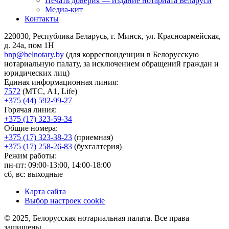
Печать доверия — издание нотариата Беларуси
Медиа-кит
Контакты
220030, Республика Беларусь, г. Минск, ул. Красноармейская,
д. 24а, пом 1Н
bnp@belnotary.by
(для корреспонденции в Белорусскую
нотариальную палату, за исключением обращений граждан и
юридических лиц)
Единая информационная линия:
7572
(МТС, A1, Life)
+375 (44) 592-99-27
Горячая линия:
+375 (17) 323-59-34
Общие номера:
+375 (17) 323-38-23
(приемная)
+375 (17) 258-26-83
(бухгалтерия)
Режим работы:
пн-пт: 09:00-13:00, 14:00-18:00
сб, вс: выходные
Карта сайта
Выбор настроек cookie
© 2025, Белорусская нотариальная палата. Все права
защищены.