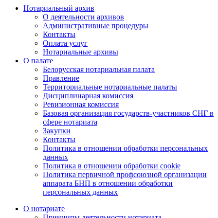
Нотариальный архив
О деятельности архивов
Административные процедуры
Контакты
Оплата услуг
Нотариальные архивы
О палате
Белорусская нотариальная палата
Правление
Территориальные нотариальные палаты
Дисциплинарная комиссия
Ревизионная комиссия
Базовая организация государств-участников СНГ в
сфере нотариата
Закупки
Контакты
Политика в отношении обработки персональных
данных
Политика в отношении обработки cookie
Политика первичной профсоюзной организации
аппарата БНП в отношении обработки
персональных данных
О нотариате
Принципы деятельности нотариата