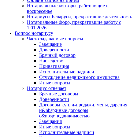
Онлайн запись на прием
Нотариальные конторы, работающие в
воскресенье
Нотариусы Беларуси, прекратившие деятельность
Нотариальные бюро, прекратившие работу с
1.01.2026
Вопрос нотариусу
Часто задаваемые вопросы
Завещание
Доверенности
Брачный договор
Наследство
Приватизация
Исполнительные надписи
Отчуждение недвижимого имущества
Иные вопросы
Нотариус отвечает
Брачные договоры
Доверенности
Договоры купли-продажи, мены, дарения
и&nbsp;иные договоры
с&nbsp;недвижимостью
Завещания
Иные вопросы
Исполнительные надписи