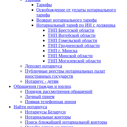
Тарифы
Освобождение от уплаты нотариального
тарифа
Возврат нотариального тарифа
Нотариальный тариф по ИН с должника
ТНП Брестской области
ТНП Витебской области
ТНП Гомельской области
ТНП Гродненской области
ТНП г. Минска
ТНП Минской области
ТНП Могилевской области
Депозит нотариуса
Публичные реестры нотариальных палат
иностранных государств
Нотариус - детям
Обращения граждан и юрлиц
Порядок рассмотрения обращений
Личный прием
Прямая телефонная линия
Найти нотариуса
Нотариусы Беларуси
Нотариальные конторы
Поиск ближайшей нотариальной конторы