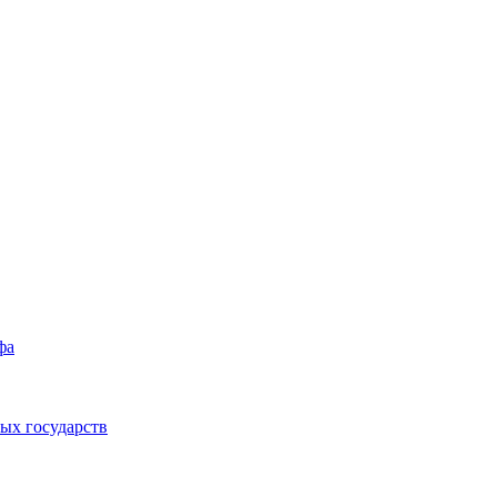
фа
ых государств