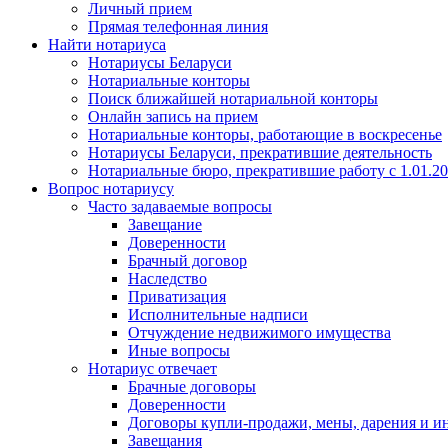
Личный прием
Прямая телефонная линия
Найти нотариуса
Нотариусы Беларуси
Нотариальные конторы
Поиск ближайшей нотариальной конторы
Онлайн запись на прием
Нотариальные конторы, работающие в воскресенье
Нотариусы Беларуси, прекратившие деятельность
Нотариальные бюро, прекратившие работу с 1.01.2
Вопрос нотариусу
Часто задаваемые вопросы
Завещание
Доверенности
Брачный договор
Наследство
Приватизация
Исполнительные надписи
Отчуждение недвижимого имущества
Иные вопросы
Нотариус отвечает
Брачные договоры
Доверенности
Договоры купли-продажи, мены, дарения и и
Завещания