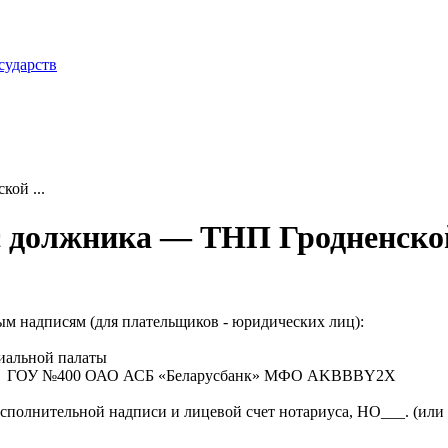
сударств
ой ...
 должника — ТНП Гродненско
м надписям (для плательщиков - юридических лиц):
риальной палаты
000 в ГОУ №400 ОАО АСБ «Беларусбанк» МФО AKBBBY2Х
исполнительной надписи и лицевой счет нотариуса, НО___. (или