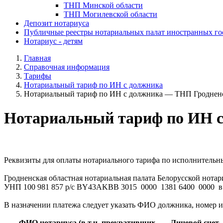
ТНП Минской области
ТНП Могилевской области
Депозит нотариуса
Публичные реестры нотариальных палат иностранных го
Нотариус - детям
Главная
Справочная информация
Тарифы
Нотариальный тариф по ИН с должника
Нотариальный тариф по ИН с должника — ТНП Гродненск
Нотариальный тариф по ИН с
Реквизиты для оплаты нотариального тарифа по исполнительны
Гродненская областная нотариальная палата Белорусской нота
УНП 100 981 857 р/с BY43AKBB 3015 0000 1381 6400 0
В назначении платежа следует указать ФИО должника, номер 
ФИО нотариуса (в т.ч. прекративших
Лицевой счет