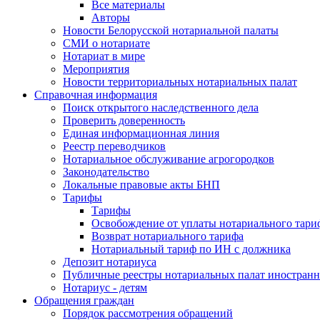
Все материалы
Авторы
Новости Белорусской нотариальной палаты
СМИ о нотариате
Нотариат в мире
Мероприятия
Новости территориальных нотариальных палат
Справочная информация
Поиск открытого наследственного дела
Проверить доверенность
Единая информационная линия
Реестр переводчиков
Нотариальное обслуживание агрогородков
Законодательство
Локальные правовые акты БНП
Тарифы
Тарифы
Освобождение от уплаты нотариального тари
Возврат нотариального тарифа
Нотариальный тариф по ИН с должника
Депозит нотариуса
Публичные реестры нотариальных палат иностранн
Нотариус - детям
Обращения граждан
Порядок рассмотрения обращений