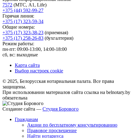
7572
(МТС, A1, Life)
+375 (44) 592-99-27
Горячая линия:
+375 (17) 323-59-34
Общие номера:
+375 (17) 323-38-23
(приемная)
+375 (17) 258-26-83
(бухгалтерия)
Режим работы:
пн-пт: 09:00-13:00, 14:00-18:00
сб, вс: выходные
Карта сайта
Выбор настроек cookie
© 2025, Белорусская нотариальная палата. Все права
защищены.
При использовании материалов сайта ссылка на belnotary.by
обязательна
Создание сайта —
Студия Борового
Гражданам
Акции по бесплатному консультированию
Правовое просвещение
Найти нотариуса