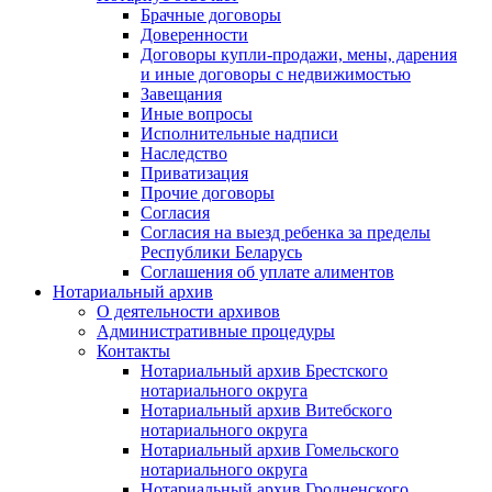
Брачные договоры
Доверенности
Договоры купли-продажи, мены, дарения
и иные договоры с недвижимостью
Завещания
Иные вопросы
Исполнительные надписи
Наследство
Приватизация
Прочие договоры
Согласия
Согласия на выезд ребенка за пределы
Республики Беларусь
Соглашения об уплате алиментов
Нотариальный архив
О деятельности архивов
Административные процедуры
Контакты
Нотариальный архив Брестского
нотариального округа
Нотариальный архив Витебского
нотариального округа
Нотариальный архив Гомельского
нотариального округа
Нотариальный архив Гродненского