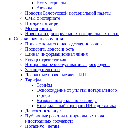
Все материалы
Авторы
Новости Белорусской нотариальной палаты
СМИ о нотариате
Нотариат в мире
Мероприятия
Новости территориальных нотариальных палат
Справочная информация
Поиск открытого наследственного дела
Проверить доверенность
Единая информационная линия
Реестр переводчиков
Нотариальное обслуживание агрогородков
Законодательство
Локальные правовые акты БНП
Тарифы
Тарифы
Освобождение от уплаты нотариального
тарифа
Возврат нотариального тарифа
Нотариальный тариф по ИН с должника
Депозит нотариуса
Публичные реестры нотариальных палат
иностранных государств
Нотариус - детям