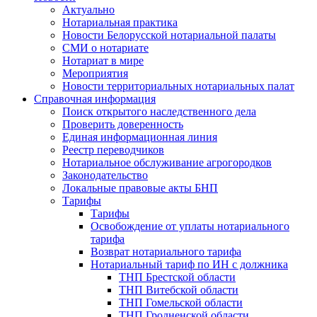
Актуально
Нотариальная практика
Новости Белорусской нотариальной палаты
СМИ о нотариате
Нотариат в мире
Мероприятия
Новости территориальных нотариальных палат
Справочная информация
Поиск открытого наследственного дела
Проверить доверенность
Единая информационная линия
Реестр переводчиков
Нотариальное обслуживание агрогородков
Законодательство
Локальные правовые акты БНП
Тарифы
Тарифы
Освобождение от уплаты нотариального
тарифа
Возврат нотариального тарифа
Нотариальный тариф по ИН с должника
ТНП Брестской области
ТНП Витебской области
ТНП Гомельской области
ТНП Гродненской области