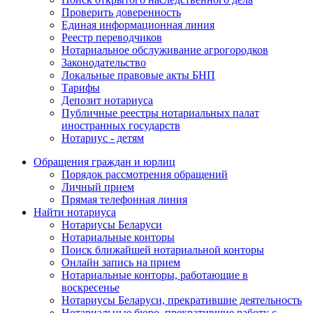
Проверить доверенность
Единая информационная линия
Реестр переводчиков
Нотариальное обслуживание агрогородков
Законодательство
Локальные правовые акты БНП
Тарифы
Депозит нотариуса
Публичные реестры нотариальных палат
иностранных государств
Нотариус - детям
Обращения граждан и юрлиц
Порядок рассмотрения обращений
Личный прием
Прямая телефонная линия
Найти нотариуса
Нотариусы Беларуси
Нотариальные конторы
Поиск ближайшей нотариальной конторы
Онлайн запись на прием
Нотариальные конторы, работающие в
воскресенье
Нотариусы Беларуси, прекратившие деятельность
Нотариальные бюро, прекратившие работу с