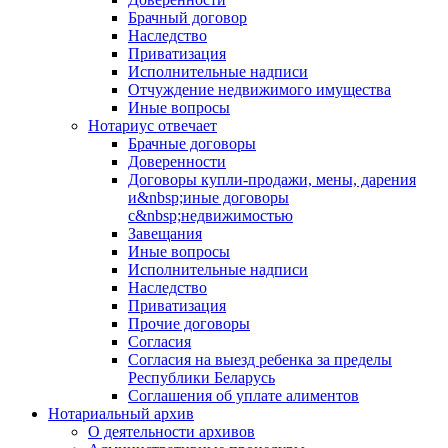
Брачный договор
Наследство
Приватизация
Исполнительные надписи
Отчуждение недвижимого имущества
Иные вопросы
Нотариус отвечает
Брачные договоры
Доверенности
Договоры купли-продажи, мены, дарения
и&nbsp;иные договоры
с&nbsp;недвижимостью
Завещания
Иные вопросы
Исполнительные надписи
Наследство
Приватизация
Прочие договоры
Согласия
Согласия на выезд ребенка за пределы
Республики Беларусь
Соглашения об уплате алиментов
Нотариальный архив
О деятельности архивов