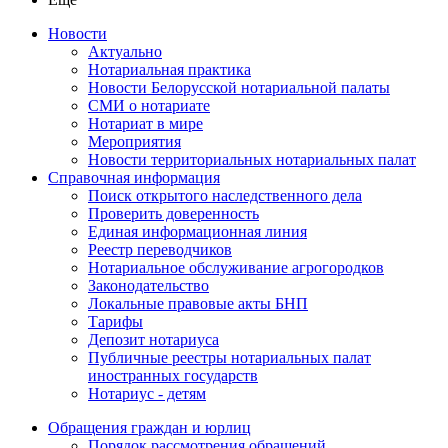
Новости
Актуально
Нотариальная практика
Новости Белорусской нотариальной палаты
СМИ о нотариате
Нотариат в мире
Мероприятия
Новости территориальных нотариальных палат
Справочная информация
Поиск открытого наследственного дела
Проверить доверенность
Единая информационная линия
Реестр переводчиков
Нотариальное обслуживание агрогородков
Законодательство
Локальные правовые акты БНП
Тарифы
Депозит нотариуса
Публичные реестры нотариальных палат
иностранных государств
Нотариус - детям
Обращения граждан и юрлиц
Порядок рассмотрения обращений