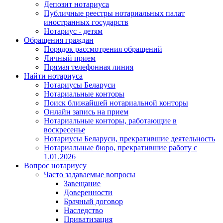
Депозит нотариуса
Публичные реестры нотариальных палат
иностранных государств
Нотариус - детям
Обращения граждан
Порядок рассмотрения обращений
Личный прием
Прямая телефонная линия
Найти нотариуса
Нотариусы Беларуси
Нотариальные конторы
Поиск ближайшей нотариальной конторы
Онлайн запись на прием
Нотариальные конторы, работающие в
воскресенье
Нотариусы Беларуси, прекратившие деятельность
Нотариальные бюро, прекратившие работу с
1.01.2026
Вопрос нотариусу
Часто задаваемые вопросы
Завещание
Доверенности
Брачный договор
Наследство
Приватизация