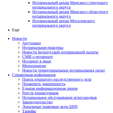
Нотариальный архив Минского городского
нотариального округа
Нотариальный архив Минского областного
нотариального округа
Нотариальный архив Могилевского
нотариального округа
Ещё
Новости
Актуально
Нотариальная практика
Новости Белорусской нотариальной палаты
СМИ о нотариате
Нотариат в мире
Мероприятия
Новости территориальных нотариальных палат
Справочная информация
Поиск открытого наследственного дела
Проверить доверенность
Единая информационная линия
Реестр переводчиков
Нотариальное обслуживание агрогородков
Законодательство
Локальные правовые акты БНП
Тарифы