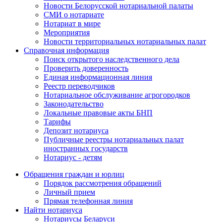
Новости Белорусской нотариальной палаты
СМИ о нотариате
Нотариат в мире
Мероприятия
Новости территориальных нотариальных палат
Справочная информация
Поиск открытого наследственного дела
Проверить доверенность
Единая информационная линия
Реестр переводчиков
Нотариальное обслуживание агрогородков
Законодательство
Локальные правовые акты БНП
Тарифы
Депозит нотариуса
Публичные реестры нотариальных палат
иностранных государств
Нотариус - детям
Обращения граждан и юрлиц
Порядок рассмотрения обращений
Личный прием
Прямая телефонная линия
Найти нотариуса
Нотариусы Беларуси