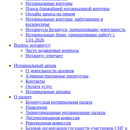
Нотариальные конторы
Поиск ближайшей нотариальной конторы
Онлайн запись на прием
Нотариальные конторы, работающие в
воскресенье
Нотариусы Беларуси, прекратившие деятельность
Нотариальные бюро, прекратившие работу с
1.01.2026
Вопрос нотариусу
Часто задаваемые вопросы
Нотариус отвечает
Нотариальный архив
О деятельности архивов
Административные процедуры
Контакты
Оплата услуг
Нотариальные архивы
О палате
Белорусская нотариальная палата
Правление
Территориальные нотариальные палаты
Дисциплинарная комиссия
Ревизионная комиссия
Базовая организация государств-участников СНГ в