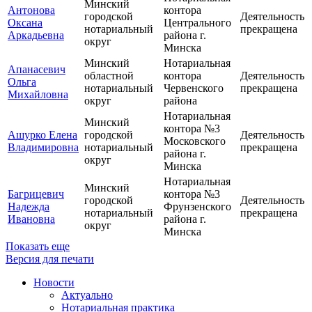
Минский
Антонова
контора
городской
Деятельность
Оксана
Центрального
нотариальный
прекращена
Аркадьевна
района г.
округ
Минска
Минский
Нотариальная
Апанасевич
областной
контора
Деятельность
Ольга
нотариальный
Червенского
прекращена
Михайловна
округ
района
Нотариальная
Минский
контора №3
Ашурко Елена
городской
Деятельность
Московского
Владимировна
нотариальный
прекращена
района г.
округ
Минска
Нотариальная
Минский
Багрицевич
контора №3
городской
Деятельность
Надежда
Фрунзенского
нотариальный
прекращена
Ивановна
района г.
округ
Минска
Показать еще
Версия для печати
Новости
Актуально
Нотариальная практика