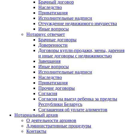
Брачный договор
Наследство
Приватизация
Исполнительные надписи
Отчуждение недвижимого имущества
Иные вопросы
Нотариус отвечает
Брачные договоры
Доверенности
Договоры купли-продажи, мены, дарения
и иные договоры с недвижимостью
Завещания
Иные вопросы
Исполнительные надписи
Наследство
Приватизация
Прочие договоры
Согласия
Согласия на выезд ребенка за пределы
Республики Беларусь
Соглашения об уплате алиментов
Нотариальный архив
О деятельности архивов
Административные процедуры
Контакты