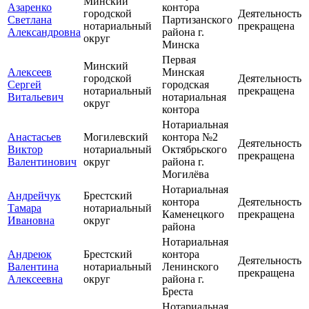
Минский
Азаренко
контора
городской
Деятельность
Светлана
Партизанского
нотариальный
прекращена
Александровна
района г.
округ
Минска
Первая
Минский
Алексеев
Минская
городской
Деятельность
Сергей
городская
нотариальный
прекращена
Витальевич
нотариальная
округ
контора
Нотариальная
Анастасьев
Могилевский
контора №2
Деятельность
Виктор
нотариальный
Октябрьского
прекращена
Валентинович
округ
района г.
Могилёва
Нотариальная
Андрейчук
Брестский
контора
Деятельность
Тамара
нотариальный
Каменецкого
прекращена
Ивановна
округ
района
Нотариальная
Андреюк
Брестский
контора
Деятельность
Валентина
нотариальный
Ленинского
прекращена
Алексеевна
округ
района г.
Бреста
Нотариальная