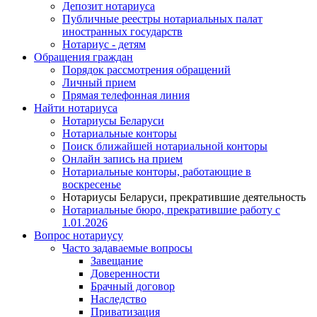
Депозит нотариуса
Публичные реестры нотариальных палат
иностранных государств
Нотариус - детям
Обращения граждан
Порядок рассмотрения обращений
Личный прием
Прямая телефонная линия
Найти нотариуса
Нотариусы Беларуси
Нотариальные конторы
Поиск ближайшей нотариальной конторы
Онлайн запись на прием
Нотариальные конторы, работающие в
воскресенье
Нотариусы Беларуси, прекратившие деятельность
Нотариальные бюро, прекратившие работу с
1.01.2026
Вопрос нотариусу
Часто задаваемые вопросы
Завещание
Доверенности
Брачный договор
Наследство
Приватизация