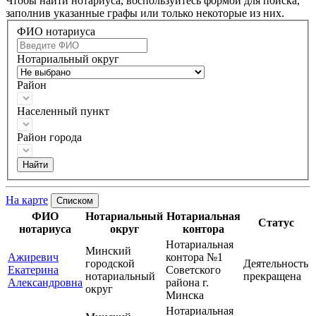
Чтобы найти нотариуса, воспользуйтесь формой для поиска,
заполнив указанные графы или только некоторые из них.
ФИО нотариуса
Нотариальный округ
Район
Населенный пункт
Район города
На карте
Списком
ФИО
Нотариальный
Нотариальная
Статус
нотариуса
округ
контора
Нотариальная
Минский
Ажиревич
контора №1
городской
Деятельность
Екатерина
Советского
нотариальный
прекращена
Александровна
района г.
округ
Минска
Нотариальная