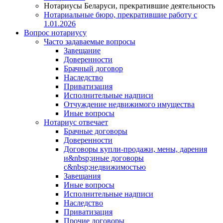
Нотариусы Беларуси, прекратившие деятельность
Нотариальные бюро, прекратившие работу с
1.01.2026
Вопрос нотариусу
Часто задаваемые вопросы
Завещание
Доверенности
Брачный договор
Наследство
Приватизация
Исполнительные надписи
Отчуждение недвижимого имущества
Иные вопросы
Нотариус отвечает
Брачные договоры
Доверенности
Договоры купли-продажи, мены, дарения
и&nbsp;иные договоры
с&nbsp;недвижимостью
Завещания
Иные вопросы
Исполнительные надписи
Наследство
Приватизация
Прочие договоры