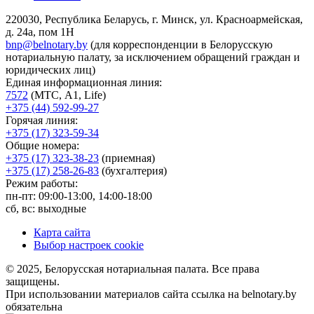
220030, Республика Беларусь, г. Минск, ул. Красноармейская,
д. 24а, пом 1Н
bnp@belnotary.by
(для корреспонденции в Белорусскую
нотариальную палату, за исключением обращений граждан и
юридических лиц)
Единая информационная линия:
7572
(МТС, A1, Life)
+375 (44) 592-99-27
Горячая линия:
+375 (17) 323-59-34
Общие номера:
+375 (17) 323-38-23
(приемная)
+375 (17) 258-26-83
(бухгалтерия)
Режим работы:
пн-пт: 09:00-13:00, 14:00-18:00
сб, вс: выходные
Карта сайта
Выбор настроек cookie
© 2025, Белорусская нотариальная палата. Все права
защищены.
При использовании материалов сайта ссылка на belnotary.by
обязательна