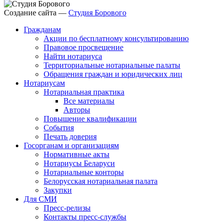
Создание сайта —
Студия Борового
Гражданам
Акции по бесплатному консультированию
Правовое просвещение
Найти нотариуса
Территориальные нотариальные палаты
Обращения граждан и юридических лиц
Нотариусам
Нотариальная практика
Все материалы
Авторы
Повышение квалификации
События
Печать доверия
Госорганам и организациям
Нормативные акты
Нотариусы Беларуси
Нотариальные конторы
Белорусская нотариальная палата
Закупки
Для СМИ
Пресс-релизы
Контакты пресс-службы