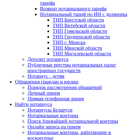
тарифа
Возврат нотариального тарифа
Нотариальный тариф по ИН с должника
ТНП Брестской области
ТНП Витебской области
ТНП Гомельской области
ТНП Гродненской области
ТНП г. Минска
ТНП Минской области
ТНП Могилевской области
Депозит нотариуса
Публичные реестры нотариальных палат
иностранных государств
Нотариус - детям
Обращения граждан и юрлиц
Порядок рассмотрения обращений
Личный прием
Прямая телефонная линия
Найти нотариуса
Нотариусы Беларуси
Нотариальные конторы
Поиск ближайшей нотариальной конторы
Онлайн запись на прием
Нотариальные конторы, работающие в
воскресенье