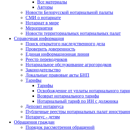
Все материалы
Авторы
Новости Белорусской нотариальной палаты
СМИ о нотариате
Нотариат в мире
Мероприятия
Новости территориальных нотариальных палат
Справочная информация
Поиск открытого наследственного дела
Проверить доверенность
Единая информационная линия
Реестр переводчиков
Нотариальное обслуживание агрогородков
Законодательство
Локальные правовые акты БНП
Тарифы
Тарифы
Освобождение от уплаты нотариального тари
Возврат нотариального тарифа
Нотариальный тариф по ИН с должника
Депозит нотариуса
Публичные реестры нотариальных палат иностранн
Нотариус - детям
Обращения граждан
Порядок рассмотрения обращений