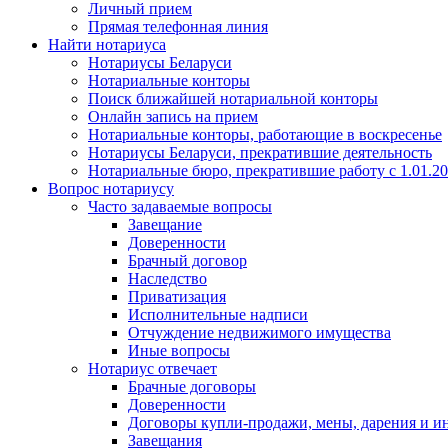
Личный прием
Прямая телефонная линия
Найти нотариуса
Нотариусы Беларуси
Нотариальные конторы
Поиск ближайшей нотариальной конторы
Онлайн запись на прием
Нотариальные конторы, работающие в воскресенье
Нотариусы Беларуси, прекратившие деятельность
Нотариальные бюро, прекратившие работу с 1.01.2
Вопрос нотариусу
Часто задаваемые вопросы
Завещание
Доверенности
Брачный договор
Наследство
Приватизация
Исполнительные надписи
Отчуждение недвижимого имущества
Иные вопросы
Нотариус отвечает
Брачные договоры
Доверенности
Договоры купли-продажи, мены, дарения и и
Завещания