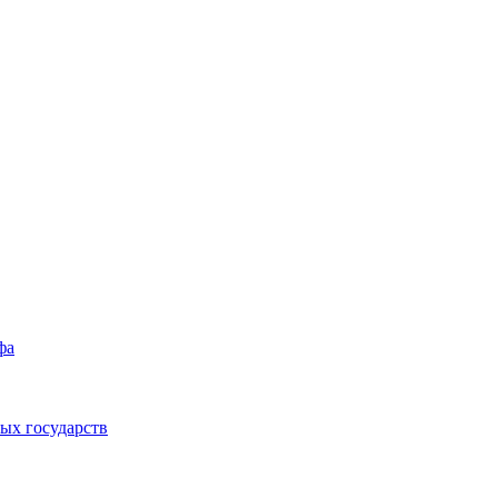
фа
ых государств