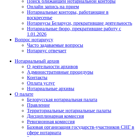
Поиск ближайшей нотариальной конторы
Онлайн запись на прием
Нотариальные конторы, работающие в
воскресенье
Нотариусы Беларуси, прекратившие деятельность
Нотариальные бюро, прекратившие работу с
1.01.2026
Вопрос нотариусу
Часто задаваемые вопросы
Нотариус отвечает
Нотариальный архив
О деятельности архивов
Административные процедуры
Контакты
Оплата услуг
Нотариальные архивы
О палате
Белорусская нотариальная палата
Правление
Территориальные нотариальные палаты
Дисциплинарная комиссия
Ревизионная комиссия
Базовая организация государств-участников СНГ в
сфере нотариата