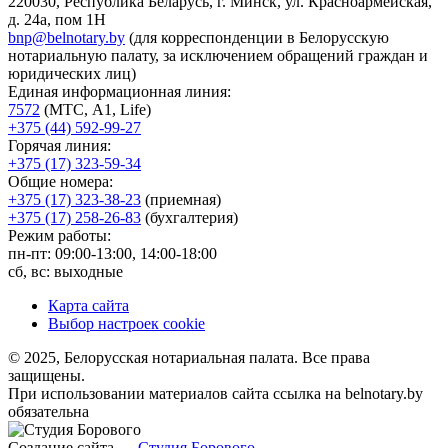
220030, Республика Беларусь, г. Минск, ул. Красноармейская,
д. 24а, пом 1Н
bnp@belnotary.by
(для корреспонденции в Белорусскую
нотариальную палату, за исключением обращений граждан и
юридических лиц)
Единая информационная линия:
7572
(МТС, A1, Life)
+375 (44) 592-99-27
Горячая линия:
+375 (17) 323-59-34
Общие номера:
+375 (17) 323-38-23
(приемная)
+375 (17) 258-26-83
(бухгалтерия)
Режим работы:
пн-пт: 09:00-13:00, 14:00-18:00
сб, вс: выходные
Карта сайта
Выбор настроек cookie
© 2025, Белорусская нотариальная палата. Все права
защищены.
При использовании материалов сайта ссылка на belnotary.by
обязательна
Создание сайта —
Студия Борового