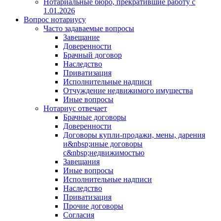
Нотариальные бюро, прекратившие работу с
1.01.2026
Вопрос нотариусу
Часто задаваемые вопросы
Завещание
Доверенности
Брачный договор
Наследство
Приватизация
Исполнительные надписи
Отчуждение недвижимого имущества
Иные вопросы
Нотариус отвечает
Брачные договоры
Доверенности
Договоры купли-продажи, мены, дарения
и&nbsp;иные договоры
с&nbsp;недвижимостью
Завещания
Иные вопросы
Исполнительные надписи
Наследство
Приватизация
Прочие договоры
Согласия