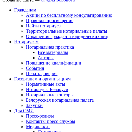
Гражданам
Акции по бесплатному консультированию
Правовое просвещение
Найти нотариуса
Территориальные нотариальные палаты
Обращения граждан и юридических лиц
Нотариусам
Нотариальная практика
Все материалы
Авторы
Повышение квалификации
События
Печать доверия
Госорганам и организациям
Нормативные акты
Нотариусы Беларуси
Нотариальные конторы
Белорусская нотариальная палата
Закупки
Для СМИ
Пресс-релизы
Контакты пресс-службы
Медика-кит
Символика