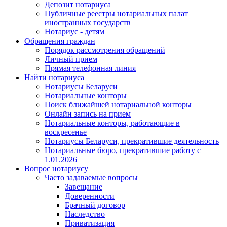
Депозит нотариуса
Публичные реестры нотариальных палат
иностранных государств
Нотариус - детям
Обращения граждан
Порядок рассмотрения обращений
Личный прием
Прямая телефонная линия
Найти нотариуса
Нотариусы Беларуси
Нотариальные конторы
Поиск ближайшей нотариальной конторы
Онлайн запись на прием
Нотариальные конторы, работающие в
воскресенье
Нотариусы Беларуси, прекратившие деятельность
Нотариальные бюро, прекратившие работу с
1.01.2026
Вопрос нотариусу
Часто задаваемые вопросы
Завещание
Доверенности
Брачный договор
Наследство
Приватизация