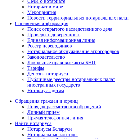
СМИ о нотариате
Нотариат в мире
Мероприятия
Новости территориальных нотариальных палат
Справочная информация
Поиск открытого наследственного дела
Проверить доверенность
Единая информационная линия
Реестр переводчиков
Нотариальное обслуживание агрогородков
Законодательство
Локальные правовые акты БНП
Тарифы
Депозит нотариуса
Публичные реестры нотариальных палат
иностранных государств
Нотариус - детям
Обращения граждан и юрлиц
Порядок рассмотрения обращений
Личный прием
Прямая телефонная линия
Найти нотариуса
Нотариусы Беларуси
Нотариальные конторы