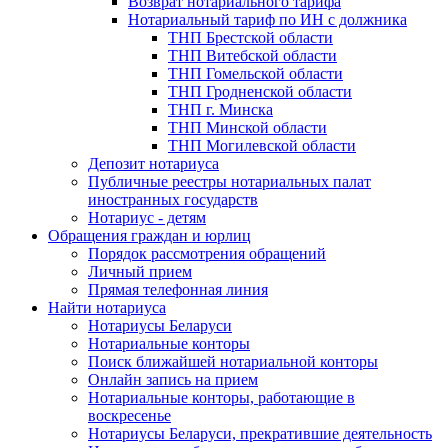
Возврат нотариального тарифа
Нотариальный тариф по ИН с должника
ТНП Брестской области
ТНП Витебской области
ТНП Гомельской области
ТНП Гродненской области
ТНП г. Минска
ТНП Минской области
ТНП Могилевской области
Депозит нотариуса
Публичные реестры нотариальных палат
иностранных государств
Нотариус - детям
Обращения граждан и юрлиц
Порядок рассмотрения обращений
Личный прием
Прямая телефонная линия
Найти нотариуса
Нотариусы Беларуси
Нотариальные конторы
Поиск ближайшей нотариальной конторы
Онлайн запись на прием
Нотариальные конторы, работающие в
воскресенье
Нотариусы Беларуси, прекратившие деятельность