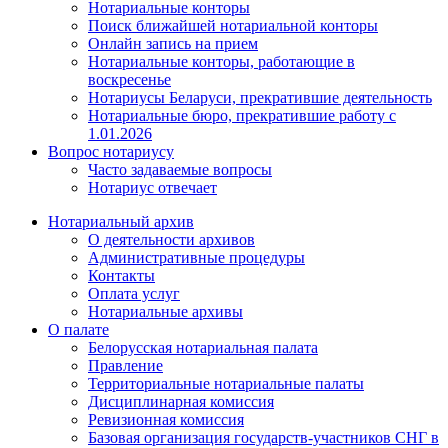
Нотариальные конторы
Поиск ближайшей нотариальной конторы
Онлайн запись на прием
Нотариальные конторы, работающие в
воскресенье
Нотариусы Беларуси, прекратившие деятельность
Нотариальные бюро, прекратившие работу с
1.01.2026
Вопрос нотариусу
Часто задаваемые вопросы
Нотариус отвечает
Нотариальный архив
О деятельности архивов
Административные процедуры
Контакты
Оплата услуг
Нотариальные архивы
О палате
Белорусская нотариальная палата
Правление
Территориальные нотариальные палаты
Дисциплинарная комиссия
Ревизионная комиссия
Базовая организация государств-участников СНГ в