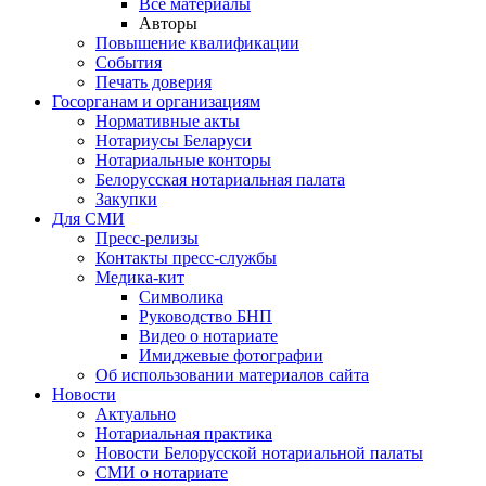
Все материалы
Авторы
Повышение квалификации
События
Печать доверия
Госорганам и организациям
Нормативные акты
Нотариусы Беларуси
Нотариальные конторы
Белорусская нотариальная палата
Закупки
Для СМИ
Пресс-релизы
Контакты пресс-службы
Медика-кит
Символика
Руководство БНП
Видео о нотариате
Имиджевые фотографии
Об использовании материалов сайта
Новости
Актуально
Нотариальная практика
Новости Белорусской нотариальной палаты
СМИ о нотариате