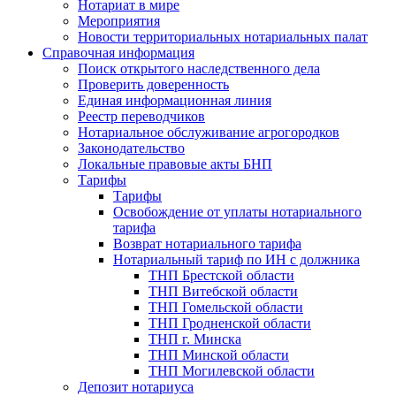
Нотариат в мире
Мероприятия
Новости территориальных нотариальных палат
Справочная информация
Поиск открытого наследственного дела
Проверить доверенность
Единая информационная линия
Реестр переводчиков
Нотариальное обслуживание агрогородков
Законодательство
Локальные правовые акты БНП
Тарифы
Тарифы
Освобождение от уплаты нотариального
тарифа
Возврат нотариального тарифа
Нотариальный тариф по ИН с должника
ТНП Брестской области
ТНП Витебской области
ТНП Гомельской области
ТНП Гродненской области
ТНП г. Минска
ТНП Минской области
ТНП Могилевской области
Депозит нотариуса