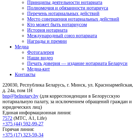
Принципы деятельности нотариата
Полномочия и обязанности нотариуса
Перечень нотариальных действий
Место совершения нотариальных действий
Кто может быть нотариусом
История нотариата
Международный союз нотариата
Награды и премии
Медиа
Фотогалерея
Наши видео
Печать доверия — издание нотариата Беларуси
Медиа-кит
Контакты
220030, Республика Беларусь, г. Минск, ул. Красноармейская,
д. 24а, пом 1Н
bnp@belnotary.by
(для корреспонденции в Белорусскую
нотариальную палату, за исключением обращений граждан и
юридических лиц)
Единая информационная линия:
7572
(МТС, A1, Life)
+375 (44) 592-99-27
Горячая линия:
+375 (17) 323-59-34