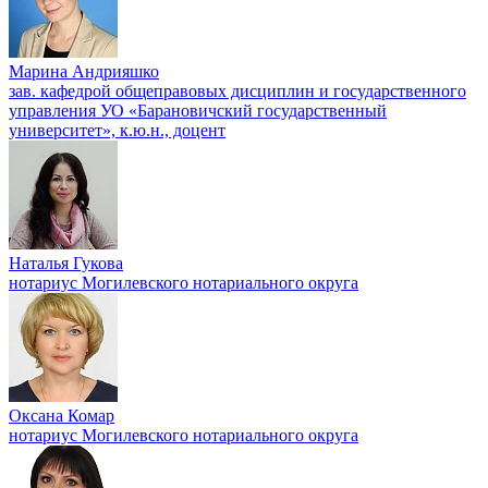
Марина Андрияшко
зав. кафедрой общеправовых дисциплин и государственного
управления УО «Барановичский государственный
университет», к.ю.н., доцент
Наталья Гукова
нотариус Могилевского нотариального округа
Оксана Комар
нотариус Могилевского нотариального округа