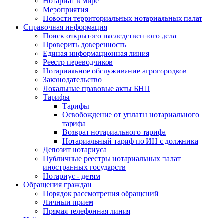
Нотариат в мире
Мероприятия
Новости территориальных нотариальных палат
Справочная информация
Поиск открытого наследственного дела
Проверить доверенность
Единая информационная линия
Реестр переводчиков
Нотариальное обслуживание агрогородков
Законодательство
Локальные правовые акты БНП
Тарифы
Тарифы
Освобождение от уплаты нотариального
тарифа
Возврат нотариального тарифа
Нотариальный тариф по ИН с должника
Депозит нотариуса
Публичные реестры нотариальных палат
иностранных государств
Нотариус - детям
Обращения граждан
Порядок рассмотрения обращений
Личный прием
Прямая телефонная линия