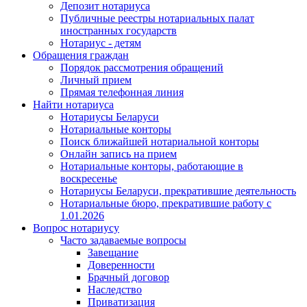
Депозит нотариуса
Публичные реестры нотариальных палат
иностранных государств
Нотариус - детям
Обращения граждан
Порядок рассмотрения обращений
Личный прием
Прямая телефонная линия
Найти нотариуса
Нотариусы Беларуси
Нотариальные конторы
Поиск ближайшей нотариальной конторы
Онлайн запись на прием
Нотариальные конторы, работающие в
воскресенье
Нотариусы Беларуси, прекратившие деятельность
Нотариальные бюро, прекратившие работу с
1.01.2026
Вопрос нотариусу
Часто задаваемые вопросы
Завещание
Доверенности
Брачный договор
Наследство
Приватизация