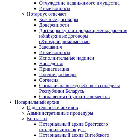
Отчуждение недвижимого имущества
Иные вопросы
Нотариус отвечает
Брачные договоры
Доверенности
Договоры купли-продажи, мены, дарения
и&nbsp;иные договоры
с&nbsp;недвижимостью
Завещания
Иные вопросы
Исполнительные надписи
Наследство
Приватизация
Прочие договоры
Согласия
Согласия на выезд ребенка за пределы
Республики Беларусь
Соглашения об уплате алиментов
Нотариальный архив
О деятельности архивов
Административные процедуры
Контакты
Нотариальный архив Брестского
нотариального округа
Нотариальный архив Витебского