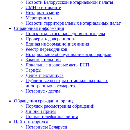
Новости Белорусской нотариальной палаты
СМИ о нотариате
Нотариат в мире
Мероприятия
Новости территориальных нотариальных палат
Справочная информация
Поиск открытого наследственного дела
Проверить доверенность
Единая информационная линия
Реестр переводчиков
Нотариальное обслуживание агрогородков
Законодательство
Локальные правовые акты БНП
Тарифы
Депозит нотариуса
Публичные реестры нотариальных палат
иностранных государств
Нотариус - детям
Обращения граждан и юрлиц
Порядок рассмотрения обращений
Личный прием
Прямая телефонная линия
Найти нотариуса
Нотариусы Беларуси