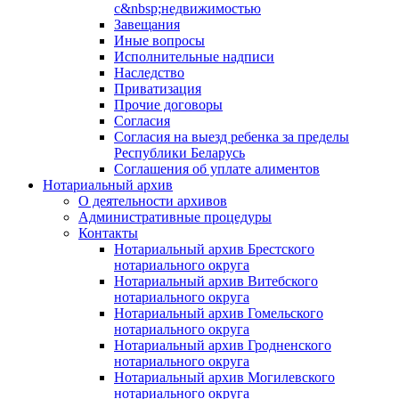
с&nbsp;недвижимостью
Завещания
Иные вопросы
Исполнительные надписи
Наследство
Приватизация
Прочие договоры
Согласия
Согласия на выезд ребенка за пределы
Республики Беларусь
Соглашения об уплате алиментов
Нотариальный архив
О деятельности архивов
Административные процедуры
Контакты
Нотариальный архив Брестского
нотариального округа
Нотариальный архив Витебского
нотариального округа
Нотариальный архив Гомельского
нотариального округа
Нотариальный архив Гродненского
нотариального округа
Нотариальный архив Могилевского
нотариального округа