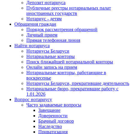
Депозит нотариуса
Публичные реестры нотариальных палат
иностранных государств
Нотариус - детям
Обращения граждан
Порядок рассмотрения обращений
Личный прием
Прямая телефонная линия
Найти нотариуса
Нотариусы Беларуси
Нотариальные конторы
Поиск ближайшей нотариальной конторы
Онлайн запись на прием
Нотариальные конторы, работающие в
воскресенье
Нотариусы Беларуси, прекратившие деятельность
Нотариальные бюро, прекратившие работу с
1.01.2026
Вопрос нотариусу
Часто задаваемые вопросы
Завещание
Доверенности
Брачный договор
Наследство
Приватизация