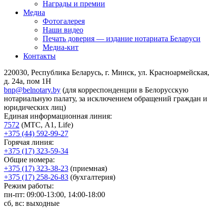
Награды и премии
Медиа
Фотогалерея
Наши видео
Печать доверия — издание нотариата Беларуси
Медиа-кит
Контакты
220030, Республика Беларусь, г. Минск, ул. Красноармейская,
д. 24а, пом 1Н
bnp@belnotary.by
(для корреспонденции в Белорусскую
нотариальную палату, за исключением обращений граждан и
юридических лиц)
Единая информационная линия:
7572
(МТС, A1, Life)
+375 (44) 592-99-27
Горячая линия:
+375 (17) 323-59-34
Общие номера:
+375 (17) 323-38-23
(приемная)
+375 (17) 258-26-83
(бухгалтерия)
Режим работы:
пн-пт: 09:00-13:00, 14:00-18:00
сб, вс: выходные