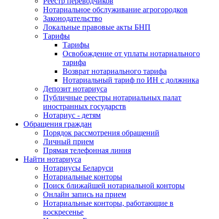
Реестр переводчиков
Нотариальное обслуживание агрогородков
Законодательство
Локальные правовые акты БНП
Тарифы
Тарифы
Освобождение от уплаты нотариального
тарифа
Возврат нотариального тарифа
Нотариальный тариф по ИН с должника
Депозит нотариуса
Публичные реестры нотариальных палат
иностранных государств
Нотариус - детям
Обращения граждан
Порядок рассмотрения обращений
Личный прием
Прямая телефонная линия
Найти нотариуса
Нотариусы Беларуси
Нотариальные конторы
Поиск ближайшей нотариальной конторы
Онлайн запись на прием
Нотариальные конторы, работающие в
воскресенье