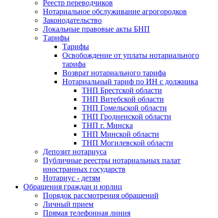
Реестр переводчиков
Нотариальное обслуживание агрогородков
Законодательство
Локальные правовые акты БНП
Тарифы
Тарифы
Освобождение от уплаты нотариального
тарифа
Возврат нотариального тарифа
Нотариальный тариф по ИН с должника
ТНП Брестской области
ТНП Витебской области
ТНП Гомельской области
ТНП Гродненской области
ТНП г. Минска
ТНП Минской области
ТНП Могилевской области
Депозит нотариуса
Публичные реестры нотариальных палат
иностранных государств
Нотариус - детям
Обращения граждан и юрлиц
Порядок рассмотрения обращений
Личный прием
Прямая телефонная линия