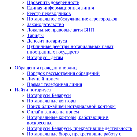
Проверить доверенность
Единая информационная линия
Реестр переводчиков
Нотариальное обслуживание агрогородков
Законодательство
Локальные правовые акты БНП
Тарифы
Депозит нотариуса
Публичные реестры нотариальных палат
иностранных государств
Нотариус - детям
Обращения граждан и юрлиц
Порядок рассмотрения обращений
Личный прием
Прямая телефонная линия
Найти нотариуса
Нотариусы Беларуси
Нотариальные конторы
Поиск ближайшей нотариальной конторы
Онлайн запись на прием
Нотариальные конторы, работающие в
воскресенье
Нотариусы Беларуси, прекратившие деятельность
Нотариальные бюро, прекратившие работу с