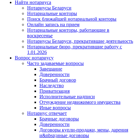
Найти нотариуса
Нотариусы Беларуси
Нотариальные конторы
Поиск ближайшей нотариальной конторы
Онлайн запись на прием
Нотариальные конторы, работающие в
воскресенье
Нотариусы Беларуси, прекратившие деятельность
Нотариальные бюро, прекратившие работу с
1.01.2026
Вопрос нотариусу
Часто задаваемые вопросы
Завещание
Доверенности
Брачный договор
Наследство
Приватизация
Исполнительные надписи
Отчуждение недвижимого имущества
Иные вопросы
Нотариус отвечает
Брачные договоры
Доверенности
Договоры купли-продажи, мены, дарения
и&nbsp;иные договоры