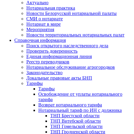
Актуально
Нотариальная практика
Новости Белорусской нотариальной палаты
СМИ о нотариате
Нотариат в мире
Мероприятия
Новости территориальных нотариальных палат
Справочная информация
Поиск открытого наследственного дела
Проверить доверенность
Единая информационная линия
Реестр переводчиков
Нотариальное обслуживание агрогородков
Законодательство
Локальные правовые акты БНП
Тарифы
Тарифы
Освобождение от уплаты нотариального
тарифа
Возврат нотариального тарифа
Нотариальный тариф по ИН с должника
ТНП Брестской области
ТНП Витебской области
ТНП Гомельской области
ТНП Гродненской области