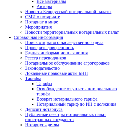
Все материалы
Авторы
Новости Белорусской нотариальной палаты
СМИ о нотариате
Нотариат в мире
Мероприятия
Новости территориальных нотариальных палат
Справочная информация
Поиск открытого наследственного дела
Проверить доверенность
Единая информационная линия
Реестр переводчиков
Нотариальное обслуживание агрогородков
Законодательство
Локальные правовые акты БНП
Тарифы
Тарифы
Освобождение от уплаты нотариального
тарифа
Возврат нотариального тарифа
Нотариальный тариф по ИН с должника
Депозит нотариуса
Публичные реестры нотариальных палат
иностранных государств
Нотариус - детям