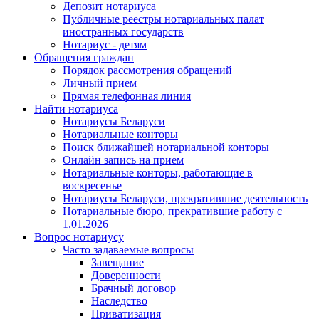
Депозит нотариуса
Публичные реестры нотариальных палат
иностранных государств
Нотариус - детям
Обращения граждан
Порядок рассмотрения обращений
Личный прием
Прямая телефонная линия
Найти нотариуса
Нотариусы Беларуси
Нотариальные конторы
Поиск ближайшей нотариальной конторы
Онлайн запись на прием
Нотариальные конторы, работающие в
воскресенье
Нотариусы Беларуси, прекратившие деятельность
Нотариальные бюро, прекратившие работу с
1.01.2026
Вопрос нотариусу
Часто задаваемые вопросы
Завещание
Доверенности
Брачный договор
Наследство
Приватизация