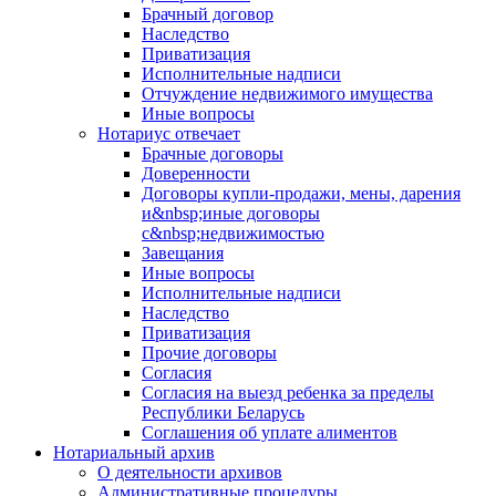
Брачный договор
Наследство
Приватизация
Исполнительные надписи
Отчуждение недвижимого имущества
Иные вопросы
Нотариус отвечает
Брачные договоры
Доверенности
Договоры купли-продажи, мены, дарения
и&nbsp;иные договоры
с&nbsp;недвижимостью
Завещания
Иные вопросы
Исполнительные надписи
Наследство
Приватизация
Прочие договоры
Согласия
Согласия на выезд ребенка за пределы
Республики Беларусь
Соглашения об уплате алиментов
Нотариальный архив
О деятельности архивов
Административные процедуры