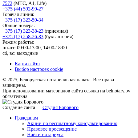
7572
(МТС, A1, Life)
+375 (44) 592-99-27
Горячая линия:
+375 (17) 323-59-34
Общие номера:
+375 (17) 323-38-23
(приемная)
+375 (17) 258-26-83
(бухгалтерия)
Режим работы:
пн-пт: 09:00-13:00, 14:00-18:00
сб, вс: выходные
Карта сайта
Выбор настроек cookie
© 2025, Белорусская нотариальная палата. Все права
защищены.
При использовании материалов сайта ссылка на belnotary.by
обязательна
Создание сайта —
Студия Борового
Гражданам
Акции по бесплатному консультированию
Правовое просвещение
Найти нотариуса