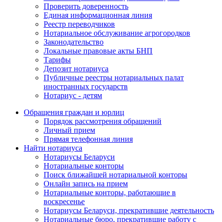
Проверить доверенность
Единая информационная линия
Реестр переводчиков
Нотариальное обслуживание агрогородков
Законодательство
Локальные правовые акты БНП
Тарифы
Депозит нотариуса
Публичные реестры нотариальных палат
иностранных государств
Нотариус - детям
Обращения граждан и юрлиц
Порядок рассмотрения обращений
Личный прием
Прямая телефонная линия
Найти нотариуса
Нотариусы Беларуси
Нотариальные конторы
Поиск ближайшей нотариальной конторы
Онлайн запись на прием
Нотариальные конторы, работающие в
воскресенье
Нотариусы Беларуси, прекратившие деятельность
Нотариальные бюро, прекратившие работу с