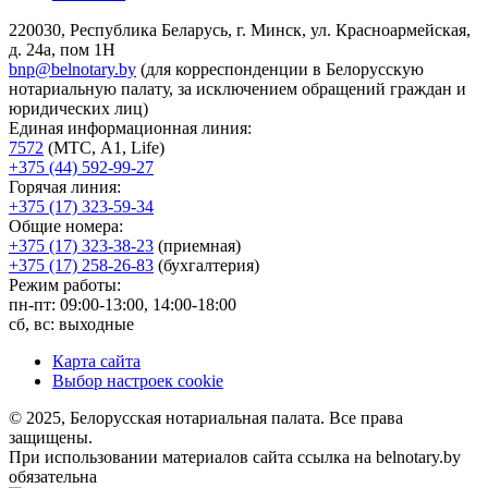
220030, Республика Беларусь, г. Минск, ул. Красноармейская,
д. 24а, пом 1Н
bnp@belnotary.by
(для корреспонденции в Белорусскую
нотариальную палату, за исключением обращений граждан и
юридических лиц)
Единая информационная линия:
7572
(МТС, A1, Life)
+375 (44) 592-99-27
Горячая линия:
+375 (17) 323-59-34
Общие номера:
+375 (17) 323-38-23
(приемная)
+375 (17) 258-26-83
(бухгалтерия)
Режим работы:
пн-пт: 09:00-13:00, 14:00-18:00
сб, вс: выходные
Карта сайта
Выбор настроек cookie
© 2025, Белорусская нотариальная палата. Все права
защищены.
При использовании материалов сайта ссылка на belnotary.by
обязательна