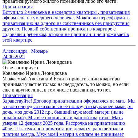
приватизируемого жилого помещения либо его части.
Приватизация
Вступило 2 человека в наследство квартиры , приватизация
оформлена на умершего человека. Можно ли переоформить
приватизацию на одного из собственников без присутствия
другого. Первый собственник прописан в квартире с
годовалый ребёнком, второй не прописан и не проживает в
этой квартире
Александра
,
Мозырь
24.06.2025
Ответ нотариуса
Коваленко Ирина Леонидовна
Уважаемый Александр! Если в приватизации квартиры
принимал участие только наследодатель, то можно, но если
еще и другие лица, в том числе наследники, то нет.
Приватизация
Здравствуйте! Договор приватизации оформлялся на мать. Мы
в свою очередь отказались в её пользу, это муж моей мамы, я-
дочь, моя дочь 2012 г.р., бывший муж моей матери (ныне
покойный). Мы все прописаны в данной квартире. Мать
умерла 12 февраля 2025 года. Рассрочка на приватизацию
40лет. Платежи по приватизации делаю я, раньше тоже я
платила всегда. Муж моей матери в оплате не принимает