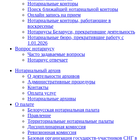
Нотариальные конторы
Поиск ближайшей нотариальной конторы
Онлайн запись на прием
Нотариальные конторы, работающие в
воскресенье
Нотариусы Беларуси, прекратившие деятельность
Нотариальные бюро, прекратившие работу с
1.01.2026
Вопрос нотариусу
Часто задаваемые вопросы
Нотариус отвечает
Нотариальный архив
О деятельности архивов
Административные процедуры
Контакты
Оплата услуг
Нотариальные архивы
О палате
Белорусская нотариальная палата
Правление
Территориальные нотариальные палаты
Дисциплинарная комиссия
Ревизионная комиссия
Базовая организация государств-участников СНГ в