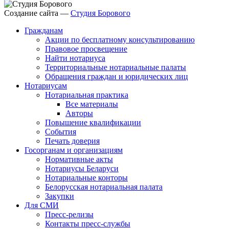
Создание сайта —
Студия Борового
Гражданам
Акции по бесплатному консультированию
Правовое просвещение
Найти нотариуса
Территориальные нотариальные палаты
Обращения граждан и юридических лиц
Нотариусам
Нотариальная практика
Все материалы
Авторы
Повышение квалификации
События
Печать доверия
Госорганам и организациям
Нормативные акты
Нотариусы Беларуси
Нотариальные конторы
Белорусская нотариальная палата
Закупки
Для СМИ
Пресс-релизы
Контакты пресс-службы