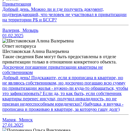
Приватизация
Добрый день. Можно ли и где получить документ,
подтверждающий, что человек не участвовал в приватизации
на территории РБ и БССР?
Валерия
,
Мозырь
01.02.2025
Ответ нотариуса
Шестаковская Алина Валерьевна
Такие сведения Вам могут быть предоставлены в отделе
приватизации только в отношении конкретного объекта.
Досрочное погашение приватизации квартиры не
собственником
Добрый день! Подскажите, если я прописана в квартире, но
не являюсь собственником, но досрочно погашаю всю сумму
по приватизации жилья - нужно-ли куда-то обращаться, чтобы
это зафиксировать? Если да, то как быть, если собственник
квартиры перенес инсульт, получил инвалидность, но не
признан недееспособным юридически? (бабушка, я внучка -
прописана и проживаю в квартире, за которую гашу долг)
Мария
,
Минск
27.01.2025