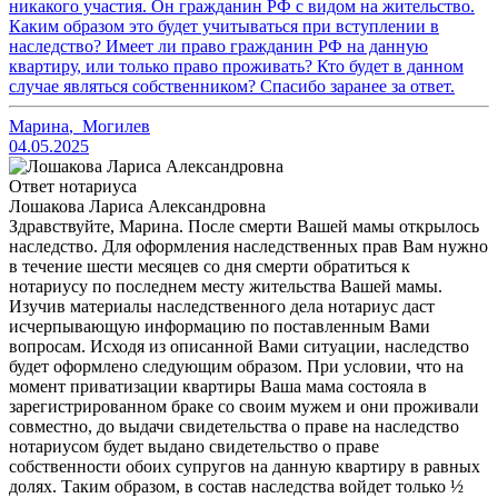
никакого участия. Он гражданин РФ с видом на жительство.
Каким образом это будет учитываться при вступлении в
наследство? Имеет ли право гражданин РФ на данную
квартиру, или только право проживать? Кто будет в данном
случае являться собственником? Спасибо заранее за ответ.
Марина
,
Могилев
04.05.2025
Ответ нотариуса
Лошакова Лариса Александровна
Здравствуйте, Марина. После смерти Вашей мамы открылось
наследство. Для оформления наследственных прав Вам нужно
в течение шести месяцев со дня смерти обратиться к
нотариусу по последнем месту жительства Вашей мамы.
Изучив материалы наследственного дела нотариус даст
исчерпывающую информацию по поставленным Вами
вопросам. Исходя из описанной Вами ситуации, наследство
будет оформлено следующим образом. При условии, что на
момент приватизации квартиры Ваша мама состояла в
зарегистрированном браке со своим мужем и они проживали
совместно, до выдачи свидетельства о праве на наследство
нотариусом будет выдано свидетельство о праве
собственности обоих супругов на данную квартиру в равных
долях. Таким образом, в состав наследства войдет только ½