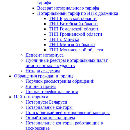
тарифа
Возврат нотариального тарифа
Нотариальный тариф по ИН с должника
ТНП Брестской области
ТНП Витебской области
ТНП Гомельской области
ТНП Гродненской области
ТНП г. Минска
ТНП Минской области
ТНП Могилевской области
Депозит нотариуса
Публичные реестры нотариальных палат
иностранных государств
Нотариус - детям
Обращения граждан и юрлиц
Порядок рассмотрения обращений
Личный прием
Прямая телефонная линия
Найти нотариуса
Нотариусы Беларуси
Нотариальные конторы
Поиск ближайшей нотариальной конторы
Онлайн запись на прием
Нотариальные конторы, работающие в
воскресенье