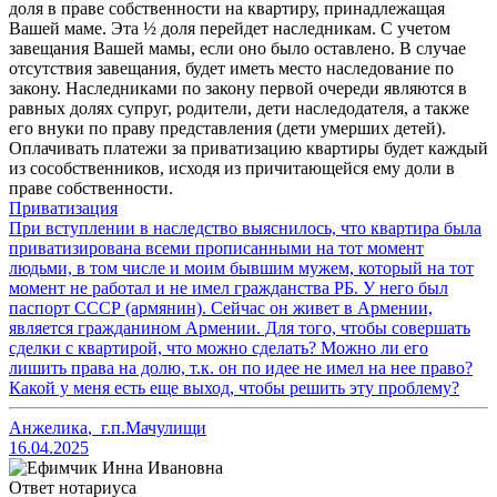
доля в праве собственности на квартиру, принадлежащая
Вашей маме. Эта ½ доля перейдет наследникам. С учетом
завещания Вашей мамы, если оно было оставлено. В случае
отсутствия завещания, будет иметь место наследование по
закону. Наследниками по закону первой очереди являются в
равных долях супруг, родители, дети наследодателя, а также
его внуки по праву представления (дети умерших детей).
Оплачивать платежи за приватизацию квартиры будет каждый
из сособственников, исходя из причитающейся ему доли в
праве собственности.
Приватизация
При вступлении в наследство выяснилось, что квартира была
приватизирована всеми прописанными на тот момент
людьми, в том числе и моим бывшим мужем, который на тот
момент не работал и не имел гражданства РБ. У него был
паспорт СССР (армянин). Сейчас он живет в Армении,
является гражданином Армении. Для того, чтобы совершать
сделки с квартирой, что можно сделать? Можно ли его
лишить права на долю, т.к. он по идее не имел на нее право?
Какой у меня есть еще выход, чтобы решить эту проблему?
Анжелика
,
г.п.Мачулищи
16.04.2025
Ответ нотариуса