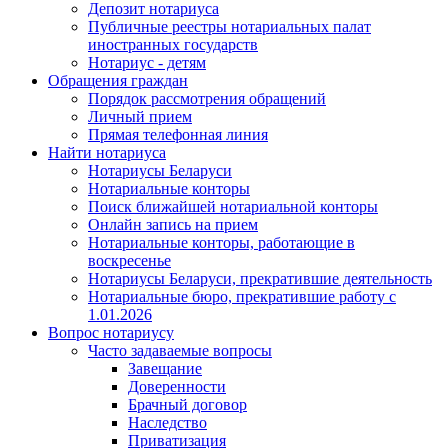
Депозит нотариуса
Публичные реестры нотариальных палат
иностранных государств
Нотариус - детям
Обращения граждан
Порядок рассмотрения обращений
Личный прием
Прямая телефонная линия
Найти нотариуса
Нотариусы Беларуси
Нотариальные конторы
Поиск ближайшей нотариальной конторы
Онлайн запись на прием
Нотариальные конторы, работающие в
воскресенье
Нотариусы Беларуси, прекратившие деятельность
Нотариальные бюро, прекратившие работу с
1.01.2026
Вопрос нотариусу
Часто задаваемые вопросы
Завещание
Доверенности
Брачный договор
Наследство
Приватизация