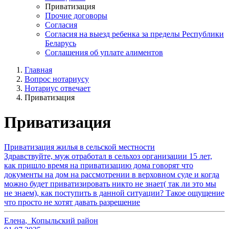
Приватизация
Прочие договоры
Согласия
Согласия на выезд ребенка за пределы Республики
Беларусь
Соглашения об уплате алиментов
Главная
Вопрос нотариусу
Нотариус отвечает
Приватизация
Приватизация
Приватизация жилья в сельской местности
Здравствуйте, муж отработал в сельхоз организации 15 лет,
как пришло время на приватизацию дома говорят что
документы на дом на рассмотрении в верховном суде и когда
можно будет приватизировать никто не знает( так ли это мы
не знаем), как поступить в данной ситуации? Такое ощущение
что просто не хотят давать разрешение
Елена
,
Копыльский район