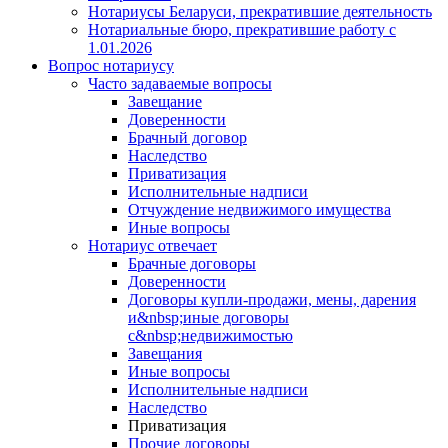
Нотариусы Беларуси, прекратившие деятельность
Нотариальные бюро, прекратившие работу с
1.01.2026
Вопрос нотариусу
Часто задаваемые вопросы
Завещание
Доверенности
Брачный договор
Наследство
Приватизация
Исполнительные надписи
Отчуждение недвижимого имущества
Иные вопросы
Нотариус отвечает
Брачные договоры
Доверенности
Договоры купли-продажи, мены, дарения
и&nbsp;иные договоры
с&nbsp;недвижимостью
Завещания
Иные вопросы
Исполнительные надписи
Наследство
Приватизация
Прочие договоры