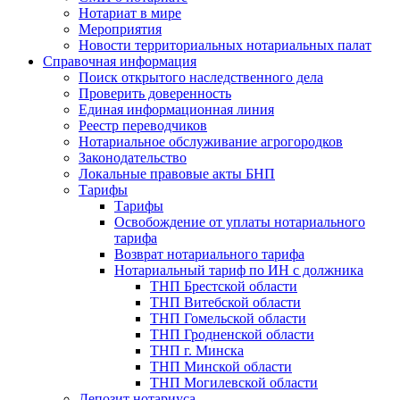
Нотариат в мире
Мероприятия
Новости территориальных нотариальных палат
Справочная информация
Поиск открытого наследственного дела
Проверить доверенность
Единая информационная линия
Реестр переводчиков
Нотариальное обслуживание агрогородков
Законодательство
Локальные правовые акты БНП
Тарифы
Тарифы
Освобождение от уплаты нотариального
тарифа
Возврат нотариального тарифа
Нотариальный тариф по ИН с должника
ТНП Брестской области
ТНП Витебской области
ТНП Гомельской области
ТНП Гродненской области
ТНП г. Минска
ТНП Минской области
ТНП Могилевской области
Депозит нотариуса