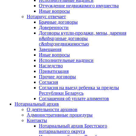
Исполнительные надписи
Отчуждение недвижимого имущества
Иные вопросы
Нотариус отвечает
Брачные договоры
Доверенности
Договоры купли-продажи, мены, дарения
и&nbsp;иные договоры
с&nbsp;недвижимостью
Завещания
Иные вопросы
Исполнительные надписи
Наследство
Приватизация
Прочие договоры
Согласия
Согласия на выезд ребенка за пределы
Республики Беларусь
Соглашения об уплате алиментов
Нотариальный архив
О деятельности архивов
Административные процедуры
Контакты
Нотариальный архив Брестского
нотариального округа