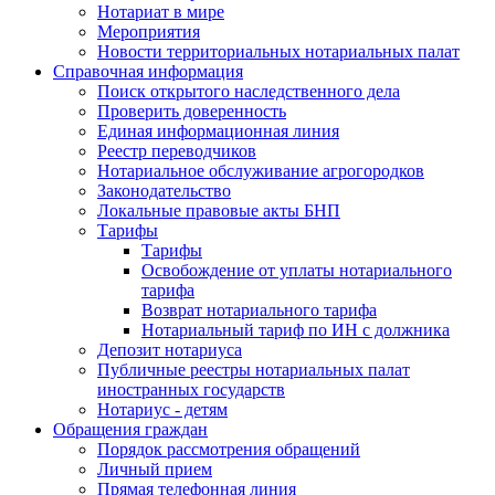
Нотариат в мире
Мероприятия
Новости территориальных нотариальных палат
Справочная информация
Поиск открытого наследственного дела
Проверить доверенность
Единая информационная линия
Реестр переводчиков
Нотариальное обслуживание агрогородков
Законодательство
Локальные правовые акты БНП
Тарифы
Тарифы
Освобождение от уплаты нотариального
тарифа
Возврат нотариального тарифа
Нотариальный тариф по ИН с должника
Депозит нотариуса
Публичные реестры нотариальных палат
иностранных государств
Нотариус - детям
Обращения граждан
Порядок рассмотрения обращений
Личный прием
Прямая телефонная линия