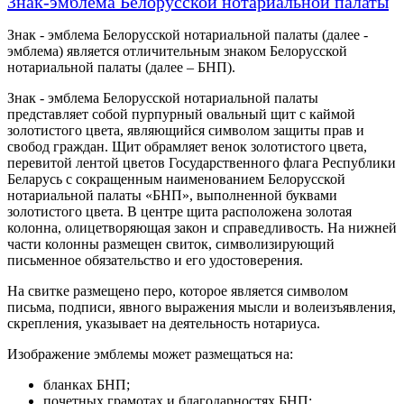
Знак-эмблема Белорусской нотариальной палаты
Знак - эмблема Белорусской нотариальной палаты (далее -
эмблема) является отличительным знаком Белорусской
нотариальной палаты (далее – БНП).
Знак - эмблема Белорусской нотариальной палаты
представляет собой пурпурный овальный щит с каймой
золотистого цвета, являющийся символом защиты прав и
свобод граждан. Щит обрамляет венок золотистого цвета,
перевитой лентой цветов Государственного флага Республики
Беларусь с сокращенным наименованием Белорусской
нотариальной палаты «БНП», выполненной буквами
золотистого цвета. В центре щита расположена золотая
колонна, олицетворяющая закон и справедливость. На нижней
части колонны размещен свиток, символизирующий
письменное обязательство и его удостоверения.
На свитке размещено перо, которое является символом
письма, подписи, явного выражения мысли и волеизъявления,
скрепления, указывает на деятельность нотариуса.
Изображение эмблемы может размещаться на:
бланках БНП;
почетных грамотах и благодарностях БНП;