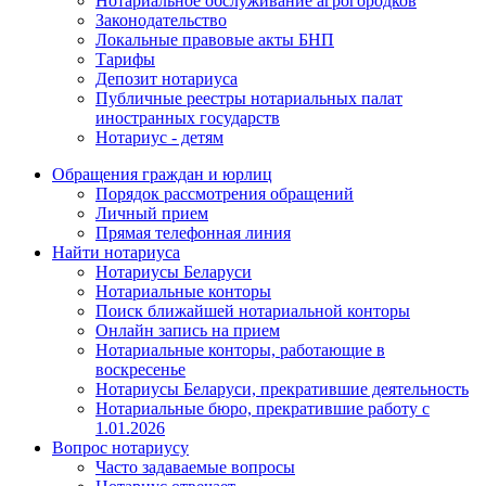
Нотариальное обслуживание агрогородков
Законодательство
Локальные правовые акты БНП
Тарифы
Депозит нотариуса
Публичные реестры нотариальных палат
иностранных государств
Нотариус - детям
Обращения граждан и юрлиц
Порядок рассмотрения обращений
Личный прием
Прямая телефонная линия
Найти нотариуса
Нотариусы Беларуси
Нотариальные конторы
Поиск ближайшей нотариальной конторы
Онлайн запись на прием
Нотариальные конторы, работающие в
воскресенье
Нотариусы Беларуси, прекратившие деятельность
Нотариальные бюро, прекратившие работу с
1.01.2026
Вопрос нотариусу
Часто задаваемые вопросы