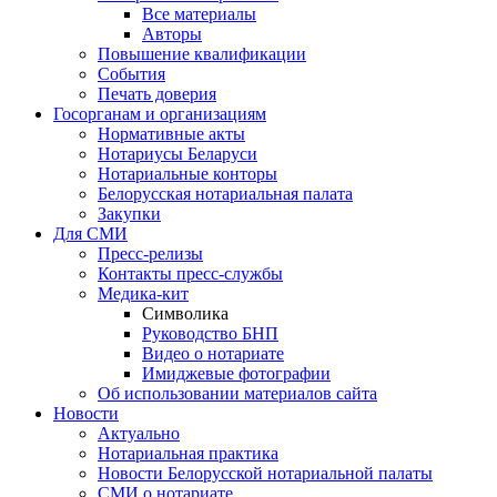
Все материалы
Авторы
Повышение квалификации
События
Печать доверия
Госорганам и организациям
Нормативные акты
Нотариусы Беларуси
Нотариальные конторы
Белорусская нотариальная палата
Закупки
Для СМИ
Пресс-релизы
Контакты пресс-службы
Медика-кит
Символика
Руководство БНП
Видео о нотариате
Имиджевые фотографии
Об использовании материалов сайта
Новости
Актуально
Нотариальная практика
Новости Белорусской нотариальной палаты
СМИ о нотариате