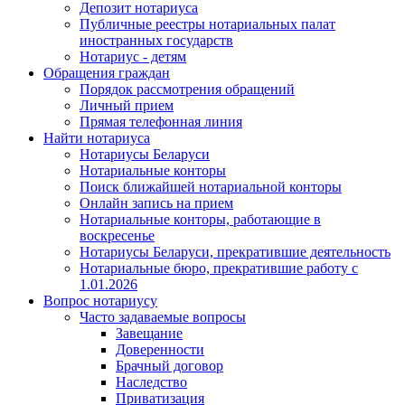
Депозит нотариуса
Публичные реестры нотариальных палат
иностранных государств
Нотариус - детям
Обращения граждан
Порядок рассмотрения обращений
Личный прием
Прямая телефонная линия
Найти нотариуса
Нотариусы Беларуси
Нотариальные конторы
Поиск ближайшей нотариальной конторы
Онлайн запись на прием
Нотариальные конторы, работающие в
воскресенье
Нотариусы Беларуси, прекратившие деятельность
Нотариальные бюро, прекратившие работу с
1.01.2026
Вопрос нотариусу
Часто задаваемые вопросы
Завещание
Доверенности
Брачный договор
Наследство
Приватизация