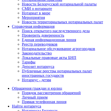
Новости Белорусской нотариальной палаты
СМИ о нотариате
Нотариат в мире
Мероприятия
Новости территориальных нотариальных палат
Справочная информация
Поиск открытого наследственного дела
Проверить доверенность
Единая информационная линия
Реестр переводчиков
Нотариальное обслуживание агрогородков
Законодательство
Локальные правовые акты БНП
Тарифы
Депозит нотариуса
Публичные реестры нотариальных палат
иностранных государств
Нотариус - детям
Обращения граждан и юрлиц
Порядок рассмотрения обращений
Личный прием
Прямая телефонная линия
Найти нотариуса
Нотариусы Беларуси