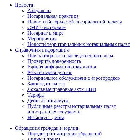
Новости
Актуально
Нотариальная практика
Новости Белорусской нотариальной палаты
СМИ о нотариате
Нотариат в мире
Мероприятия
Новости территориальных нотариальных палат
Справочная информация
Поиск открытого наследственного дела
Проверить доверенность
Единая информационная линия
Реестр переводчиков
Нотариальное обслуживание агрогородков
Законодательство
Локальные правовые акты БНП
Тарифы
Депозит нотариуса
Публичные реестры нотариальных палат
иностранных государств
Нотариус - детям
Обращения граждан и юрлиц
Порядок рассмотрения обращений
Личный прием