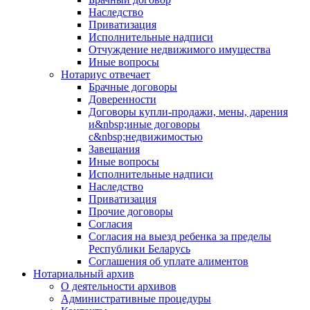
Наследство
Приватизация
Исполнительные надписи
Отчуждение недвижимого имущества
Иные вопросы
Нотариус отвечает
Брачные договоры
Доверенности
Договоры купли-продажи, мены, дарения
и&nbsp;иные договоры
с&nbsp;недвижимостью
Завещания
Иные вопросы
Исполнительные надписи
Наследство
Приватизация
Прочие договоры
Согласия
Согласия на выезд ребенка за пределы
Республики Беларусь
Соглашения об уплате алиментов
Нотариальный архив
О деятельности архивов
Административные процедуры