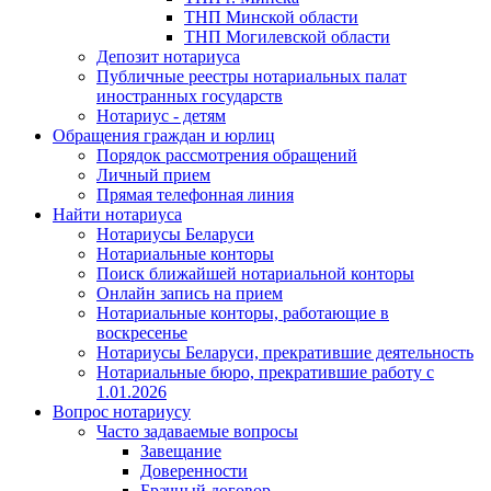
ТНП Минской области
ТНП Могилевской области
Депозит нотариуса
Публичные реестры нотариальных палат
иностранных государств
Нотариус - детям
Обращения граждан и юрлиц
Порядок рассмотрения обращений
Личный прием
Прямая телефонная линия
Найти нотариуса
Нотариусы Беларуси
Нотариальные конторы
Поиск ближайшей нотариальной конторы
Онлайн запись на прием
Нотариальные конторы, работающие в
воскресенье
Нотариусы Беларуси, прекратившие деятельность
Нотариальные бюро, прекратившие работу с
1.01.2026
Вопрос нотариусу
Часто задаваемые вопросы
Завещание
Доверенности
Брачный договор