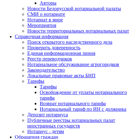
Авторы
Новости Белорусской нотариальной палаты
СМИ о нотариате
Нотариат в мире
Мероприятия
Новости территориальных нотариальных палат
Справочная информация
Поиск открытого наследственного дела
Проверить доверенность
Единая информационная линия
Реестр переводчиков
Нотариальное обслуживание агрогородков
Законодательство
Локальные правовые акты БНП
Тарифы
Тарифы
Освобождение от уплаты нотариального
тарифа
Возврат нотариального тарифа
Нотариальный тариф по ИН с должника
Депозит нотариуса
Публичные реестры нотариальных палат
иностранных государств
Нотариус - детям
Обращения граждан