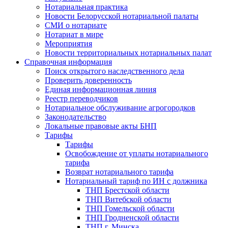
Нотариальная практика
Новости Белорусской нотариальной палаты
СМИ о нотариате
Нотариат в мире
Мероприятия
Новости территориальных нотариальных палат
Справочная информация
Поиск открытого наследственного дела
Проверить доверенность
Единая информационная линия
Реестр переводчиков
Нотариальное обслуживание агрогородков
Законодательство
Локальные правовые акты БНП
Тарифы
Тарифы
Освобождение от уплаты нотариального
тарифа
Возврат нотариального тарифа
Нотариальный тариф по ИН с должника
ТНП Брестской области
ТНП Витебской области
ТНП Гомельской области
ТНП Гродненской области
ТНП г. Минска