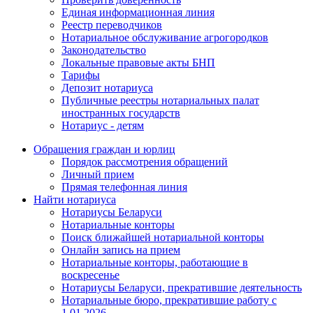
Единая информационная линия
Реестр переводчиков
Нотариальное обслуживание агрогородков
Законодательство
Локальные правовые акты БНП
Тарифы
Депозит нотариуса
Публичные реестры нотариальных палат
иностранных государств
Нотариус - детям
Обращения граждан и юрлиц
Порядок рассмотрения обращений
Личный прием
Прямая телефонная линия
Найти нотариуса
Нотариусы Беларуси
Нотариальные конторы
Поиск ближайшей нотариальной конторы
Онлайн запись на прием
Нотариальные конторы, работающие в
воскресенье
Нотариусы Беларуси, прекратившие деятельность
Нотариальные бюро, прекратившие работу с
1.01.2026