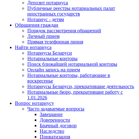
Депозит нотариуса
Публичные реестры нотариальных палат
иностранных государств
Нотариус - детям
Обращения граждан
Порядок рассмотрения обращений
Личный прием
Прямая телефонная линия
Найти нотариуса
Нотариусы Беларуси
Нотариальные конторы
Поиск ближайшей нотариальной конторы
Онлайн запись на прием
Нотариальные конторы, работающие в
воскресенье
Нотариусы Беларуси, прекратившие деятельность
Нотариальные бюро, прекратившие работу с
1.01.2026
Вопрос нотариусу
Часто задаваемые вопросы
Завещание
Доверенности
Брачный договор
Наследство
Приватизация