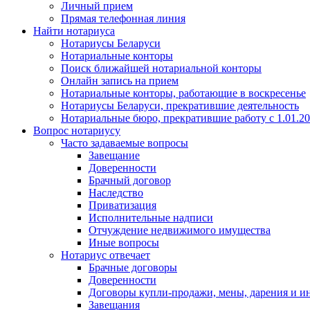
Личный прием
Прямая телефонная линия
Найти нотариуса
Нотариусы Беларуси
Нотариальные конторы
Поиск ближайшей нотариальной конторы
Онлайн запись на прием
Нотариальные конторы, работающие в воскресенье
Нотариусы Беларуси, прекратившие деятельность
Нотариальные бюро, прекратившие работу с 1.01.2
Вопрос нотариусу
Часто задаваемые вопросы
Завещание
Доверенности
Брачный договор
Наследство
Приватизация
Исполнительные надписи
Отчуждение недвижимого имущества
Иные вопросы
Нотариус отвечает
Брачные договоры
Доверенности
Договоры купли-продажи, мены, дарения и и
Завещания