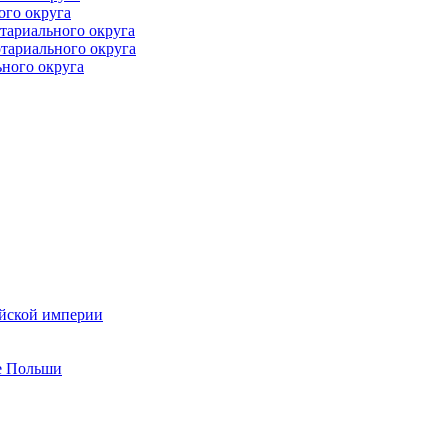
ого округа
тариального округа
тариального округа
ного округа
ийской империи
ве Польши