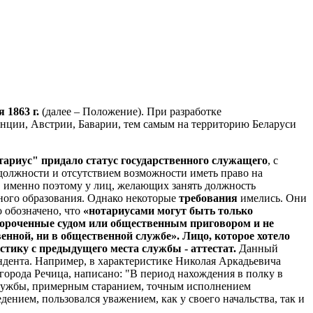
 1863 г.
(далее – Положение). При разработке
ранции, Австрии, Баварии, тем самым на территорию Беларуси
тариус" придало статус государственного служащего
, с
 должности и отсутствием возможности иметь право на
, именно поэтому у лиц, желающих занять должность
нного образования. Однако некоторые
требования
имелись. Они
 обозначено, что
«нотариусами могут быть только
опороченные судом или общественным приговором и не
нной, ни в общественной службе». Лицо, которое хотело
стику с предыдущего места службы - аттестат.
Данный
ндента. Например, в характеристике Николая Аркадьевича
города Речица, написано: "В период нахождения в полку в
службы, примерным старанием, точным исполнением
ением, пользовался уважением, как у своего начальства, так и