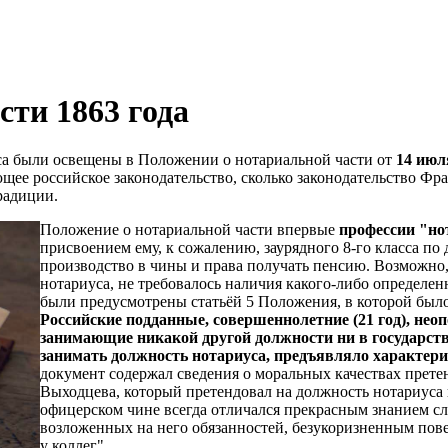
сти 1863 года
уса были освещены в Положении о нотариальной части от
14 июля
ющее российское законодательство, сколько законодательство Ф
радиции.
Положение о нотариальной части впервые
профессии "но
присвоением ему, к сожалению, заурядного 8-го класса по
производство в чины и права получать пенсию. Возможно
нотариуса, не требовалось наличия какого-либо определе
были предусмотрены статьёй 5 Положения, в которой было
Российские подданные, совершеннолетние (21 год), не
занимающие никакой другой должности ни в государстве
занимать должность нотариуса, предъявляло характери
документ содержал сведения о моральных качествах прете
Выходцева, который претендовал на должность нотариуса 
офицерском чине всегда отличался прекрасным знанием 
возложенных на него обязанностей, безукоризненным повед
у коллег".