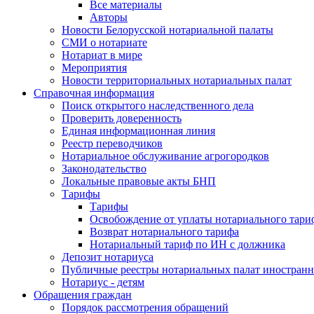
Все материалы
Авторы
Новости Белорусской нотариальной палаты
СМИ о нотариате
Нотариат в мире
Мероприятия
Новости территориальных нотариальных палат
Справочная информация
Поиск открытого наследственного дела
Проверить доверенность
Единая информационная линия
Реестр переводчиков
Нотариальное обслуживание агрогородков
Законодательство
Локальные правовые акты БНП
Тарифы
Тарифы
Освобождение от уплаты нотариального тари
Возврат нотариального тарифа
Нотариальный тариф по ИН с должника
Депозит нотариуса
Публичные реестры нотариальных палат иностранн
Нотариус - детям
Обращения граждан
Порядок рассмотрения обращений