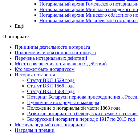
Нотариальный архив Гомельского нотариальн
Нотариальный архив Минского городского но
Нотариальный архив Минского областного но
Нотариальный архив Могилевского нотариаль
Ещё
О нотариате
Принципы деятельности нотариата
Полномочия и обязанности нотариуса
Перечень нотариальных действий
Место совершения нотариальных действий
Кто может быть нотариусом
История нотариата
Статут ВКЛ 1529 года
Статут ВКЛ 1566 года
Статут ВКЛ 1588 года
Нотариат Беларуси периода присоединения к Росс
Публичные нотариусы и маклеры
Положение о нотариальной части 1863 года
Развитие нотариата на белорусских землях в соста
Белорусский нотариат в период с 1917 по 2013 год
Международный союз нотариата
Награды и премии