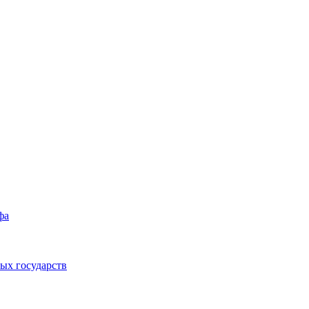
фа
ых государств