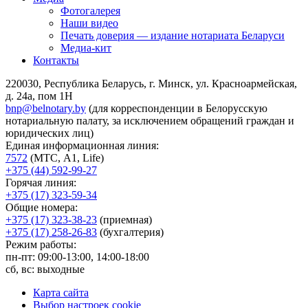
Фотогалерея
Наши видео
Печать доверия — издание нотариата Беларуси
Медиа-кит
Контакты
220030, Республика Беларусь, г. Минск, ул. Красноармейская,
д. 24а, пом 1Н
bnp@belnotary.by
(для корреспонденции в Белорусскую
нотариальную палату, за исключением обращений граждан и
юридических лиц)
Единая информационная линия:
7572
(МТС, A1, Life)
+375 (44) 592-99-27
Горячая линия:
+375 (17) 323-59-34
Общие номера:
+375 (17) 323-38-23
(приемная)
+375 (17) 258-26-83
(бухгалтерия)
Режим работы:
пн-пт: 09:00-13:00, 14:00-18:00
сб, вс: выходные
Карта сайта
Выбор настроек cookie