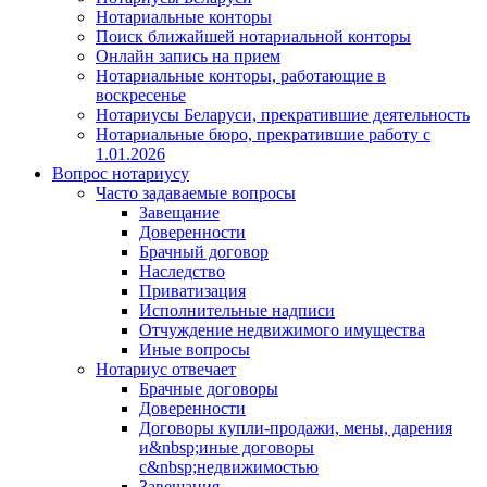
Нотариальные конторы
Поиск ближайшей нотариальной конторы
Онлайн запись на прием
Нотариальные конторы, работающие в
воскресенье
Нотариусы Беларуси, прекратившие деятельность
Нотариальные бюро, прекратившие работу с
1.01.2026
Вопрос нотариусу
Часто задаваемые вопросы
Завещание
Доверенности
Брачный договор
Наследство
Приватизация
Исполнительные надписи
Отчуждение недвижимого имущества
Иные вопросы
Нотариус отвечает
Брачные договоры
Доверенности
Договоры купли-продажи, мены, дарения
и&nbsp;иные договоры
с&nbsp;недвижимостью
Завещания