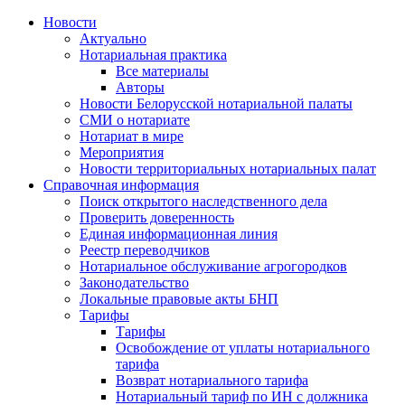
Новости
Актуально
Нотариальная практика
Все материалы
Авторы
Новости Белорусской нотариальной палаты
СМИ о нотариате
Нотариат в мире
Мероприятия
Новости территориальных нотариальных палат
Справочная информация
Поиск открытого наследственного дела
Проверить доверенность
Единая информационная линия
Реестр переводчиков
Нотариальное обслуживание агрогородков
Законодательство
Локальные правовые акты БНП
Тарифы
Тарифы
Освобождение от уплаты нотариального
тарифа
Возврат нотариального тарифа
Нотариальный тариф по ИН с должника