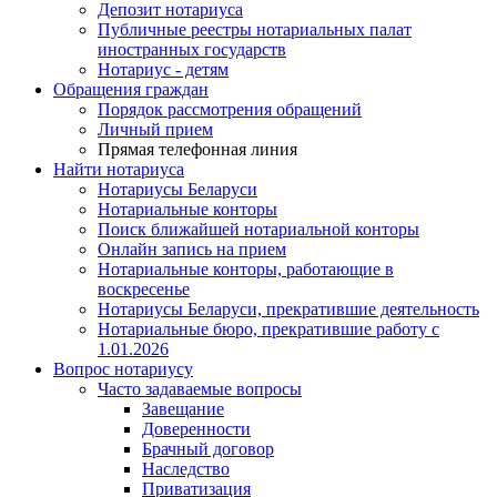
Депозит нотариуса
Публичные реестры нотариальных палат
иностранных государств
Нотариус - детям
Обращения граждан
Порядок рассмотрения обращений
Личный прием
Прямая телефонная линия
Найти нотариуса
Нотариусы Беларуси
Нотариальные конторы
Поиск ближайшей нотариальной конторы
Онлайн запись на прием
Нотариальные конторы, работающие в
воскресенье
Нотариусы Беларуси, прекратившие деятельность
Нотариальные бюро, прекратившие работу с
1.01.2026
Вопрос нотариусу
Часто задаваемые вопросы
Завещание
Доверенности
Брачный договор
Наследство
Приватизация