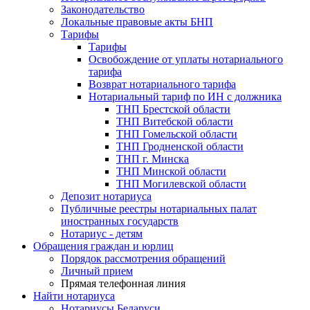
Законодательство
Локальные правовые акты БНП
Тарифы
Тарифы
Освобождение от уплаты нотариального
тарифа
Возврат нотариального тарифа
Нотариальный тариф по ИН с должника
ТНП Брестской области
ТНП Витебской области
ТНП Гомельской области
ТНП Гродненской области
ТНП г. Минска
ТНП Минской области
ТНП Могилевской области
Депозит нотариуса
Публичные реестры нотариальных палат
иностранных государств
Нотариус - детям
Обращения граждан и юрлиц
Порядок рассмотрения обращений
Личный прием
Прямая телефонная линия
Найти нотариуса
Нотариусы Беларуси