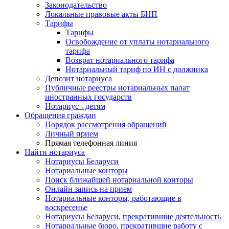
Законодательство
Локальные правовые акты БНП
Тарифы
Тарифы
Освобождение от уплаты нотариального
тарифа
Возврат нотариального тарифа
Нотариальный тариф по ИН с должника
Депозит нотариуса
Публичные реестры нотариальных палат
иностранных государств
Нотариус - детям
Обращения граждан
Порядок рассмотрения обращений
Личный прием
Прямая телефонная линия
Найти нотариуса
Нотариусы Беларуси
Нотариальные конторы
Поиск ближайшей нотариальной конторы
Онлайн запись на прием
Нотариальные конторы, работающие в
воскресенье
Нотариусы Беларуси, прекратившие деятельность
Нотариальные бюро, прекратившие работу с