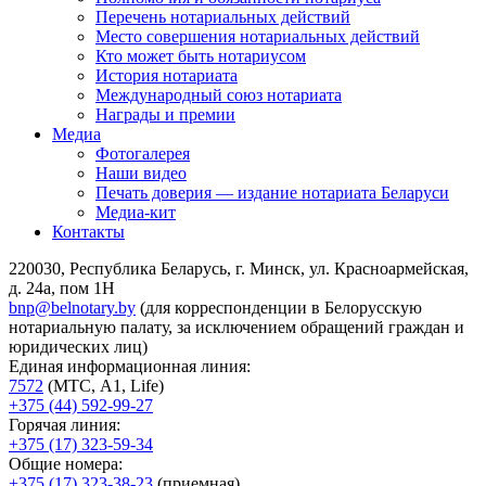
Перечень нотариальных действий
Место совершения нотариальных действий
Кто может быть нотариусом
История нотариата
Международный союз нотариата
Награды и премии
Медиа
Фотогалерея
Наши видео
Печать доверия — издание нотариата Беларуси
Медиа-кит
Контакты
220030, Республика Беларусь, г. Минск, ул. Красноармейская,
д. 24а, пом 1Н
bnp@belnotary.by
(для корреспонденции в Белорусскую
нотариальную палату, за исключением обращений граждан и
юридических лиц)
Единая информационная линия:
7572
(МТС, A1, Life)
+375 (44) 592-99-27
Горячая линия:
+375 (17) 323-59-34
Общие номера:
+375 (17) 323-38-23
(приемная)