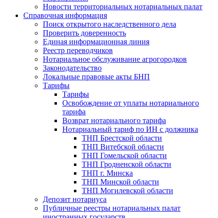
Новости территориальных нотариальных палат
Справочная информация
Поиск открытого наследственного дела
Проверить доверенность
Единая информационная линия
Реестр переводчиков
Нотариальное обслуживание агрогородков
Законодательство
Локальные правовые акты БНП
Тарифы
Тарифы
Освобождение от уплаты нотариального
тарифа
Возврат нотариального тарифа
Нотариальный тариф по ИН с должника
ТНП Брестской области
ТНП Витебской области
ТНП Гомельской области
ТНП Гродненской области
ТНП г. Минска
ТНП Минской области
ТНП Могилевской области
Депозит нотариуса
Публичные реестры нотариальных палат
иностранных государств