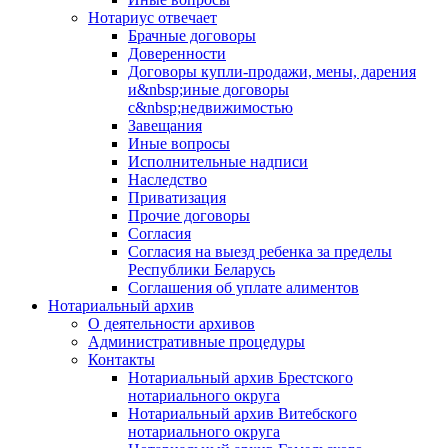
Нотариус отвечает
Брачные договоры
Доверенности
Договоры купли-продажи, мены, дарения
и&nbsp;иные договоры
с&nbsp;недвижимостью
Завещания
Иные вопросы
Исполнительные надписи
Наследство
Приватизация
Прочие договоры
Согласия
Согласия на выезд ребенка за пределы
Республики Беларусь
Соглашения об уплате алиментов
Нотариальный архив
О деятельности архивов
Административные процедуры
Контакты
Нотариальный архив Брестского
нотариального округа
Нотариальный архив Витебского
нотариального округа