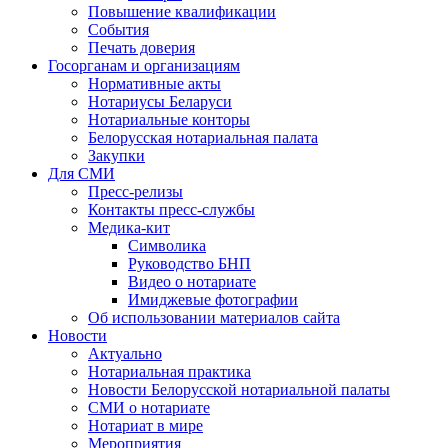
Повышение квалификации
События
Печать доверия
Госорганам и организациям
Нормативные акты
Нотариусы Беларуси
Нотариальные конторы
Белорусская нотариальная палата
Закупки
Для СМИ
Пресс-релизы
Контакты пресс-службы
Медика-кит
Символика
Руководство БНП
Видео о нотариате
Имиджевые фотографии
Об использовании материалов сайта
Новости
Актуально
Нотариальная практика
Новости Белорусской нотариальной палаты
СМИ о нотариате
Нотариат в мире
Мероприятия