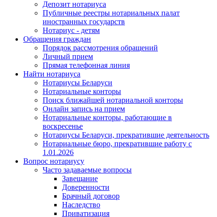
Депозит нотариуса
Публичные реестры нотариальных палат
иностранных государств
Нотариус - детям
Обращения граждан
Порядок рассмотрения обращений
Личный прием
Прямая телефонная линия
Найти нотариуса
Нотариусы Беларуси
Нотариальные конторы
Поиск ближайшей нотариальной конторы
Онлайн запись на прием
Нотариальные конторы, работающие в
воскресенье
Нотариусы Беларуси, прекратившие деятельность
Нотариальные бюро, прекратившие работу с
1.01.2026
Вопрос нотариусу
Часто задаваемые вопросы
Завещание
Доверенности
Брачный договор
Наследство
Приватизация