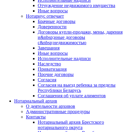
Исполнительные надписи
Отчуждение недвижимого имущества
Иные вопросы
Нотариус отвечает
Брачные договоры
Доверенности
Договоры купли-продажи, мены, дарения
и&nbsp;иные договоры
с&nbsp;недвижимостью
Завещания
Иные вопросы
Исполнительные надписи
Наследство
Приватизация
Прочие договоры
Согласия
Согласия на выезд ребенка за пределы
Республики Беларусь
Соглашения об уплате алиментов
Нотариальный архив
О деятельности архивов
Административные процедуры
Контакты
Нотариальный архив Брестского
нотариального округа