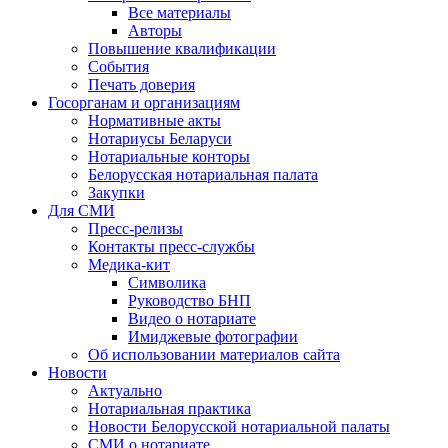
Все материалы
Авторы
Повышение квалификации
События
Печать доверия
Госорганам и организациям
Нормативные акты
Нотариусы Беларуси
Нотариальные конторы
Белорусская нотариальная палата
Закупки
Для СМИ
Пресс-релизы
Контакты пресс-службы
Медика-кит
Символика
Руководство БНП
Видео о нотариате
Имиджевые фотографии
Об использовании материалов сайта
Новости
Актуально
Нотариальная практика
Новости Белорусской нотариальной палаты
СМИ о нотариате