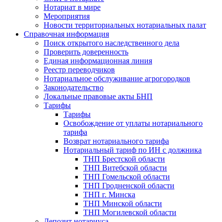
Нотариат в мире
Мероприятия
Новости территориальных нотариальных палат
Справочная информация
Поиск открытого наследственного дела
Проверить доверенность
Единая информационная линия
Реестр переводчиков
Нотариальное обслуживание агрогородков
Законодательство
Локальные правовые акты БНП
Тарифы
Тарифы
Освобождение от уплаты нотариального
тарифа
Возврат нотариального тарифа
Нотариальный тариф по ИН с должника
ТНП Брестской области
ТНП Витебской области
ТНП Гомельской области
ТНП Гродненской области
ТНП г. Минска
ТНП Минской области
ТНП Могилевской области
Депозит нотариуса