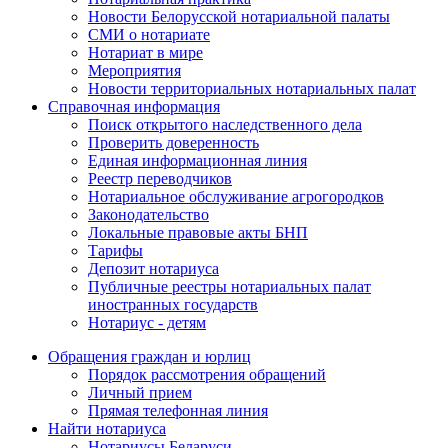
Новости Белорусской нотариальной палаты
СМИ о нотариате
Нотариат в мире
Мероприятия
Новости территориальных нотариальных палат
Справочная информация
Поиск открытого наследственного дела
Проверить доверенность
Единая информационная линия
Реестр переводчиков
Нотариальное обслуживание агрогородков
Законодательство
Локальные правовые акты БНП
Тарифы
Депозит нотариуса
Публичные реестры нотариальных палат
иностранных государств
Нотариус - детям
Обращения граждан и юрлиц
Порядок рассмотрения обращений
Личный прием
Прямая телефонная линия
Найти нотариуса
Нотариусы Беларуси