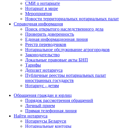
СМИ о нотариате
Нотариат в мире
Мероприятия
Новости территориальных нотариальных палат
Справочная информация
Поиск открытого наследственного дела
Проверить доверенность
Единая информационная линия
Реестр переводчиков
Нотариальное обслуживание агрогородков
Законодательство
Локальные правовые акты БНП
Тарифы
Депозит нотариуса
Публичные реестры нотариальных палат
иностранных государств
Нотариус - детям
Обращения граждан и юрлиц
Порядок рассмотрения обращений
Личный прием
Прямая телефонная линия
Найти нотариуса
Нотариусы Беларуси
Нотариальные конторы