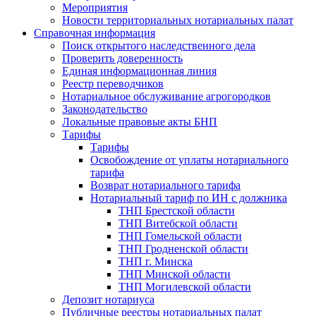
Мероприятия
Новости территориальных нотариальных палат
Справочная информация
Поиск открытого наследственного дела
Проверить доверенность
Единая информационная линия
Реестр переводчиков
Нотариальное обслуживание агрогородков
Законодательство
Локальные правовые акты БНП
Тарифы
Тарифы
Освобождение от уплаты нотариального
тарифа
Возврат нотариального тарифа
Нотариальный тариф по ИН с должника
ТНП Брестской области
ТНП Витебской области
ТНП Гомельской области
ТНП Гродненской области
ТНП г. Минска
ТНП Минской области
ТНП Могилевской области
Депозит нотариуса
Публичные реестры нотариальных палат