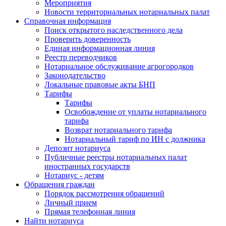
Мероприятия
Новости территориальных нотариальных палат
Справочная информация
Поиск открытого наследственного дела
Проверить доверенность
Единая информационная линия
Реестр переводчиков
Нотариальное обслуживание агрогородков
Законодательство
Локальные правовые акты БНП
Тарифы
Тарифы
Освобождение от уплаты нотариального
тарифа
Возврат нотариального тарифа
Нотариальный тариф по ИН с должника
Депозит нотариуса
Публичные реестры нотариальных палат
иностранных государств
Нотариус - детям
Обращения граждан
Порядок рассмотрения обращений
Личный прием
Прямая телефонная линия
Найти нотариуса