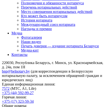
Полномочия и обязанности нотариуса
Перечень нотариальных действий
Место совершения нотариальных действий
Кто может быть нотариусом
История нотариата
Международный союз нотариата
Награды и премии
Медиа
Фотогалерея
Наши видео
Печать доверия — издание нотариата Беларуси
Медиа-кит
Контакты
220030, Республика Беларусь, г. Минск, ул. Красноармейская,
д. 24а, пом 1Н
bnp@belnotary.by
(для корреспонденции в Белорусскую
нотариальную палату, за исключением обращений граждан и
юридических лиц)
Единая информационная линия:
7572
(МТС, A1, Life)
+375 (44) 592-99-27
Горячая линия:
+375 (17) 323-59-34
Общие номера: