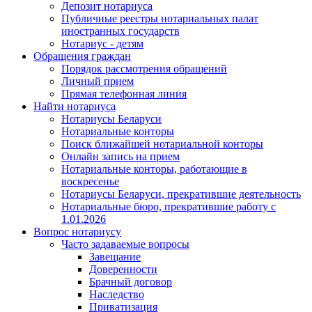
Депозит нотариуса
Публичные реестры нотариальных палат
иностранных государств
Нотариус - детям
Обращения граждан
Порядок рассмотрения обращений
Личный прием
Прямая телефонная линия
Найти нотариуса
Нотариусы Беларуси
Нотариальные конторы
Поиск ближайшей нотариальной конторы
Онлайн запись на прием
Нотариальные конторы, работающие в
воскресенье
Нотариусы Беларуси, прекратившие деятельность
Нотариальные бюро, прекратившие работу с
1.01.2026
Вопрос нотариусу
Часто задаваемые вопросы
Завещание
Доверенности
Брачный договор
Наследство
Приватизация