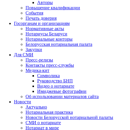
Авторы
Повышение квалификации
События
Печать доверия
Госорганам и организациям
Нормативные акты
Нотариусы Беларуси
Нотариальные конторы
Белорусская нотариальная палата
Закупки
Для СМИ
Пресс-релизы
Контакты пресс-службы
Медика-кит
Символика
Руководство БНП
Видео о нотариате
Имиджевые фотографии
Об использовании материалов сайта
Новости
Актуально
Нотариальная практика
Новости Белорусской нотариальной палаты
СМИ о нотариате
Нотариат в мире