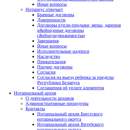
Иные вопросы
Нотариус отвечает
Брачные договоры
Доверенности
Договоры купли-продажи, мены, дарения
и&nbsp;иные договоры
с&nbsp;недвижимостью
Завещания
Иные вопросы
Исполнительные надписи
Наследство
Приватизация
Прочие договоры
Согласия
Согласия на выезд ребенка за пределы
Республики Беларусь
Соглашения об уплате алиментов
Нотариальный архив
О деятельности архивов
Административные процедуры
Контакты
Нотариальный архив Брестского
нотариального округа
Нотариальный архив Витебского
нотариального округа