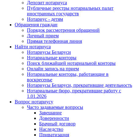
Депозит нотариуса
Публичные реестры нотариальных палат
иностранных государств
Нотариус - детям
Обращения граждан
Порядок рассмотрения обращений
Личный прием
Прямая телефонная линия
Найти нотариуса
Нотариусы Беларуси
Нотариальные конторы
Поиск ближайшей нотариальной конторы
Онлайн запись на прием
Нотариальные конторы, работающие в
воскресенье
Нотариусы Беларуси, прекратившие деятельность
Нотариальные бюро, прекратившие работу с
1.01.2026
Вопрос нотариусу
Часто задаваемые вопросы
Завещание
Доверенности
Брачный договор
Наследство
Приватизация