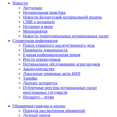
Новости
Актуально
Нотариальная практика
Новости Белорусской нотариальной палаты
СМИ о нотариате
Нотариат в мире
Мероприятия
Новости территориальных нотариальных палат
Справочная информация
Поиск открытого наследственного дела
Проверить доверенность
Единая информационная линия
Реестр переводчиков
Нотариальное обслуживание агрогородков
Законодательство
Локальные правовые акты БНП
Тарифы
Депозит нотариуса
Публичные реестры нотариальных палат
иностранных государств
Нотариус - детям
Обращения граждан и юрлиц
Порядок рассмотрения обращений
Личный прием