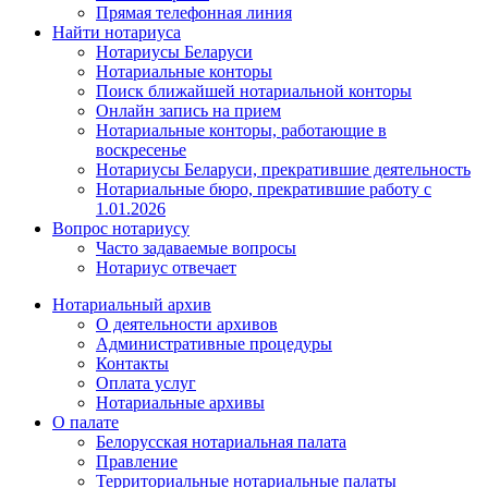
Прямая телефонная линия
Найти нотариуса
Нотариусы Беларуси
Нотариальные конторы
Поиск ближайшей нотариальной конторы
Онлайн запись на прием
Нотариальные конторы, работающие в
воскресенье
Нотариусы Беларуси, прекратившие деятельность
Нотариальные бюро, прекратившие работу с
1.01.2026
Вопрос нотариусу
Часто задаваемые вопросы
Нотариус отвечает
Нотариальный архив
О деятельности архивов
Административные процедуры
Контакты
Оплата услуг
Нотариальные архивы
О палате
Белорусская нотариальная палата
Правление
Территориальные нотариальные палаты