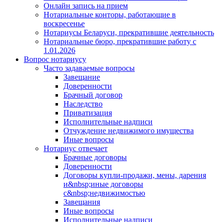
Онлайн запись на прием
Нотариальные конторы, работающие в
воскресенье
Нотариусы Беларуси, прекратившие деятельность
Нотариальные бюро, прекратившие работу с
1.01.2026
Вопрос нотариусу
Часто задаваемые вопросы
Завещание
Доверенности
Брачный договор
Наследство
Приватизация
Исполнительные надписи
Отчуждение недвижимого имущества
Иные вопросы
Нотариус отвечает
Брачные договоры
Доверенности
Договоры купли-продажи, мены, дарения
и&nbsp;иные договоры
с&nbsp;недвижимостью
Завещания
Иные вопросы
Исполнительные надписи