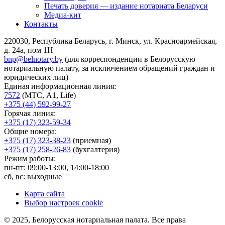
Печать доверия — издание нотариата Беларуси
Медиа-кит
Контакты
220030, Республика Беларусь, г. Минск, ул. Красноармейская,
д. 24а, пом 1Н
bnp@belnotary.by
(для корреспонденции в Белорусскую
нотариальную палату, за исключением обращений граждан и
юридических лиц)
Единая информационная линия:
7572
(МТС, A1, Life)
+375 (44) 592-99-27
Горячая линия:
+375 (17) 323-59-34
Общие номера:
+375 (17) 323-38-23
(приемная)
+375 (17) 258-26-83
(бухгалтерия)
Режим работы:
пн-пт: 09:00-13:00, 14:00-18:00
сб, вс: выходные
Карта сайта
Выбор настроек cookie
© 2025, Белорусская нотариальная палата. Все права