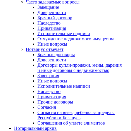
Часто задаваемые вопросы
Завещание
Доверенности
Брачный договор
Наследство
Приватизация
Исполнительные надписи
Отчуждение недвижимого имущества
Иные вопросы
Нотариус отвечает
Брачные договоры
Доверенности
Договоры купли-продажи, мены, дарения
и иные договоры с недвижимостью
Завещания
Иные вопросы
Исполнительные надписи
Наследство
Приватизация
Прочие договоры
Согласия
Согласия на выезд ребенка за пределы
Республики Беларусь
Соглашения об уплате алиментов
Нотариальный архив