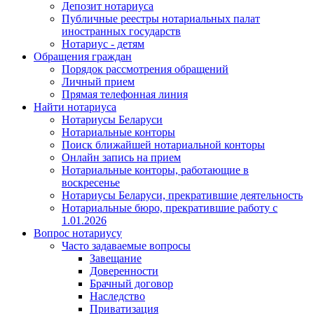
Депозит нотариуса
Публичные реестры нотариальных палат
иностранных государств
Нотариус - детям
Обращения граждан
Порядок рассмотрения обращений
Личный прием
Прямая телефонная линия
Найти нотариуса
Нотариусы Беларуси
Нотариальные конторы
Поиск ближайшей нотариальной конторы
Онлайн запись на прием
Нотариальные конторы, работающие в
воскресенье
Нотариусы Беларуси, прекратившие деятельность
Нотариальные бюро, прекратившие работу с
1.01.2026
Вопрос нотариусу
Часто задаваемые вопросы
Завещание
Доверенности
Брачный договор
Наследство
Приватизация