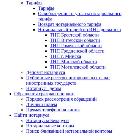
Тарифы
Тарифы
Освобождение от уплаты нотариального
тарифа
Возврат нотариального тарифа
Нотариальный тариф по ИН с должника
ТНП Брестской области
ТНП Витебской области
ТНП Гомельской области
ТНП Гродненской области
ТНП г. Минска
ТНП Минской области
ТНП Могилевской области
Депозит нотариуса
Публичные реестры нотариальных палат
иностранных государств
Нотариус - детям
Обращения граждан и юрлиц
Порядок рассмотрения обращений
Личный прием
Прямая телефонная линия
Найти нотариуса
Нотариусы Беларуси
Нотариальные конторы
Поиск ближайшей нотариальной конторы