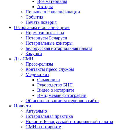
Все материалы
Авторы
Повышение квалификации
События
Печать доверия
Госорганам и организациям
Нормативные акты
Нотариусы Беларуси
Нотариальные конторы
Белорусская нотариальная палата
Закупки
Для СМИ
Пресс-релизы
Контакты пресс-службы
Медика-кит
Символика
Руководство БНП
Видео о нотариате
Имиджевые фотографии
Об использовании материалов сайта
Новости
Актуально
Нотариальная практика
Новости Белорусской нотариальной палаты
СМИ о нотариате