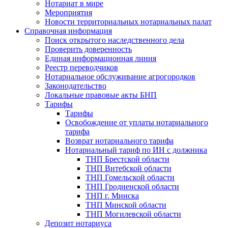
Нотариат в мире
Мероприятия
Новости территориальных нотариальных палат
Справочная информация
Поиск открытого наследственного дела
Проверить доверенность
Единая информационная линия
Реестр переводчиков
Нотариальное обслуживание агрогородков
Законодательство
Локальные правовые акты БНП
Тарифы
Тарифы
Освобождение от уплаты нотариального
тарифа
Возврат нотариального тарифа
Нотариальный тариф по ИН с должника
ТНП Брестской области
ТНП Витебской области
ТНП Гомельской области
ТНП Гродненской области
ТНП г. Минска
ТНП Минской области
ТНП Могилевской области
Депозит нотариуса