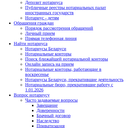
Депозит нотариуса
Публичные реестры нотариальных палат
иностранных государств
Нотариус - детям
Обращения граждан
Порядок рассмотрения обращений
Личный прием
Прямая телефонная линия
Найти нотариуса
Нотариусы Беларуси
Нотариальные конторы
Поиск ближайшей нотариальной конторы
Онлайн запись на прием
Нотариальные конторы, работающие в
воскресенье
Нотариусы Беларуси, прекратившие деятельность
Нотариальные бюро, прекратившие работу с
1.01.2026
Вопрос нотариусу
Часто задаваемые вопросы
Завещание
Доверенности
Брачный договор
Наследство
Приватизация