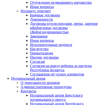
Отчуждение недвижимого имущества
Иные вопросы
Нотариус отвечает
Брачные договоры
Доверенности
Договоры купли-продажи, мены, дарения
и&nbsp;иные договоры
с&nbsp;недвижимостью
Завещания
Иные вопросы
Исполнительные надписи
Наследство
Приватизация
Прочие договоры
Согласия
Согласия на выезд ребенка за пределы
Республики Беларусь
Соглашения об уплате алиментов
Нотариальный архив
О деятельности архивов
Административные процедуры
Контакты
Нотариальный архив Брестского
нотариального округа
Нотариальный архив Витебского