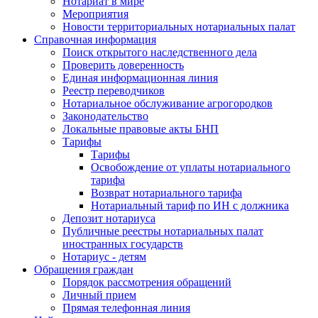
Нотариат в мире
Мероприятия
Новости территориальных нотариальных палат
Справочная информация
Поиск открытого наследственного дела
Проверить доверенность
Единая информационная линия
Реестр переводчиков
Нотариальное обслуживание агрогородков
Законодательство
Локальные правовые акты БНП
Тарифы
Тарифы
Освобождение от уплаты нотариального
тарифа
Возврат нотариального тарифа
Нотариальный тариф по ИН с должника
Депозит нотариуса
Публичные реестры нотариальных палат
иностранных государств
Нотариус - детям
Обращения граждан
Порядок рассмотрения обращений
Личный прием
Прямая телефонная линия