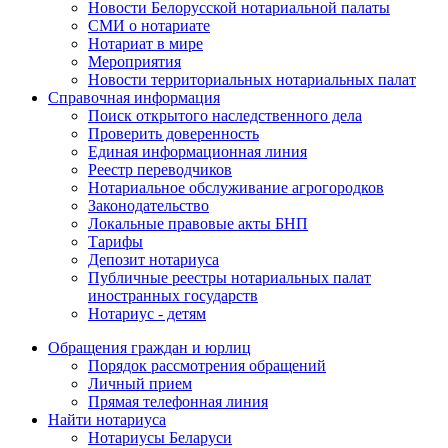
Новости Белорусской нотариальной палаты
СМИ о нотариате
Нотариат в мире
Мероприятия
Новости территориальных нотариальных палат
Справочная информация
Поиск открытого наследственного дела
Проверить доверенность
Единая информационная линия
Реестр переводчиков
Нотариальное обслуживание агрогородков
Законодательство
Локальные правовые акты БНП
Тарифы
Депозит нотариуса
Публичные реестры нотариальных палат
иностранных государств
Нотариус - детям
Обращения граждан и юрлиц
Порядок рассмотрения обращений
Личный прием
Прямая телефонная линия
Найти нотариуса
Нотариусы Беларуси