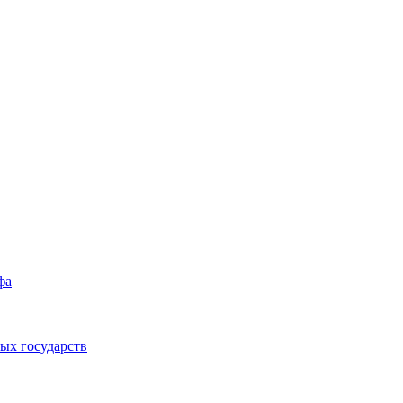
фа
ых государств