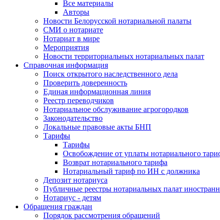
Все материалы
Авторы
Новости Белорусской нотариальной палаты
СМИ о нотариате
Нотариат в мире
Мероприятия
Новости территориальных нотариальных палат
Справочная информация
Поиск открытого наследственного дела
Проверить доверенность
Единая информационная линия
Реестр переводчиков
Нотариальное обслуживание агрогородков
Законодательство
Локальные правовые акты БНП
Тарифы
Тарифы
Освобождение от уплаты нотариального тари
Возврат нотариального тарифа
Нотариальный тариф по ИН с должника
Депозит нотариуса
Публичные реестры нотариальных палат иностранн
Нотариус - детям
Обращения граждан
Порядок рассмотрения обращений