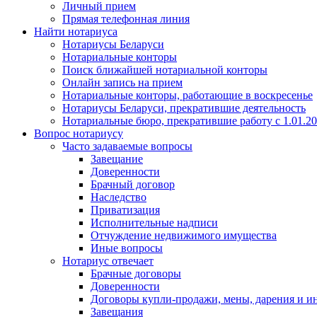
Личный прием
Прямая телефонная линия
Найти нотариуса
Нотариусы Беларуси
Нотариальные конторы
Поиск ближайшей нотариальной конторы
Онлайн запись на прием
Нотариальные конторы, работающие в воскресенье
Нотариусы Беларуси, прекратившие деятельность
Нотариальные бюро, прекратившие работу с 1.01.2
Вопрос нотариусу
Часто задаваемые вопросы
Завещание
Доверенности
Брачный договор
Наследство
Приватизация
Исполнительные надписи
Отчуждение недвижимого имущества
Иные вопросы
Нотариус отвечает
Брачные договоры
Доверенности
Договоры купли-продажи, мены, дарения и и
Завещания