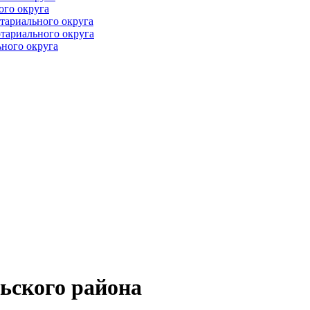
ого округа
тариального округа
тариального округа
ного округа
ьского района