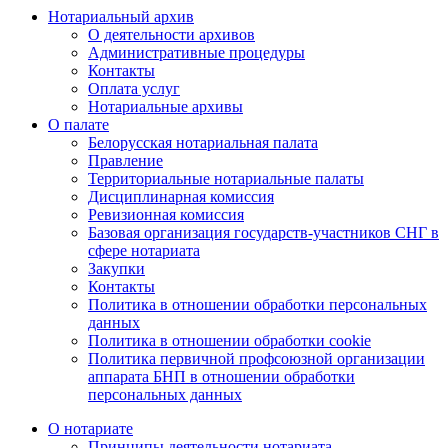
Нотариальный архив
О деятельности архивов
Административные процедуры
Контакты
Оплата услуг
Нотариальные архивы
О палате
Белорусская нотариальная палата
Правление
Территориальные нотариальные палаты
Дисциплинарная комиссия
Ревизионная комиссия
Базовая организация государств-участников СНГ в
сфере нотариата
Закупки
Контакты
Политика в отношении обработки персональных
данных
Политика в отношении обработки cookie
Политика первичной профсоюзной организации
аппарата БНП в отношении обработки
персональных данных
О нотариате
Принципы деятельности нотариата