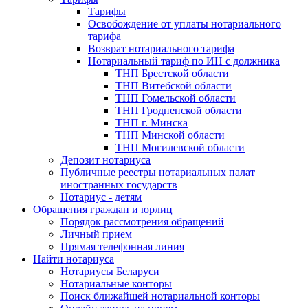
Тарифы
Освобождение от уплаты нотариального
тарифа
Возврат нотариального тарифа
Нотариальный тариф по ИН с должника
ТНП Брестской области
ТНП Витебской области
ТНП Гомельской области
ТНП Гродненской области
ТНП г. Минска
ТНП Минской области
ТНП Могилевской области
Депозит нотариуса
Публичные реестры нотариальных палат
иностранных государств
Нотариус - детям
Обращения граждан и юрлиц
Порядок рассмотрения обращений
Личный прием
Прямая телефонная линия
Найти нотариуса
Нотариусы Беларуси
Нотариальные конторы
Поиск ближайшей нотариальной конторы