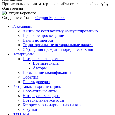
При использовании материалов сайта ссылка на belnotary.by
обязательна
Создание сайта —
Студия Борового
Гражданам
Акции по бесплатному консультированию
Правовое просвещение
Найти нотариуса
Территориальные нотариальные палаты
Обращения граждан и юридических лиц
Нотариусам
Нотариальная практика
Все материалы
Авторы
Повышение квалификации
События
Печать доверия
Госорганам и организациям
Нормативные акты
Нотариусы Беларуси
Нотариальные конторы
Белорусская нотариальная палата
Закупки
Для СМИ