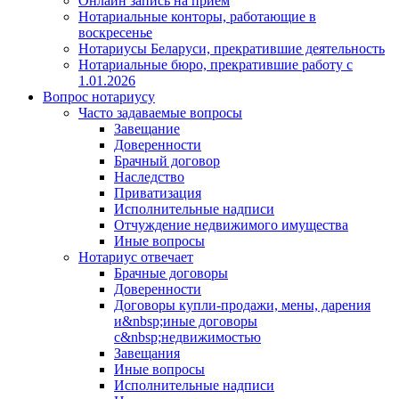
Онлайн запись на прием
Нотариальные конторы, работающие в
воскресенье
Нотариусы Беларуси, прекратившие деятельность
Нотариальные бюро, прекратившие работу с
1.01.2026
Вопрос нотариусу
Часто задаваемые вопросы
Завещание
Доверенности
Брачный договор
Наследство
Приватизация
Исполнительные надписи
Отчуждение недвижимого имущества
Иные вопросы
Нотариус отвечает
Брачные договоры
Доверенности
Договоры купли-продажи, мены, дарения
и&nbsp;иные договоры
с&nbsp;недвижимостью
Завещания
Иные вопросы
Исполнительные надписи