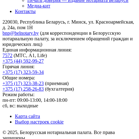
Печать доверия — издание нотариата Беларуси
Медиа-кит
Контакты
220030, Республика Беларусь, г. Минск, ул. Красноармейская,
д. 24а, пом 1Н
bnp@belnotary.by
(для корреспонденции в Белорусскую
нотариальную палату, за исключением обращений граждан и
юридических лиц)
Единая информационная линия:
7572
(МТС, A1, Life)
+375 (44) 592-99-27
Горячая линия:
+375 (17) 323-59-34
Общие номера:
+375 (17) 323-38-23
(приемная)
+375 (17) 258-26-83
(бухгалтерия)
Режим работы:
пн-пт: 09:00-13:00, 14:00-18:00
сб, вс: выходные
Карта сайта
Выбор настроек cookie
© 2025, Белорусская нотариальная палата. Все права
защищены.