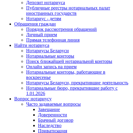
Депозит нотариуса
Публичные реестры нотариальных палат
иностранных государств
Нотариус - детям
Обращения граждан
Порядок рассмотрения обращений
Личный прием
Прямая телефонная линия
Найти нотариуса
Нотариусы Беларуси
Нотариальные конторы
Поиск ближайшей нотариальной конторы
Онлайн запись на прием
Нотариальные конторы, работающие в
воскресенье
Нотариусы Беларуси, прекратившие деятельность
Нотариальные бюро, прекратившие работу с
1.01.2026
Вопрос нотариусу
Часто задаваемые вопросы
Завещание
Доверенности
Брачный договор
Наследство
Приватизация