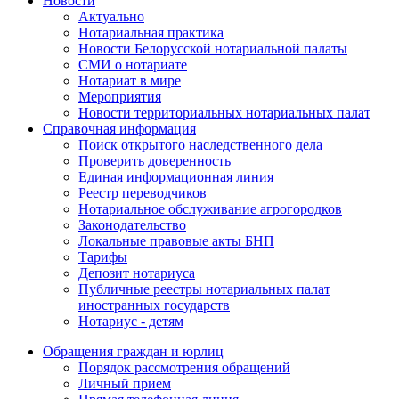
Новости
Актуально
Нотариальная практика
Новости Белорусской нотариальной палаты
СМИ о нотариате
Нотариат в мире
Мероприятия
Новости территориальных нотариальных палат
Справочная информация
Поиск открытого наследственного дела
Проверить доверенность
Единая информационная линия
Реестр переводчиков
Нотариальное обслуживание агрогородков
Законодательство
Локальные правовые акты БНП
Тарифы
Депозит нотариуса
Публичные реестры нотариальных палат
иностранных государств
Нотариус - детям
Обращения граждан и юрлиц
Порядок рассмотрения обращений
Личный прием