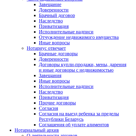
Завещание
Доверенности
Брачный договор
Наследство
Приватизация
Исполнительные надписи
Отчуждение недвижимого имущества
Иные вопросы
Нотариус отвечает
Брачные договоры
Доверенности
Договоры купли-продажи, мены, дарения
и иные договоры с недвижимостью
Завещания
Иные вопросы
Исполнительные надписи
Наследство
Приватизация
Прочие договоры
Согласия
Согласия на выезд ребенка за пределы
Республики Беларусь
Соглашения об уплате алиментов
Нотариальный архив
О деятельности архивов