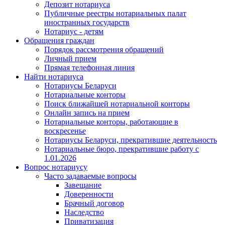
Депозит нотариуса
Публичные реестры нотариальных палат
иностранных государств
Нотариус - детям
Обращения граждан
Порядок рассмотрения обращений
Личный прием
Прямая телефонная линия
Найти нотариуса
Нотариусы Беларуси
Нотариальные конторы
Поиск ближайшей нотариальной конторы
Онлайн запись на прием
Нотариальные конторы, работающие в
воскресенье
Нотариусы Беларуси, прекратившие деятельность
Нотариальные бюро, прекратившие работу с
1.01.2026
Вопрос нотариусу
Часто задаваемые вопросы
Завещание
Доверенности
Брачный договор
Наследство
Приватизация