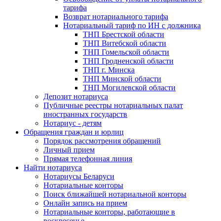
тарифа
Возврат нотариального тарифа
Нотариальный тариф по ИН с должника
ТНП Брестской области
ТНП Витебской области
ТНП Гомельской области
ТНП Гродненской области
ТНП г. Минска
ТНП Минской области
ТНП Могилевской области
Депозит нотариуса
Публичные реестры нотариальных палат
иностранных государств
Нотариус - детям
Обращения граждан и юрлиц
Порядок рассмотрения обращений
Личный прием
Прямая телефонная линия
Найти нотариуса
Нотариусы Беларуси
Нотариальные конторы
Поиск ближайшей нотариальной конторы
Онлайн запись на прием
Нотариальные конторы, работающие в
воскресенье