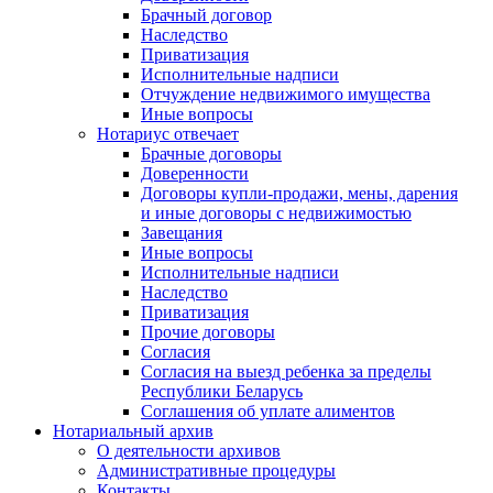
Брачный договор
Наследство
Приватизация
Исполнительные надписи
Отчуждение недвижимого имущества
Иные вопросы
Нотариус отвечает
Брачные договоры
Доверенности
Договоры купли-продажи, мены, дарения
и иные договоры с недвижимостью
Завещания
Иные вопросы
Исполнительные надписи
Наследство
Приватизация
Прочие договоры
Согласия
Согласия на выезд ребенка за пределы
Республики Беларусь
Соглашения об уплате алиментов
Нотариальный архив
О деятельности архивов
Административные процедуры
Контакты