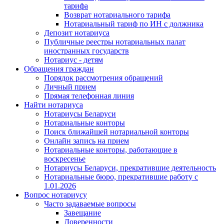
тарифа
Возврат нотариального тарифа
Нотариальный тариф по ИН с должника
Депозит нотариуса
Публичные реестры нотариальных палат
иностранных государств
Нотариус - детям
Обращения граждан
Порядок рассмотрения обращений
Личный прием
Прямая телефонная линия
Найти нотариуса
Нотариусы Беларуси
Нотариальные конторы
Поиск ближайшей нотариальной конторы
Онлайн запись на прием
Нотариальные конторы, работающие в
воскресенье
Нотариусы Беларуси, прекратившие деятельность
Нотариальные бюро, прекратившие работу с
1.01.2026
Вопрос нотариусу
Часто задаваемые вопросы
Завещание
Доверенности