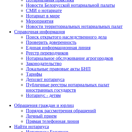
Новости Белорусской нотариальной палаты
СМИ о нотариате
Нотариат в мире
Мероприятия
Новости территориальных нотариальных палат
Справочная информация
Поиск открытого наследственного дела
Проверить доверенность
Единая информационная линия
Реестр переводчиков
Нотариальное обслуживание агрогородков
Законодательство
Локальные правовые акты БНП
Тарифы
Депозит нотариуса
Публичные реестры нотариальных палат
иностранных государств
Нотариус - детям
Обращения граждан и юрлиц
Порядок рассмотрения обращений
Личный прием
Прямая телефонная линия
Найти нотариуса
Нотариусы Беларуси