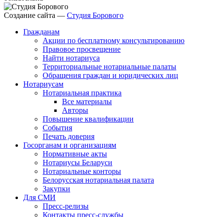
Создание сайта —
Студия Борового
Гражданам
Акции по бесплатному консультированию
Правовое просвещение
Найти нотариуса
Территориальные нотариальные палаты
Обращения граждан и юридических лиц
Нотариусам
Нотариальная практика
Все материалы
Авторы
Повышение квалификации
События
Печать доверия
Госорганам и организациям
Нормативные акты
Нотариусы Беларуси
Нотариальные конторы
Белорусская нотариальная палата
Закупки
Для СМИ
Пресс-релизы
Контакты пресс-службы