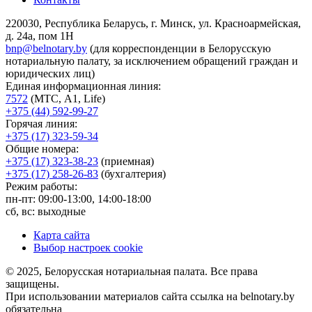
220030, Республика Беларусь, г. Минск, ул. Красноармейская,
д. 24а, пом 1Н
bnp@belnotary.by
(для корреспонденции в Белорусскую
нотариальную палату, за исключением обращений граждан и
юридических лиц)
Единая информационная линия:
7572
(МТС, A1, Life)
+375 (44) 592-99-27
Горячая линия:
+375 (17) 323-59-34
Общие номера:
+375 (17) 323-38-23
(приемная)
+375 (17) 258-26-83
(бухгалтерия)
Режим работы:
пн-пт: 09:00-13:00, 14:00-18:00
сб, вс: выходные
Карта сайта
Выбор настроек cookie
© 2025, Белорусская нотариальная палата. Все права
защищены.
При использовании материалов сайта ссылка на belnotary.by
обязательна