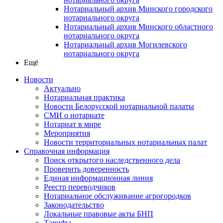
Нотариальный архив Минского городского
нотариального округа
Нотариальный архив Минского областного
нотариального округа
Нотариальный архив Могилевского
нотариального округа
Ещё
Новости
Актуально
Нотариальная практика
Новости Белорусской нотариальной палаты
СМИ о нотариате
Нотариат в мире
Мероприятия
Новости территориальных нотариальных палат
Справочная информация
Поиск открытого наследственного дела
Проверить доверенность
Единая информационная линия
Реестр переводчиков
Нотариальное обслуживание агрогородков
Законодательство
Локальные правовые акты БНП
Тарифы