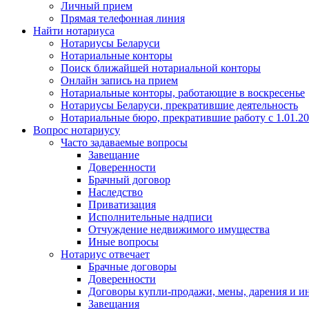
Личный прием
Прямая телефонная линия
Найти нотариуса
Нотариусы Беларуси
Нотариальные конторы
Поиск ближайшей нотариальной конторы
Онлайн запись на прием
Нотариальные конторы, работающие в воскресенье
Нотариусы Беларуси, прекратившие деятельность
Нотариальные бюро, прекратившие работу с 1.01.2
Вопрос нотариусу
Часто задаваемые вопросы
Завещание
Доверенности
Брачный договор
Наследство
Приватизация
Исполнительные надписи
Отчуждение недвижимого имущества
Иные вопросы
Нотариус отвечает
Брачные договоры
Доверенности
Договоры купли-продажи, мены, дарения и и
Завещания