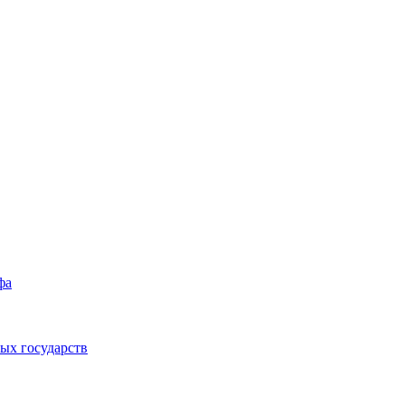
фа
ых государств