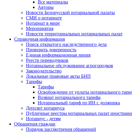
Все материалы
Авторы
Новости Белорусской нотариальной палаты
СМИ о нотариате
Нотариат в мире
Мероприятия
Новости территориальных нотариальных палат
Справочная информация
Поиск открытого наследственного дела
Проверить доверенность
Единая информационная линия
Реестр переводчиков
Нотариальное обслуживание агрогородков
Законодательство
Локальные правовые акты БНП
Тарифы
Тарифы
Освобождение от уплаты нотариального тари
Возврат нотариального тарифа
Нотариальный тариф по ИН с должника
Депозит нотариуса
Публичные реестры нотариальных палат иностранн
Нотариус - детям
Обращения граждан
Порядок рассмотрения обращений