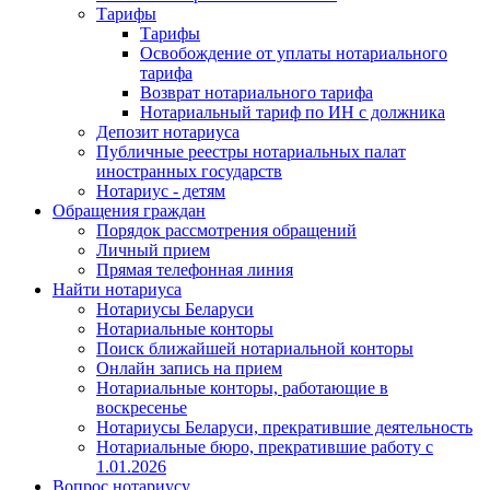
Тарифы
Тарифы
Освобождение от уплаты нотариального
тарифа
Возврат нотариального тарифа
Нотариальный тариф по ИН с должника
Депозит нотариуса
Публичные реестры нотариальных палат
иностранных государств
Нотариус - детям
Обращения граждан
Порядок рассмотрения обращений
Личный прием
Прямая телефонная линия
Найти нотариуса
Нотариусы Беларуси
Нотариальные конторы
Поиск ближайшей нотариальной конторы
Онлайн запись на прием
Нотариальные конторы, работающие в
воскресенье
Нотариусы Беларуси, прекратившие деятельность
Нотариальные бюро, прекратившие работу с
1.01.2026
Вопрос нотариусу