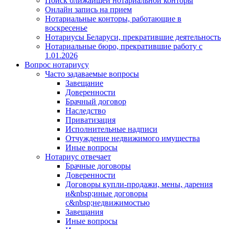
Поиск ближайшей нотариальной конторы
Онлайн запись на прием
Нотариальные конторы, работающие в
воскресенье
Нотариусы Беларуси, прекратившие деятельность
Нотариальные бюро, прекратившие работу с
1.01.2026
Вопрос нотариусу
Часто задаваемые вопросы
Завещание
Доверенности
Брачный договор
Наследство
Приватизация
Исполнительные надписи
Отчуждение недвижимого имущества
Иные вопросы
Нотариус отвечает
Брачные договоры
Доверенности
Договоры купли-продажи, мены, дарения
и&nbsp;иные договоры
с&nbsp;недвижимостью
Завещания
Иные вопросы