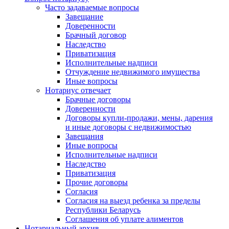
Часто задаваемые вопросы
Завещание
Доверенности
Брачный договор
Наследство
Приватизация
Исполнительные надписи
Отчуждение недвижимого имущества
Иные вопросы
Нотариус отвечает
Брачные договоры
Доверенности
Договоры купли-продажи, мены, дарения
и иные договоры с недвижимостью
Завещания
Иные вопросы
Исполнительные надписи
Наследство
Приватизация
Прочие договоры
Согласия
Согласия на выезд ребенка за пределы
Республики Беларусь
Соглашения об уплате алиментов
Нотариальный архив