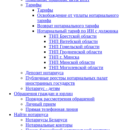
Тарифы
Тарифы
Освобождение от уплаты нотариального
тарифа
Возврат нотариального тарифа
Нотариальный тариф по ИН с должника
ТНП Брестской области
ТНП Витебской области
ТНП Гомельской области
ТНП Гродненской области
ТНП г. Минска
ТНП Минской области
ТНП Могилевской области
Депозит нотариуса
Публичные реестры нотариальных палат
иностранных государств
Нотариус - детям
Обращения граждан и юрлиц
Порядок рассмотрения обращений
Личный прием
Прямая телефонная линия
Найти нотариуса
Нотариусы Беларуси
Нотариальные конторы