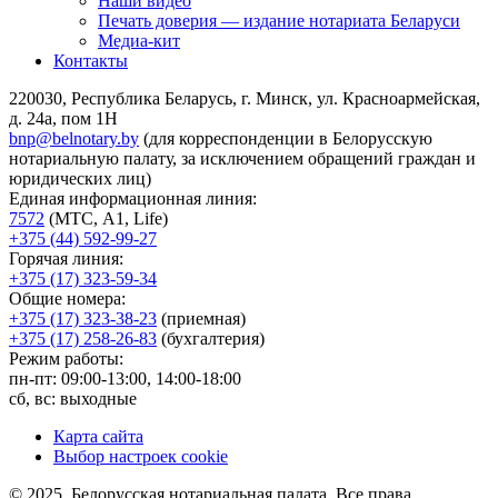
Наши видео
Печать доверия — издание нотариата Беларуси
Медиа-кит
Контакты
220030, Республика Беларусь, г. Минск, ул. Красноармейская,
д. 24а, пом 1Н
bnp@belnotary.by
(для корреспонденции в Белорусскую
нотариальную палату, за исключением обращений граждан и
юридических лиц)
Единая информационная линия:
7572
(МТС, A1, Life)
+375 (44) 592-99-27
Горячая линия:
+375 (17) 323-59-34
Общие номера:
+375 (17) 323-38-23
(приемная)
+375 (17) 258-26-83
(бухгалтерия)
Режим работы:
пн-пт: 09:00-13:00, 14:00-18:00
сб, вс: выходные
Карта сайта
Выбор настроек cookie
© 2025, Белорусская нотариальная палата. Все права