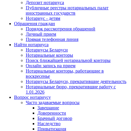
Депозит нотариуса
Публичные реестры нотариальных палат
иностранных государств
Нотариус - детям
Обращения граждан
Порядок рассмотрения обращений
Личный прием
Прямая телефонная линия
Найти нотариуса
Нотариусы Беларуси
Нотариальные конторы
Поиск ближайшей нотариальной конторы
Онлайн запись на прием
Нотариальные конторы, работающие в
воскресенье
Нотариусы Беларуси, прекратившие деятельность
Нотариальные бюро, прекратившие работу с
1.01.2026
Вопрос нотариусу
Часто задаваемые вопросы
Завещание
Доверенности
Брачный договор
Наследство
Приватизация