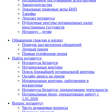
Нотариальное обслуживание агрогородков
Законодательство
Локальные правовые акты БНП
Тарифы
Депозит нотариуса
Публичные реестры нотариальных палат
иностранных государств
Нотариус - детям
Обращения граждан и юрлиц
Порядок рассмотрения обращений
Личный прием
Прямая телефонная линия
Найти нотариуса
Нотариусы Беларуси
Нотариальные конторы
Поиск ближайшей нотариальной конторы
Онлайн запись на прием
Нотариальные конторы, работающие в
воскресенье
Нотариусы Беларуси, прекратившие деятельность
Нотариальные бюро, прекратившие работу с
1.01.2026
Вопрос нотариусу
Часто задаваемые вопросы