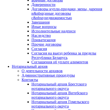
Брачные договоры
Доверенности
Договоры купли-продажи, мены, дарения
и&nbsp;иные договоры
с&nbsp;недвижимостью
Завещания
Иные вопросы
Исполнительные надписи
Наследство
Приватизация
Прочие договоры
Согласия
Согласия на выезд ребенка за пределы
Республики Беларусь
Соглашения об уплате алиментов
Нотариальный архив
О деятельности архивов
Административные процедуры
Контакты
Нотариальный архив Брестского
нотариального округа
Нотариальный архив Витебского
нотариального округа
Нотариальный архив Гомельского
нотариального округа