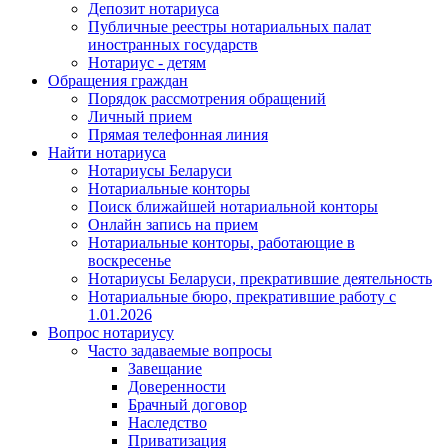
Депозит нотариуса
Публичные реестры нотариальных палат
иностранных государств
Нотариус - детям
Обращения граждан
Порядок рассмотрения обращений
Личный прием
Прямая телефонная линия
Найти нотариуса
Нотариусы Беларуси
Нотариальные конторы
Поиск ближайшей нотариальной конторы
Онлайн запись на прием
Нотариальные конторы, работающие в
воскресенье
Нотариусы Беларуси, прекратившие деятельность
Нотариальные бюро, прекратившие работу с
1.01.2026
Вопрос нотариусу
Часто задаваемые вопросы
Завещание
Доверенности
Брачный договор
Наследство
Приватизация