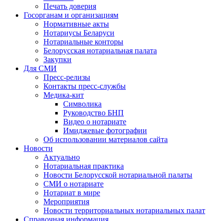
Печать доверия
Госорганам и организациям
Нормативные акты
Нотариусы Беларуси
Нотариальные конторы
Белорусская нотариальная палата
Закупки
Для СМИ
Пресс-релизы
Контакты пресс-службы
Медика-кит
Символика
Руководство БНП
Видео о нотариате
Имиджевые фотографии
Об использовании материалов сайта
Новости
Актуально
Нотариальная практика
Новости Белорусской нотариальной палаты
СМИ о нотариате
Нотариат в мире
Мероприятия
Новости территориальных нотариальных палат
Справочная информация