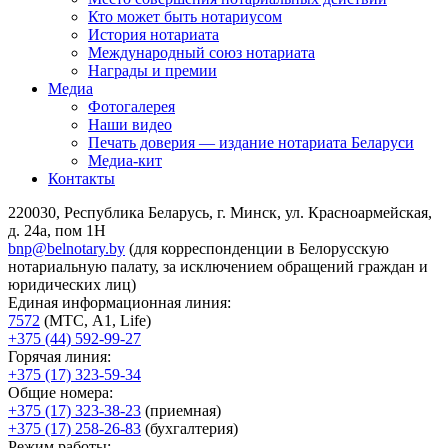
Кто может быть нотариусом
История нотариата
Международный союз нотариата
Награды и премии
Медиа
Фотогалерея
Наши видео
Печать доверия — издание нотариата Беларуси
Медиа-кит
Контакты
220030, Республика Беларусь, г. Минск, ул. Красноармейская,
д. 24а, пом 1Н
bnp@belnotary.by
(для корреспонденции в Белорусскую
нотариальную палату, за исключением обращений граждан и
юридических лиц)
Единая информационная линия:
7572
(МТС, A1, Life)
+375 (44) 592-99-27
Горячая линия:
+375 (17) 323-59-34
Общие номера:
+375 (17) 323-38-23
(приемная)
+375 (17) 258-26-83
(бухгалтерия)
Режим работы: