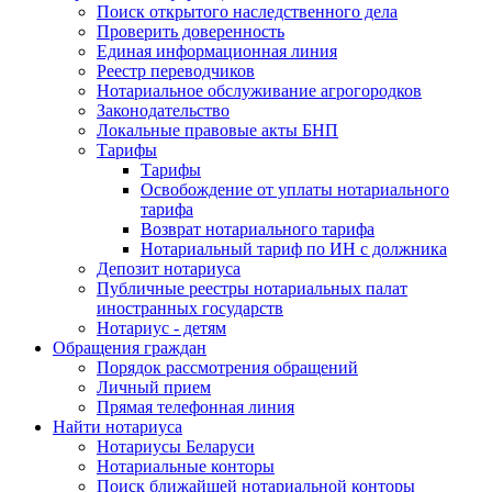
Поиск открытого наследственного дела
Проверить доверенность
Единая информационная линия
Реестр переводчиков
Нотариальное обслуживание агрогородков
Законодательство
Локальные правовые акты БНП
Тарифы
Тарифы
Освобождение от уплаты нотариального
тарифа
Возврат нотариального тарифа
Нотариальный тариф по ИН с должника
Депозит нотариуса
Публичные реестры нотариальных палат
иностранных государств
Нотариус - детям
Обращения граждан
Порядок рассмотрения обращений
Личный прием
Прямая телефонная линия
Найти нотариуса
Нотариусы Беларуси
Нотариальные конторы
Поиск ближайшей нотариальной конторы