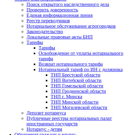
Поиск открытого наследственного дела
Проверить доверенность
Единая информационная линия
Реестр переводчиков
Нотариальное обслуживание агрогородков
Законодательство
Локальные правовые акты БНП
Тарифы
Тарифы
Освобождение от уплаты нотариального
тарифа
Возврат нотариального тарифа
Нотариальный тариф по ИН с должника
ТНП Брестской области
ТНП Витебской области
ТНП Гомельской области
ТНП Гродненской области
ТНП г. Минска
ТНП Минской области
ТНП Могилевской области
Депозит нотариуса
Публичные реестры нотариальных палат
иностранных государств
Нотариус - детям
Обращения граждан и юрлиц