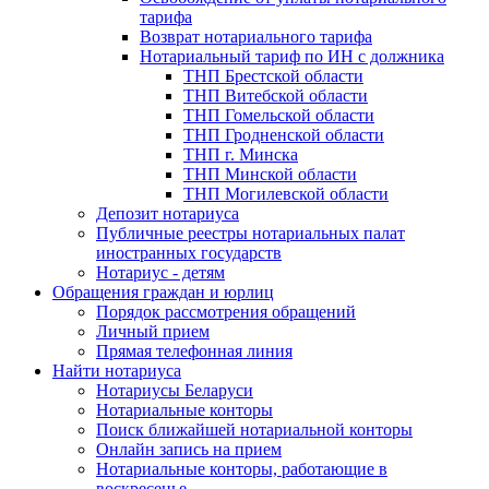
тарифа
Возврат нотариального тарифа
Нотариальный тариф по ИН с должника
ТНП Брестской области
ТНП Витебской области
ТНП Гомельской области
ТНП Гродненской области
ТНП г. Минска
ТНП Минской области
ТНП Могилевской области
Депозит нотариуса
Публичные реестры нотариальных палат
иностранных государств
Нотариус - детям
Обращения граждан и юрлиц
Порядок рассмотрения обращений
Личный прием
Прямая телефонная линия
Найти нотариуса
Нотариусы Беларуси
Нотариальные конторы
Поиск ближайшей нотариальной конторы
Онлайн запись на прием
Нотариальные конторы, работающие в
воскресенье