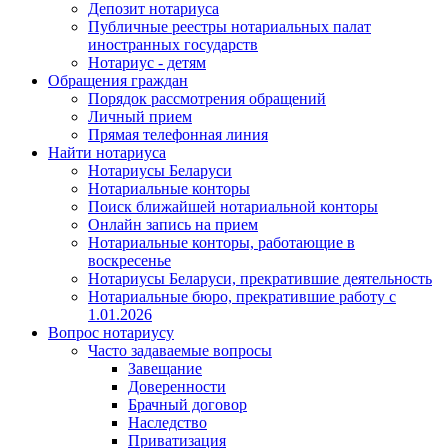
Депозит нотариуса
Публичные реестры нотариальных палат
иностранных государств
Нотариус - детям
Обращения граждан
Порядок рассмотрения обращений
Личный прием
Прямая телефонная линия
Найти нотариуса
Нотариусы Беларуси
Нотариальные конторы
Поиск ближайшей нотариальной конторы
Онлайн запись на прием
Нотариальные конторы, работающие в
воскресенье
Нотариусы Беларуси, прекратившие деятельность
Нотариальные бюро, прекратившие работу с
1.01.2026
Вопрос нотариусу
Часто задаваемые вопросы
Завещание
Доверенности
Брачный договор
Наследство
Приватизация