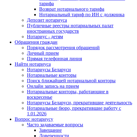
тарифа
Возврат нотариального тарифа
Нотариальный тариф по ИН с должника
Депозит нотариуса
Публичные реестры нотариальных палат
иностранных государств
Нотариус - детям
Обращения граждан
Порядок рассмотрения обращений
Личный прием
Прямая телефонная линия
Найти нотариуса
Нотариусы Беларуси
Нотариальные конторы
Поиск ближайшей нотариальной конторы
Онлайн запись на прием
Нотариальные конторы, работающие в
воскресенье
Нотариусы Беларуси, прекратившие деятельность
Нотариальные бюро, прекратившие работу с
1.01.2026
Вопрос нотариусу
Часто задаваемые вопросы
Завещание
Доверенности