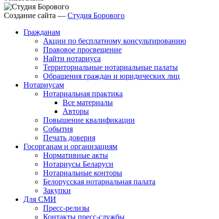
Создание сайта —
Студия Борового
Гражданам
Акции по бесплатному консультированию
Правовое просвещение
Найти нотариуса
Территориальные нотариальные палаты
Обращения граждан и юридических лиц
Нотариусам
Нотариальная практика
Все материалы
Авторы
Повышение квалификации
События
Печать доверия
Госорганам и организациям
Нормативные акты
Нотариусы Беларуси
Нотариальные конторы
Белорусская нотариальная палата
Закупки
Для СМИ
Пресс-релизы
Контакты пресс-службы