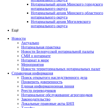
Нотариальный архив Минского городского
нотариального округа
Нотариальный архив Минского областного
нотариального округа
Нотариальный архив Могилевского
нотариального округа
Ещё
Новости
Актуально
Нотариальная практика
Новости Белорусской нотариальной палаты
СМИ о нотариате
Нотариат в мире
Мероприятия
Новости территориальных нотариальных палат
Справочная информация
Поиск открытого наследственного дела
Проверить доверенность
Единая информационная линия
Реестр переводчиков
Нотариальное обслуживание агрогородков
Законодательство
Локальные правовые акты БНП
Тарифы