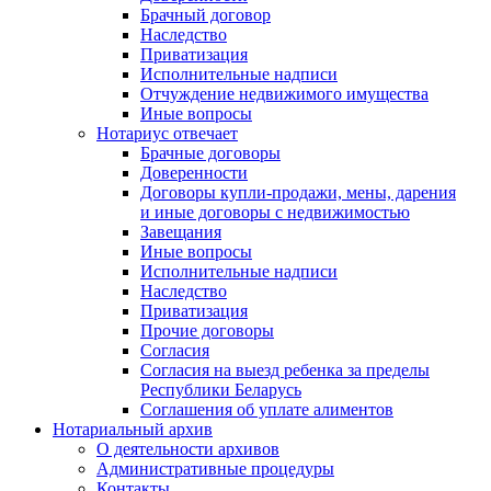
Брачный договор
Наследство
Приватизация
Исполнительные надписи
Отчуждение недвижимого имущества
Иные вопросы
Нотариус отвечает
Брачные договоры
Доверенности
Договоры купли-продажи, мены, дарения
и иные договоры с недвижимостью
Завещания
Иные вопросы
Исполнительные надписи
Наследство
Приватизация
Прочие договоры
Согласия
Согласия на выезд ребенка за пределы
Республики Беларусь
Соглашения об уплате алиментов
Нотариальный архив
О деятельности архивов
Административные процедуры
Контакты