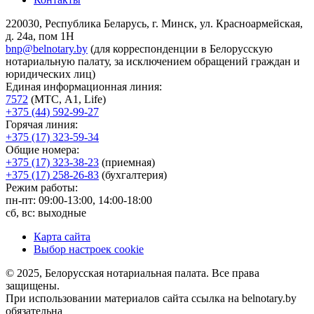
220030, Республика Беларусь, г. Минск, ул. Красноармейская,
д. 24а, пом 1Н
bnp@belnotary.by
(для корреспонденции в Белорусскую
нотариальную палату, за исключением обращений граждан и
юридических лиц)
Единая информационная линия:
7572
(МТС, A1, Life)
+375 (44) 592-99-27
Горячая линия:
+375 (17) 323-59-34
Общие номера:
+375 (17) 323-38-23
(приемная)
+375 (17) 258-26-83
(бухгалтерия)
Режим работы:
пн-пт: 09:00-13:00, 14:00-18:00
сб, вс: выходные
Карта сайта
Выбор настроек cookie
© 2025, Белорусская нотариальная палата. Все права
защищены.
При использовании материалов сайта ссылка на belnotary.by
обязательна