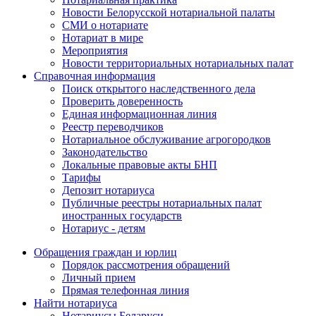
Новости Белорусской нотариальной палаты
СМИ о нотариате
Нотариат в мире
Мероприятия
Новости территориальных нотариальных палат
Справочная информация
Поиск открытого наследственного дела
Проверить доверенность
Единая информационная линия
Реестр переводчиков
Нотариальное обслуживание агрогородков
Законодательство
Локальные правовые акты БНП
Тарифы
Депозит нотариуса
Публичные реестры нотариальных палат
иностранных государств
Нотариус - детям
Обращения граждан и юрлиц
Порядок рассмотрения обращений
Личный прием
Прямая телефонная линия
Найти нотариуса
Нотариусы Беларуси