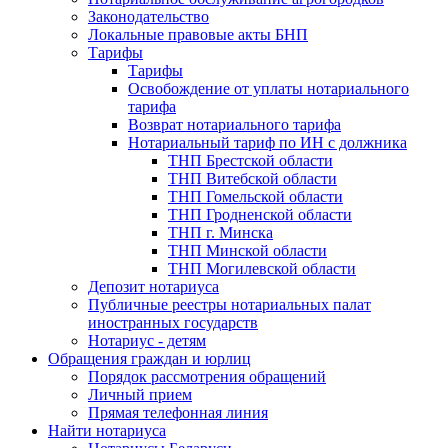
Законодательство
Локальные правовые акты БНП
Тарифы
Тарифы
Освобождение от уплаты нотариального
тарифа
Возврат нотариального тарифа
Нотариальный тариф по ИН с должника
ТНП Брестской области
ТНП Витебской области
ТНП Гомельской области
ТНП Гродненской области
ТНП г. Минска
ТНП Минской области
ТНП Могилевской области
Депозит нотариуса
Публичные реестры нотариальных палат
иностранных государств
Нотариус - детям
Обращения граждан и юрлиц
Порядок рассмотрения обращений
Личный прием
Прямая телефонная линия
Найти нотариуса