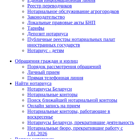
Единая информационная линия
Реестр переводчиков
Нотариальное обслуживание агрогородков
Законодательство
Локальные правовые акты БНП
Тарифы
Депозит нотариуса
Публичные реестры нотариальных палат
иностранных государств
Нотариус - детям
Обращения граждан и юрлиц
Порядок рассмотрения обращений
Личный прием
Прямая телефонная линия
Найти нотариуса
Нотариусы Беларуси
Нотариальные конторы
Поиск ближайшей нотариальной конторы
Онлайн запись на прием
Нотариальные конторы, работающие в
воскресенье
Нотариусы Беларуси, прекратившие деятельность
Нотариальные бюро, прекратившие работу с
1.01.2026