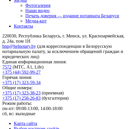
Медиа
Фотогалерея
Наши видео
Печать доверия — издание нотариата Беларуси
Медиа-кит
Контакты
220030, Республика Беларусь, г. Минск, ул. Красноармейская,
д. 24а, пом 1Н
bnp@belnotary.by
(для корреспонденции в Белорусскую
нотариальную палату, за исключением обращений граждан и
юридических лиц)
Единая информационная линия:
7572
(МТС, A1, Life)
+375 (44) 592-99-27
Горячая линия:
+375 (17) 323-59-34
Общие номера:
+375 (17) 323-38-23
(приемная)
+375 (17) 258-26-83
(бухгалтерия)
Режим работы:
пн-пт: 09:00-13:00, 14:00-18:00
сб, вс: выходные
Карта сайта
Выбор настроек cookie