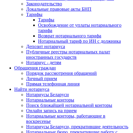
Законодательство
Локальные правовые акты БНП
Тарифы
Тарифы
Освобождение от уплаты нотариального
тарифа
Возврат нотариального тарифа
Нотариальный тариф по ИН с должника
Депозит нотариуса
Публичные реестры нотариальных палат
иностранных государств
Нотариус - детям
Обращения граждан
Порядок рассмотрения обращений
Личный прием
Прямая телефонная линия
Найти нотариуса
Нотариусы Беларуси
Нотариальные конторы
Поиск ближайшей нотариальной конторы
Онлайн запись на прием
Нотариальные конторы, работающие в
воскресенье
Нотариусы Беларуси, прекратившие деятельность
Нотариальные бюро, прекратившие работу с