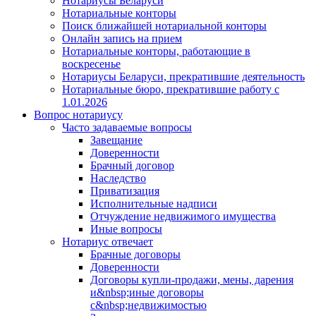
Нотариусы Беларуси
Нотариальные конторы
Поиск ближайшей нотариальной конторы
Онлайн запись на прием
Нотариальные конторы, работающие в
воскресенье
Нотариусы Беларуси, прекратившие деятельность
Нотариальные бюро, прекратившие работу с
1.01.2026
Вопрос нотариусу
Часто задаваемые вопросы
Завещание
Доверенности
Брачный договор
Наследство
Приватизация
Исполнительные надписи
Отчуждение недвижимого имущества
Иные вопросы
Нотариус отвечает
Брачные договоры
Доверенности
Договоры купли-продажи, мены, дарения
и&nbsp;иные договоры
с&nbsp;недвижимостью