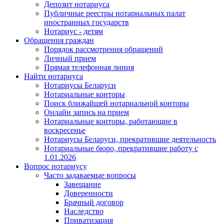
Депозит нотариуса
Публичные реестры нотариальных палат
иностранных государств
Нотариус - детям
Обращения граждан
Порядок рассмотрения обращений
Личный прием
Прямая телефонная линия
Найти нотариуса
Нотариусы Беларуси
Нотариальные конторы
Поиск ближайшей нотариальной конторы
Онлайн запись на прием
Нотариальные конторы, работающие в
воскресенье
Нотариусы Беларуси, прекратившие деятельность
Нотариальные бюро, прекратившие работу с
1.01.2026
Вопрос нотариусу
Часто задаваемые вопросы
Завещание
Доверенности
Брачный договор
Наследство
Приватизация