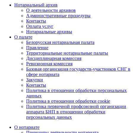
Нотариальный архив
О деятельности архивов
Административные процедуры
Контакты
Оплата услуг
Нотариальные архивы
О палате
Белорусская нотариальная палата
Правление
Территориальные нотариальные палаты
Дисциплинарная комиссия
Ревизионная комиссия
Базовая организация государств-участников СНГ в
сфере нотариата
Закупки
Контакты
Политика в отношении обработки персональных
данных
Политика в отношении обработки cookie
Политика первичной профсоюзной организации
аппарата БНП в отношении обработки
персональных данных
О нотариате
Принципы деятельности нотариата