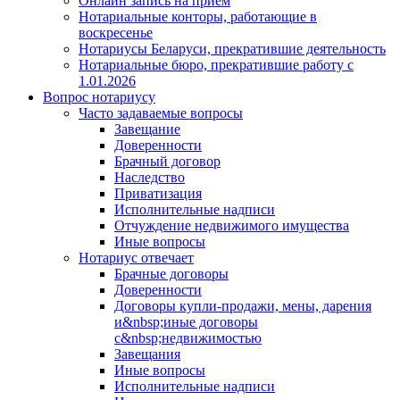
Онлайн запись на прием
Нотариальные конторы, работающие в
воскресенье
Нотариусы Беларуси, прекратившие деятельность
Нотариальные бюро, прекратившие работу с
1.01.2026
Вопрос нотариусу
Часто задаваемые вопросы
Завещание
Доверенности
Брачный договор
Наследство
Приватизация
Исполнительные надписи
Отчуждение недвижимого имущества
Иные вопросы
Нотариус отвечает
Брачные договоры
Доверенности
Договоры купли-продажи, мены, дарения
и&nbsp;иные договоры
с&nbsp;недвижимостью
Завещания
Иные вопросы
Исполнительные надписи