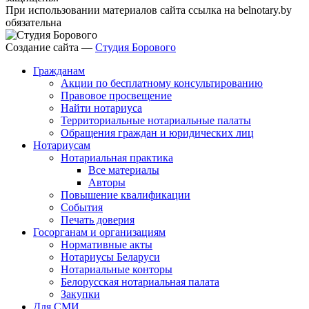
При использовании материалов сайта ссылка на belnotary.by
обязательна
Создание сайта —
Студия Борового
Гражданам
Акции по бесплатному консультированию
Правовое просвещение
Найти нотариуса
Территориальные нотариальные палаты
Обращения граждан и юридических лиц
Нотариусам
Нотариальная практика
Все материалы
Авторы
Повышение квалификации
События
Печать доверия
Госорганам и организациям
Нормативные акты
Нотариусы Беларуси
Нотариальные конторы
Белорусская нотариальная палата
Закупки
Для СМИ