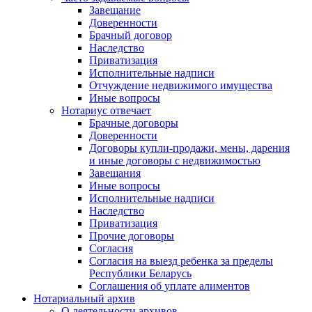
Завещание
Доверенности
Брачный договор
Наследство
Приватизация
Исполнительные надписи
Отчуждение недвижимого имущества
Иные вопросы
Нотариус отвечает
Брачные договоры
Доверенности
Договоры купли-продажи, мены, дарения
и иные договоры с недвижимостью
Завещания
Иные вопросы
Исполнительные надписи
Наследство
Приватизация
Прочие договоры
Согласия
Согласия на выезд ребенка за пределы
Республики Беларусь
Соглашения об уплате алиментов
Нотариальный архив
О деятельности архивов