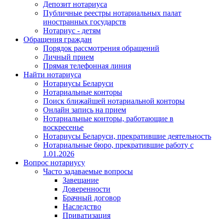
Депозит нотариуса
Публичные реестры нотариальных палат
иностранных государств
Нотариус - детям
Обращения граждан
Порядок рассмотрения обращений
Личный прием
Прямая телефонная линия
Найти нотариуса
Нотариусы Беларуси
Нотариальные конторы
Поиск ближайшей нотариальной конторы
Онлайн запись на прием
Нотариальные конторы, работающие в
воскресенье
Нотариусы Беларуси, прекратившие деятельность
Нотариальные бюро, прекратившие работу с
1.01.2026
Вопрос нотариусу
Часто задаваемые вопросы
Завещание
Доверенности
Брачный договор
Наследство
Приватизация