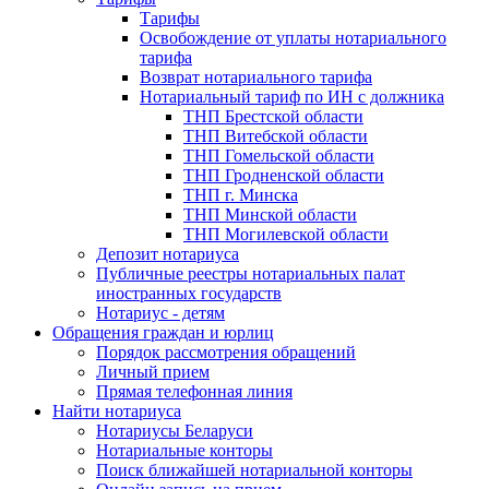
Тарифы
Освобождение от уплаты нотариального
тарифа
Возврат нотариального тарифа
Нотариальный тариф по ИН с должника
ТНП Брестской области
ТНП Витебской области
ТНП Гомельской области
ТНП Гродненской области
ТНП г. Минска
ТНП Минской области
ТНП Могилевской области
Депозит нотариуса
Публичные реестры нотариальных палат
иностранных государств
Нотариус - детям
Обращения граждан и юрлиц
Порядок рассмотрения обращений
Личный прием
Прямая телефонная линия
Найти нотариуса
Нотариусы Беларуси
Нотариальные конторы
Поиск ближайшей нотариальной конторы