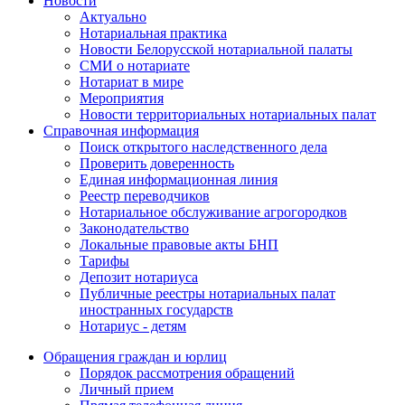
Новости
Актуально
Нотариальная практика
Новости Белорусской нотариальной палаты
СМИ о нотариате
Нотариат в мире
Мероприятия
Новости территориальных нотариальных палат
Справочная информация
Поиск открытого наследственного дела
Проверить доверенность
Единая информационная линия
Реестр переводчиков
Нотариальное обслуживание агрогородков
Законодательство
Локальные правовые акты БНП
Тарифы
Депозит нотариуса
Публичные реестры нотариальных палат
иностранных государств
Нотариус - детям
Обращения граждан и юрлиц
Порядок рассмотрения обращений
Личный прием