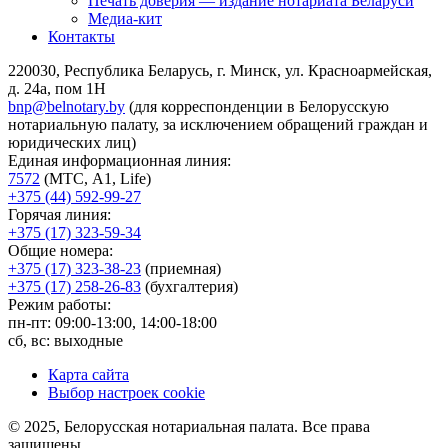
Печать доверия — издание нотариата Беларуси
Медиа-кит
Контакты
220030, Республика Беларусь, г. Минск, ул. Красноармейская,
д. 24а, пом 1Н
bnp@belnotary.by
(для корреспонденции в Белорусскую
нотариальную палату, за исключением обращений граждан и
юридических лиц)
Единая информационная линия:
7572
(МТС, A1, Life)
+375 (44) 592-99-27
Горячая линия:
+375 (17) 323-59-34
Общие номера:
+375 (17) 323-38-23
(приемная)
+375 (17) 258-26-83
(бухгалтерия)
Режим работы:
пн-пт: 09:00-13:00, 14:00-18:00
сб, вс: выходные
Карта сайта
Выбор настроек cookie
© 2025, Белорусская нотариальная палата. Все права
защищены.