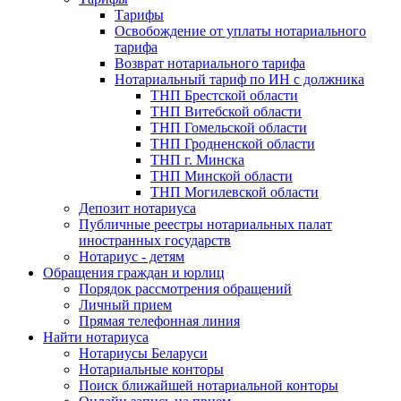
Тарифы
Освобождение от уплаты нотариального
тарифа
Возврат нотариального тарифа
Нотариальный тариф по ИН с должника
ТНП Брестской области
ТНП Витебской области
ТНП Гомельской области
ТНП Гродненской области
ТНП г. Минска
ТНП Минской области
ТНП Могилевской области
Депозит нотариуса
Публичные реестры нотариальных палат
иностранных государств
Нотариус - детям
Обращения граждан и юрлиц
Порядок рассмотрения обращений
Личный прием
Прямая телефонная линия
Найти нотариуса
Нотариусы Беларуси
Нотариальные конторы
Поиск ближайшей нотариальной конторы