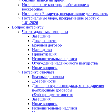
Онлайн запись на прием
Нотариальные конторы, работающие в
воскресенье
Нотариусы Беларуси, прекратившие деятельность
Нотариальные бюро, прекратившие работу с
1.01.2026
Вопрос нотариусу
Часто задаваемые вопросы
Завещание
Доверенности
Брачный договор
Наследство
Приватизация
Исполнительные надписи
Отчуждение недвижимого имущества
Иные вопросы
Нотариус отвечает
Брачные договоры
Доверенности
Договоры купли-продажи, мены, дарения
и&nbsp;иные договоры
с&nbsp;недвижимостью
Завещания
Иные вопросы
Исполнительные надписи