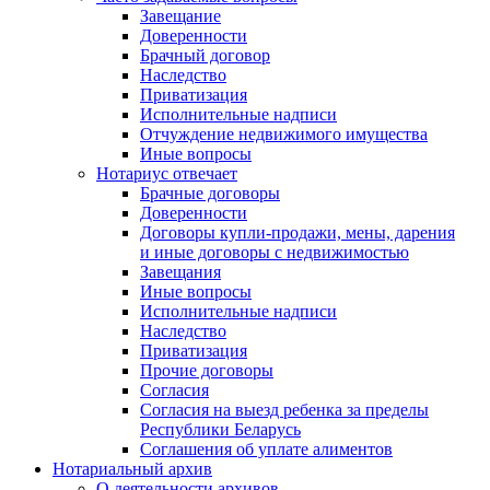
Завещание
Доверенности
Брачный договор
Наследство
Приватизация
Исполнительные надписи
Отчуждение недвижимого имущества
Иные вопросы
Нотариус отвечает
Брачные договоры
Доверенности
Договоры купли-продажи, мены, дарения
и иные договоры с недвижимостью
Завещания
Иные вопросы
Исполнительные надписи
Наследство
Приватизация
Прочие договоры
Согласия
Согласия на выезд ребенка за пределы
Республики Беларусь
Соглашения об уплате алиментов
Нотариальный архив
О деятельности архивов