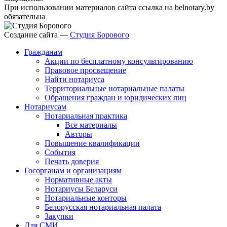
При использовании материалов сайта ссылка на belnotary.by
обязательна
Создание сайта —
Студия Борового
Гражданам
Акции по бесплатному консультированию
Правовое просвещение
Найти нотариуса
Территориальные нотариальные палаты
Обращения граждан и юридических лиц
Нотариусам
Нотариальная практика
Все материалы
Авторы
Повышение квалификации
События
Печать доверия
Госорганам и организациям
Нормативные акты
Нотариусы Беларуси
Нотариальные конторы
Белорусская нотариальная палата
Закупки
Для СМИ