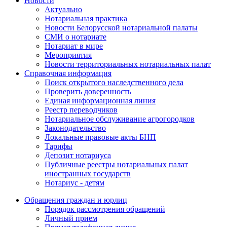
Новости
Актуально
Нотариальная практика
Новости Белорусской нотариальной палаты
СМИ о нотариате
Нотариат в мире
Мероприятия
Новости территориальных нотариальных палат
Справочная информация
Поиск открытого наследственного дела
Проверить доверенность
Единая информационная линия
Реестр переводчиков
Нотариальное обслуживание агрогородков
Законодательство
Локальные правовые акты БНП
Тарифы
Депозит нотариуса
Публичные реестры нотариальных палат
иностранных государств
Нотариус - детям
Обращения граждан и юрлиц
Порядок рассмотрения обращений
Личный прием