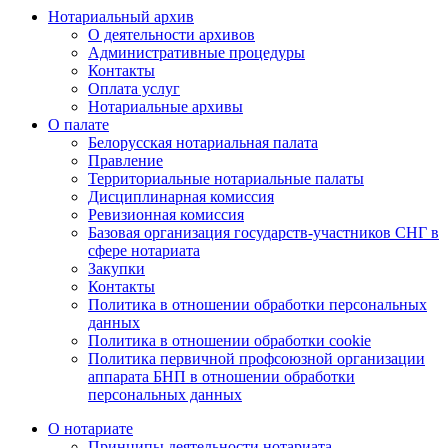
Нотариальный архив
О деятельности архивов
Административные процедуры
Контакты
Оплата услуг
Нотариальные архивы
О палате
Белорусская нотариальная палата
Правление
Территориальные нотариальные палаты
Дисциплинарная комиссия
Ревизионная комиссия
Базовая организация государств-участников СНГ в
сфере нотариата
Закупки
Контакты
Политика в отношении обработки персональных
данных
Политика в отношении обработки cookie
Политика первичной профсоюзной организации
аппарата БНП в отношении обработки
персональных данных
О нотариате
Принципы деятельности нотариата