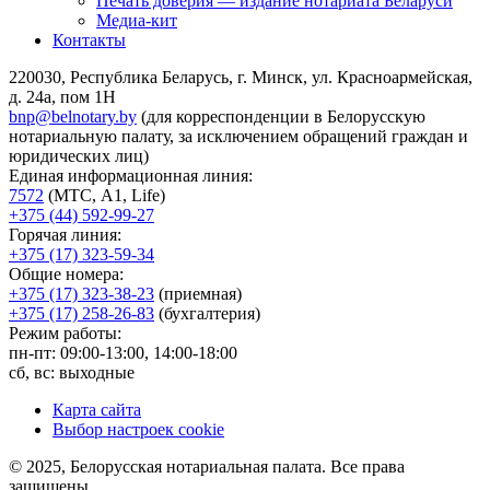
Печать доверия — издание нотариата Беларуси
Медиа-кит
Контакты
220030, Республика Беларусь, г. Минск, ул. Красноармейская,
д. 24а, пом 1Н
bnp@belnotary.by
(для корреспонденции в Белорусскую
нотариальную палату, за исключением обращений граждан и
юридических лиц)
Единая информационная линия:
7572
(МТС, A1, Life)
+375 (44) 592-99-27
Горячая линия:
+375 (17) 323-59-34
Общие номера:
+375 (17) 323-38-23
(приемная)
+375 (17) 258-26-83
(бухгалтерия)
Режим работы:
пн-пт: 09:00-13:00, 14:00-18:00
сб, вс: выходные
Карта сайта
Выбор настроек cookie
© 2025, Белорусская нотариальная палата. Все права
защищены.