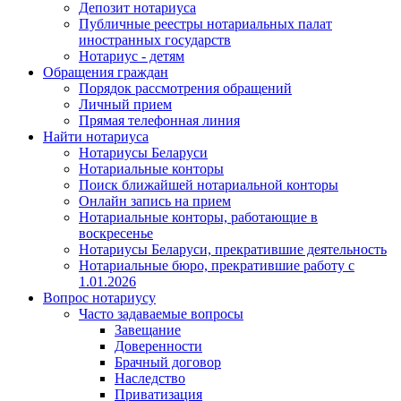
Депозит нотариуса
Публичные реестры нотариальных палат
иностранных государств
Нотариус - детям
Обращения граждан
Порядок рассмотрения обращений
Личный прием
Прямая телефонная линия
Найти нотариуса
Нотариусы Беларуси
Нотариальные конторы
Поиск ближайшей нотариальной конторы
Онлайн запись на прием
Нотариальные конторы, работающие в
воскресенье
Нотариусы Беларуси, прекратившие деятельность
Нотариальные бюро, прекратившие работу с
1.01.2026
Вопрос нотариусу
Часто задаваемые вопросы
Завещание
Доверенности
Брачный договор
Наследство
Приватизация