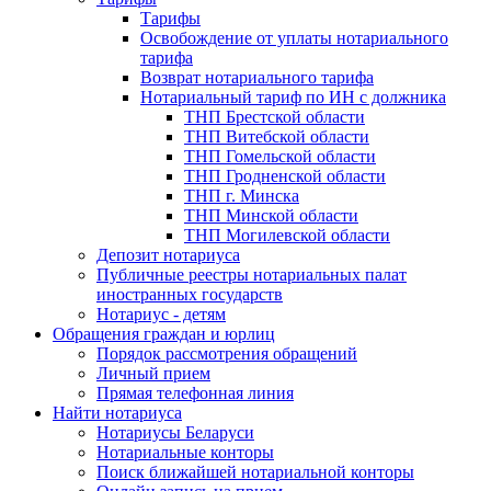
Тарифы
Освобождение от уплаты нотариального
тарифа
Возврат нотариального тарифа
Нотариальный тариф по ИН с должника
ТНП Брестской области
ТНП Витебской области
ТНП Гомельской области
ТНП Гродненской области
ТНП г. Минска
ТНП Минской области
ТНП Могилевской области
Депозит нотариуса
Публичные реестры нотариальных палат
иностранных государств
Нотариус - детям
Обращения граждан и юрлиц
Порядок рассмотрения обращений
Личный прием
Прямая телефонная линия
Найти нотариуса
Нотариусы Беларуси
Нотариальные конторы
Поиск ближайшей нотариальной конторы