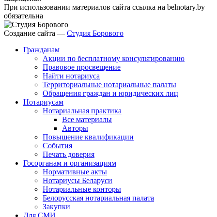
При использовании материалов сайта ссылка на belnotary.by
обязательна
Создание сайта —
Студия Борового
Гражданам
Акции по бесплатному консультированию
Правовое просвещение
Найти нотариуса
Территориальные нотариальные палаты
Обращения граждан и юридических лиц
Нотариусам
Нотариальная практика
Все материалы
Авторы
Повышение квалификации
События
Печать доверия
Госорганам и организациям
Нормативные акты
Нотариусы Беларуси
Нотариальные конторы
Белорусская нотариальная палата
Закупки
Для СМИ