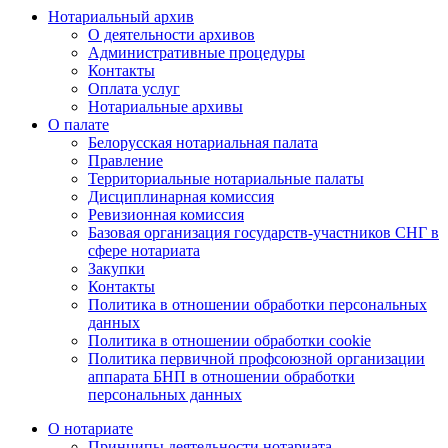
Нотариальный архив
О деятельности архивов
Административные процедуры
Контакты
Оплата услуг
Нотариальные архивы
О палате
Белорусская нотариальная палата
Правление
Территориальные нотариальные палаты
Дисциплинарная комиссия
Ревизионная комиссия
Базовая организация государств-участников СНГ в
сфере нотариата
Закупки
Контакты
Политика в отношении обработки персональных
данных
Политика в отношении обработки cookie
Политика первичной профсоюзной организации
аппарата БНП в отношении обработки
персональных данных
О нотариате
Принципы деятельности нотариата