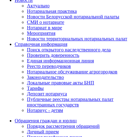
Новости
Актуально
Нотариальная практика
Новости Белорусской нотариальной палаты
СМИ о нотариате
Нотариат в мире
Мероприятия
Новости территориальных нотариальных палат
Справочная информация
Поиск открытого наследственного дела
Проверить доверенность
Единая информационная линия
Реестр переводчиков
Нотариальное обслуживание агрогородков
Законодательство
Локальные правовые акты БНП
Тарифы
Депозит нотариуса
Публичные реестры нотариальных палат
иностранных государств
Нотариус - детям
Обращения граждан и юрлиц
Порядок рассмотрения обращений
Личный прием