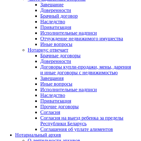
Завещание
Доверенности
Брачный договор
Наследство
Приватизация
Исполнительные надписи
Отчуждение недвижимого имущества
Иные вопросы
Нотариус отвечает
Брачные договоры
Доверенности
Договоры купли-продажи, мены, дарения
и иные договоры с недвижимостью
Завещания
Иные вопросы
Исполнительные надписи
Наследство
Приватизация
Прочие договоры
Согласия
Согласия на выезд ребенка за пределы
Республики Беларусь
Соглашения об уплате алиментов
Нотариальный архив
О деятельности архивов