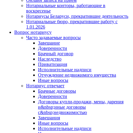
Онлайн запись на прием
Нотариальные конторы, работающие в
воскресенье
Нотариусы Беларуси, прекратившие деятельность
Нотариальные бюро, прекратившие работу с
1.01.2026
Вопрос нотариусу
Часто задаваемые вопросы
Завещание
Доверенности
Брачный договор
Наследство
Приватизация
Исполнительные надписи
Отчуждение недвижимого имущества
Иные вопросы
Нотариус отвечает
Брачные договоры
Доверенности
Договоры купли-продажи, мены, дарения
и&nbsp;иные договоры
с&nbsp;недвижимостью
Завещания
Иные вопросы
Исполнительные надписи