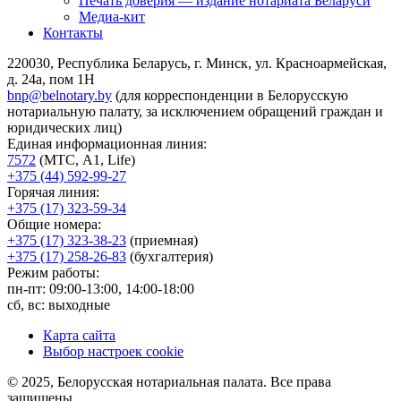
Печать доверия — издание нотариата Беларуси
Медиа-кит
Контакты
220030, Республика Беларусь, г. Минск, ул. Красноармейская,
д. 24а, пом 1Н
bnp@belnotary.by
(для корреспонденции в Белорусскую
нотариальную палату, за исключением обращений граждан и
юридических лиц)
Единая информационная линия:
7572
(МТС, A1, Life)
+375 (44) 592-99-27
Горячая линия:
+375 (17) 323-59-34
Общие номера:
+375 (17) 323-38-23
(приемная)
+375 (17) 258-26-83
(бухгалтерия)
Режим работы:
пн-пт: 09:00-13:00, 14:00-18:00
сб, вс: выходные
Карта сайта
Выбор настроек cookie
© 2025, Белорусская нотариальная палата. Все права
защищены.