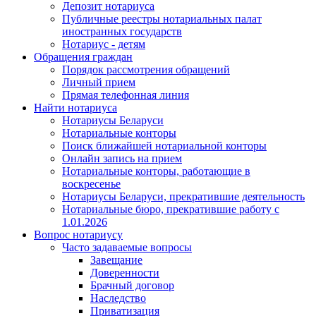
Депозит нотариуса
Публичные реестры нотариальных палат
иностранных государств
Нотариус - детям
Обращения граждан
Порядок рассмотрения обращений
Личный прием
Прямая телефонная линия
Найти нотариуса
Нотариусы Беларуси
Нотариальные конторы
Поиск ближайшей нотариальной конторы
Онлайн запись на прием
Нотариальные конторы, работающие в
воскресенье
Нотариусы Беларуси, прекратившие деятельность
Нотариальные бюро, прекратившие работу с
1.01.2026
Вопрос нотариусу
Часто задаваемые вопросы
Завещание
Доверенности
Брачный договор
Наследство
Приватизация