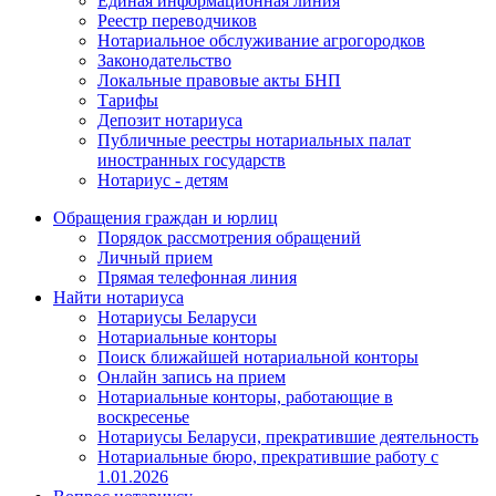
Единая информационная линия
Реестр переводчиков
Нотариальное обслуживание агрогородков
Законодательство
Локальные правовые акты БНП
Тарифы
Депозит нотариуса
Публичные реестры нотариальных палат
иностранных государств
Нотариус - детям
Обращения граждан и юрлиц
Порядок рассмотрения обращений
Личный прием
Прямая телефонная линия
Найти нотариуса
Нотариусы Беларуси
Нотариальные конторы
Поиск ближайшей нотариальной конторы
Онлайн запись на прием
Нотариальные конторы, работающие в
воскресенье
Нотариусы Беларуси, прекратившие деятельность
Нотариальные бюро, прекратившие работу с
1.01.2026