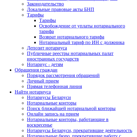
Законодательство
Локальные правовые акты БНП
Тарифы
Тарифы
Освобождение от уплаты нотариального
тарифа
Возврат нотариального тарифа
Нотариальный тариф по ИН с должника
Депозит нотариуса
Публичные реестры нотариальных палат
иностранных государств
Нотариус - детям
Обращения граждан
Порядок рассмотрения обращений
Личный прием
Прямая телефонная линия
Найти нотариуса
Нотариусы Беларуси
Нотариальные конторы
Поиск ближайшей нотариальной конторы
Онлайн запись на прием
Нотариальные конторы, работающие в
воскресенье
Нотариусы Беларуси, прекратившие деятельность
Нотариальные бюро, прекратившие работу с