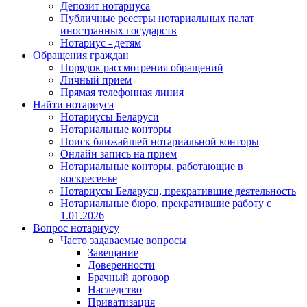
Депозит нотариуса
Публичные реестры нотариальных палат
иностранных государств
Нотариус - детям
Обращения граждан
Порядок рассмотрения обращений
Личный прием
Прямая телефонная линия
Найти нотариуса
Нотариусы Беларуси
Нотариальные конторы
Поиск ближайшей нотариальной конторы
Онлайн запись на прием
Нотариальные конторы, работающие в
воскресенье
Нотариусы Беларуси, прекратившие деятельность
Нотариальные бюро, прекратившие работу с
1.01.2026
Вопрос нотариусу
Часто задаваемые вопросы
Завещание
Доверенности
Брачный договор
Наследство
Приватизация