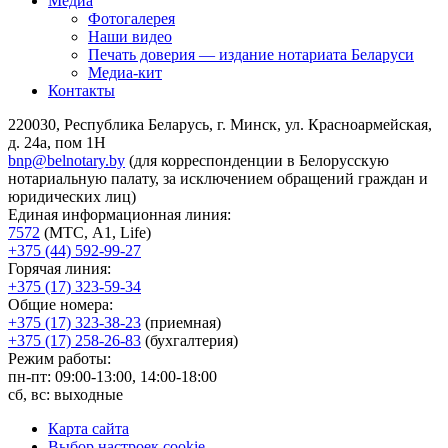
Медиа
Фотогалерея
Наши видео
Печать доверия — издание нотариата Беларуси
Медиа-кит
Контакты
220030, Республика Беларусь, г. Минск, ул. Красноармейская,
д. 24а, пом 1Н
bnp@belnotary.by
(для корреспонденции в Белорусскую
нотариальную палату, за исключением обращений граждан и
юридических лиц)
Единая информационная линия:
7572
(МТС, A1, Life)
+375 (44) 592-99-27
Горячая линия:
+375 (17) 323-59-34
Общие номера:
+375 (17) 323-38-23
(приемная)
+375 (17) 258-26-83
(бухгалтерия)
Режим работы:
пн-пт: 09:00-13:00, 14:00-18:00
сб, вс: выходные
Карта сайта
Выбор настроек cookie