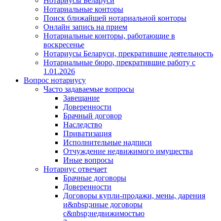
Нотариусы Беларуси
Нотариальные конторы
Поиск ближайшей нотариальной конторы
Онлайн запись на прием
Нотариальные конторы, работающие в
воскресенье
Нотариусы Беларуси, прекратившие деятельность
Нотариальные бюро, прекратившие работу с
1.01.2026
Вопрос нотариусу
Часто задаваемые вопросы
Завещание
Доверенности
Брачный договор
Наследство
Приватизация
Исполнительные надписи
Отчуждение недвижимого имущества
Иные вопросы
Нотариус отвечает
Брачные договоры
Доверенности
Договоры купли-продажи, мены, дарения
и&nbsp;иные договоры
с&nbsp;недвижимостью