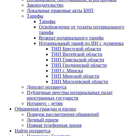
Законодательство
Локальные правовые акты БНП
Тарифы
Тарифы
Освобождение от уплаты нотариального
тарифа
Возврат нотариального тарифа
Нотариальный тариф по ИН с должника
ТНП Брестской области
ТНП Витебской области
ТНП Гомельской области
ТНП Гродненской области
ТНП г. Минска
ТНП Минской области
ТНП Могилевской области
Депозит нотариуса
Публичные реестры нотариальных палат
иностранных государств
Нотариус - детям
Обращения граждан и юрлиц
Порядок рассмотрения обращений
Личный прием
Прямая телефонная линия
Найти нотариуса