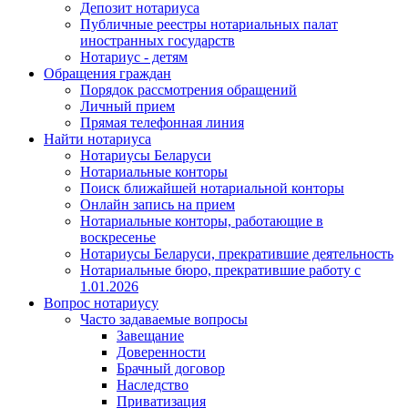
Депозит нотариуса
Публичные реестры нотариальных палат
иностранных государств
Нотариус - детям
Обращения граждан
Порядок рассмотрения обращений
Личный прием
Прямая телефонная линия
Найти нотариуса
Нотариусы Беларуси
Нотариальные конторы
Поиск ближайшей нотариальной конторы
Онлайн запись на прием
Нотариальные конторы, работающие в
воскресенье
Нотариусы Беларуси, прекратившие деятельность
Нотариальные бюро, прекратившие работу с
1.01.2026
Вопрос нотариусу
Часто задаваемые вопросы
Завещание
Доверенности
Брачный договор
Наследство
Приватизация