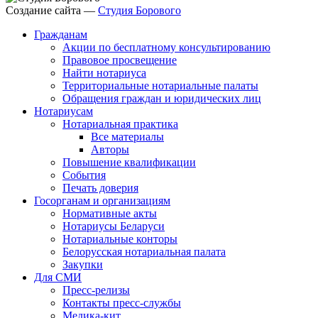
Создание сайта —
Студия Борового
Гражданам
Акции по бесплатному консультированию
Правовое просвещение
Найти нотариуса
Территориальные нотариальные палаты
Обращения граждан и юридических лиц
Нотариусам
Нотариальная практика
Все материалы
Авторы
Повышение квалификации
События
Печать доверия
Госорганам и организациям
Нормативные акты
Нотариусы Беларуси
Нотариальные конторы
Белорусская нотариальная палата
Закупки
Для СМИ
Пресс-релизы
Контакты пресс-службы
Медика-кит