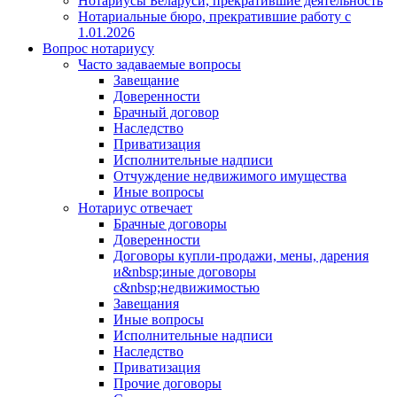
Нотариусы Беларуси, прекратившие деятельность
Нотариальные бюро, прекратившие работу с
1.01.2026
Вопрос нотариусу
Часто задаваемые вопросы
Завещание
Доверенности
Брачный договор
Наследство
Приватизация
Исполнительные надписи
Отчуждение недвижимого имущества
Иные вопросы
Нотариус отвечает
Брачные договоры
Доверенности
Договоры купли-продажи, мены, дарения
и&nbsp;иные договоры
с&nbsp;недвижимостью
Завещания
Иные вопросы
Исполнительные надписи
Наследство
Приватизация
Прочие договоры