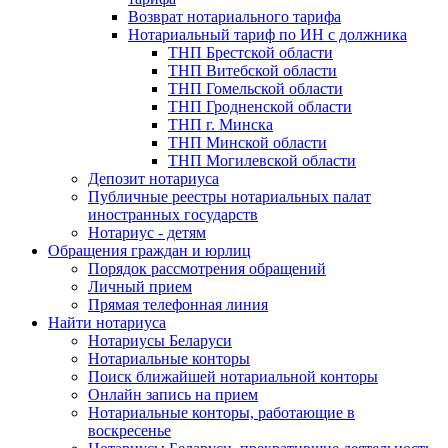
Возврат нотариального тарифа
Нотариальный тариф по ИН с должника
ТНП Брестской области
ТНП Витебской области
ТНП Гомельской области
ТНП Гродненской области
ТНП г. Минска
ТНП Минской области
ТНП Могилевской области
Депозит нотариуса
Публичные реестры нотариальных палат
иностранных государств
Нотариус - детям
Обращения граждан и юрлиц
Порядок рассмотрения обращений
Личный прием
Прямая телефонная линия
Найти нотариуса
Нотариусы Беларуси
Нотариальные конторы
Поиск ближайшей нотариальной конторы
Онлайн запись на прием
Нотариальные конторы, работающие в
воскресенье