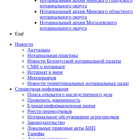
Нотариальный архив Минского городского
нотариального округа
Нотариальный архив Минского областного
нотариального округа
Нотариальный архив Могилевского
нотариального округа
Ещё
Новости
Актуально
Нотариальная практика
Новости Белорусской нотариальной палаты
СМИ о нотариате
Нотариат в мире
Мероприятия
Новости территориальных нотариальных палат
Справочная информация
Поиск открытого наследственного дела
Проверить доверенность
Единая информационная линия
Реестр переводчиков
Нотариальное обслуживание агрогородков
Законодательство
Локальные правовые акты БНП
Тарифы