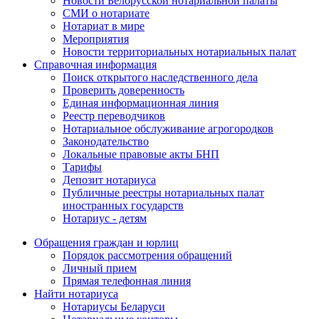
Новости Белорусской нотариальной палаты
СМИ о нотариате
Нотариат в мире
Мероприятия
Новости территориальных нотариальных палат
Справочная информация
Поиск открытого наследственного дела
Проверить доверенность
Единая информационная линия
Реестр переводчиков
Нотариальное обслуживание агрогородков
Законодательство
Локальные правовые акты БНП
Тарифы
Депозит нотариуса
Публичные реестры нотариальных палат
иностранных государств
Нотариус - детям
Обращения граждан и юрлиц
Порядок рассмотрения обращений
Личный прием
Прямая телефонная линия
Найти нотариуса
Нотариусы Беларуси