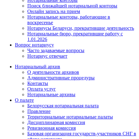
Нотариальные конторы
Поиск ближайшей нотариальной конторы
Онлайн запись на прием
Нотариальные конторы, работающие в
воскресенье
Нотариусы Беларуси, прекратившие деятельность
Нотариальные бюро, прекратившие работу с
1.01.2026
Вопрос нотариусу
Часто задаваемые вопросы
Нотариус отвечает
Нотариальный архив
О деятельности архивов
Административные процедуры
Контакты
Оплата услуг
Нотариальные архивы
О палате
Белорусская нотариальная палата
Правление
Территориальные нотариальные палаты
Дисциплинарная комиссия
Ревизионная комиссия
Базовая организация государств-участников СНГ в