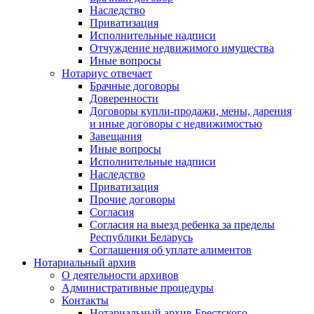
Наследство
Приватизация
Исполнительные надписи
Отчуждение недвижимого имущества
Иные вопросы
Нотариус отвечает
Брачные договоры
Доверенности
Договоры купли-продажи, мены, дарения
и иные договоры с недвижимостью
Завещания
Иные вопросы
Исполнительные надписи
Наследство
Приватизация
Прочие договоры
Согласия
Согласия на выезд ребенка за пределы
Республики Беларусь
Соглашения об уплате алиментов
Нотариальный архив
О деятельности архивов
Административные процедуры
Контакты
Нотариальный архив Брестского