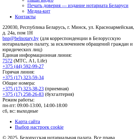
Печать доверия — издание нотариата Беларуси
Медиа-кит
Контакты
220030, Республика Беларусь, г. Минск, ул. Красноармейская,
д. 24а, пом 1Н
bnp@belnotary.by
(для корреспонденции в Белорусскую
нотариальную палату, за исключением обращений граждан и
юридических лиц)
Единая информационная линия:
7572
(МТС, A1, Life)
+375 (44) 592-99-27
Горячая линия:
+375 (17) 323-59-34
Общие номера:
+375 (17) 323-38-23
(приемная)
+375 (17) 258-26-83
(бухгалтерия)
Режим работы:
пн-пт: 09:00-13:00, 14:00-18:00
сб, вс: выходные
Карта сайта
Выбор настроек cookie
© 2025, Белорусская нотариальная палата. Все права