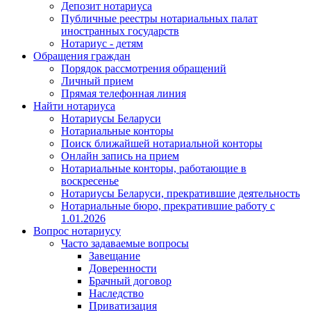
Депозит нотариуса
Публичные реестры нотариальных палат
иностранных государств
Нотариус - детям
Обращения граждан
Порядок рассмотрения обращений
Личный прием
Прямая телефонная линия
Найти нотариуса
Нотариусы Беларуси
Нотариальные конторы
Поиск ближайшей нотариальной конторы
Онлайн запись на прием
Нотариальные конторы, работающие в
воскресенье
Нотариусы Беларуси, прекратившие деятельность
Нотариальные бюро, прекратившие работу с
1.01.2026
Вопрос нотариусу
Часто задаваемые вопросы
Завещание
Доверенности
Брачный договор
Наследство
Приватизация