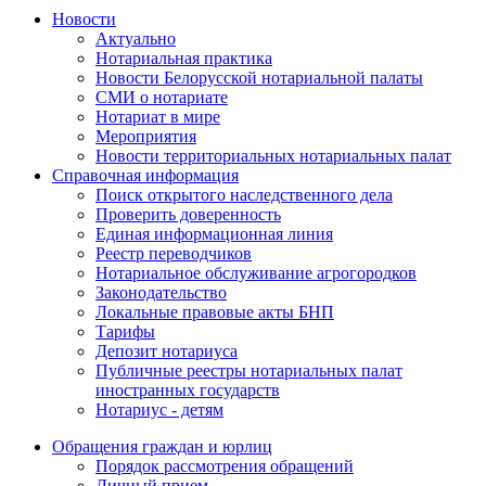
Новости
Актуально
Нотариальная практика
Новости Белорусской нотариальной палаты
СМИ о нотариате
Нотариат в мире
Мероприятия
Новости территориальных нотариальных палат
Справочная информация
Поиск открытого наследственного дела
Проверить доверенность
Единая информационная линия
Реестр переводчиков
Нотариальное обслуживание агрогородков
Законодательство
Локальные правовые акты БНП
Тарифы
Депозит нотариуса
Публичные реестры нотариальных палат
иностранных государств
Нотариус - детям
Обращения граждан и юрлиц
Порядок рассмотрения обращений
Личный прием