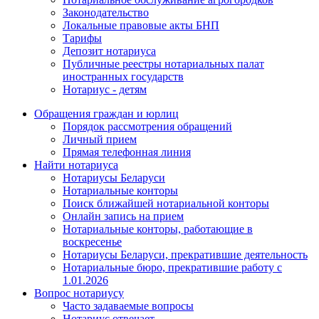
Законодательство
Локальные правовые акты БНП
Тарифы
Депозит нотариуса
Публичные реестры нотариальных палат
иностранных государств
Нотариус - детям
Обращения граждан и юрлиц
Порядок рассмотрения обращений
Личный прием
Прямая телефонная линия
Найти нотариуса
Нотариусы Беларуси
Нотариальные конторы
Поиск ближайшей нотариальной конторы
Онлайн запись на прием
Нотариальные конторы, работающие в
воскресенье
Нотариусы Беларуси, прекратившие деятельность
Нотариальные бюро, прекратившие работу с
1.01.2026
Вопрос нотариусу
Часто задаваемые вопросы
Нотариус отвечает