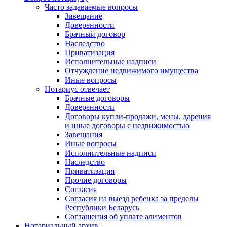
Часто задаваемые вопросы
Завещание
Доверенности
Брачный договор
Наследство
Приватизация
Исполнительные надписи
Отчуждение недвижимого имущества
Иные вопросы
Нотариус отвечает
Брачные договоры
Доверенности
Договоры купли-продажи, мены, дарения
и иные договоры с недвижимостью
Завещания
Иные вопросы
Исполнительные надписи
Наследство
Приватизация
Прочие договоры
Согласия
Согласия на выезд ребенка за пределы
Республики Беларусь
Соглашения об уплате алиментов
Нотариальный архив