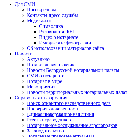
Для СМИ
Пресс-релизы
Контакты пресс-службы
Медика-кит
Символика
Руководство БНП
Видео о нотариате
Имиджевые фотографии
Об использовании материалов сайта
Новости
Актуально
Нотариальная практика
Новости Белорусской нотариальной палаты
СМИ о нотариате
Нотариат в мире
Мероприятия
Новости территориальных нотариальных палат
Справочная информация
Поиск открытого наследственного дела
Проверить доверенность
Единая информационная линия
Реестр переводчиков
Нотариальное обслуживание агрогородков
Законодательство
Локальные правовые акты БНП