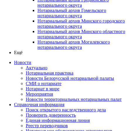
нотариального округа
Нотариальный архив Гомельского
нотариального округа
Нотариальный архив Минского городского
нотариального округа
Нотариальный архив Минского областного
нотариального округа
Нотариальный архив Могилевского
нотариального округа
Ещё
Новости
Актуально
Нотариальная практика
Новости Белорусской нотариальной палаты
СМИ о нотариате
Нотариат в мире
Мероприятия
Новости территориальных нотариальных палат
Справочная информация
Поиск открытого наследственного дела
Проверить доверенность
Единая информационная линия
Реестр переводчиков
Нотариальное обслуживание агрогородков