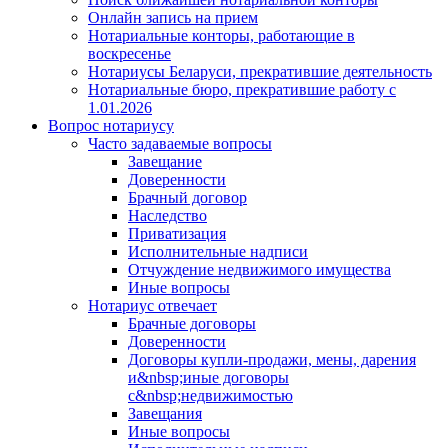
Онлайн запись на прием
Нотариальные конторы, работающие в
воскресенье
Нотариусы Беларуси, прекратившие деятельность
Нотариальные бюро, прекратившие работу с
1.01.2026
Вопрос нотариусу
Часто задаваемые вопросы
Завещание
Доверенности
Брачный договор
Наследство
Приватизация
Исполнительные надписи
Отчуждение недвижимого имущества
Иные вопросы
Нотариус отвечает
Брачные договоры
Доверенности
Договоры купли-продажи, мены, дарения
и&nbsp;иные договоры
с&nbsp;недвижимостью
Завещания
Иные вопросы