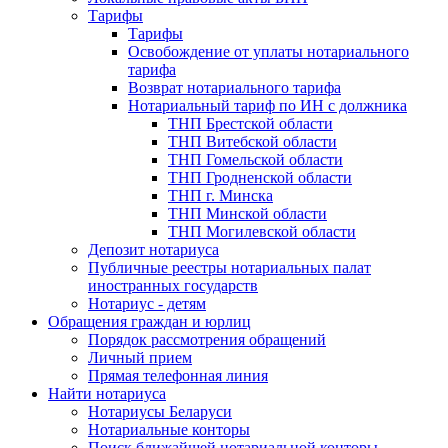
Тарифы
Тарифы
Освобождение от уплаты нотариального
тарифа
Возврат нотариального тарифа
Нотариальный тариф по ИН с должника
ТНП Брестской области
ТНП Витебской области
ТНП Гомельской области
ТНП Гродненской области
ТНП г. Минска
ТНП Минской области
ТНП Могилевской области
Депозит нотариуса
Публичные реестры нотариальных палат
иностранных государств
Нотариус - детям
Обращения граждан и юрлиц
Порядок рассмотрения обращений
Личный прием
Прямая телефонная линия
Найти нотариуса
Нотариусы Беларуси
Нотариальные конторы
Поиск ближайшей нотариальной конторы