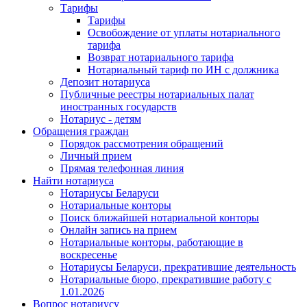
Тарифы
Тарифы
Освобождение от уплаты нотариального
тарифа
Возврат нотариального тарифа
Нотариальный тариф по ИН с должника
Депозит нотариуса
Публичные реестры нотариальных палат
иностранных государств
Нотариус - детям
Обращения граждан
Порядок рассмотрения обращений
Личный прием
Прямая телефонная линия
Найти нотариуса
Нотариусы Беларуси
Нотариальные конторы
Поиск ближайшей нотариальной конторы
Онлайн запись на прием
Нотариальные конторы, работающие в
воскресенье
Нотариусы Беларуси, прекратившие деятельность
Нотариальные бюро, прекратившие работу с
1.01.2026
Вопрос нотариусу