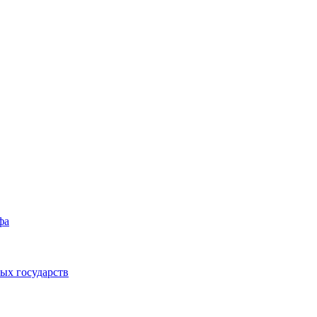
фа
ых государств