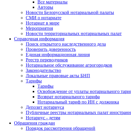
Все материалы
Авторы
Новости Белорусской нотариальной палаты
СМИ о нотариате
Нотариат в мире
Мероприятия
Новости территориальных нотариальных палат
Справочная информация
Поиск открытого наследственного дела
Проверить доверенность
Единая информационная линия
Реестр переводчиков
Нотариальное обслуживание агрогородков
Законодательство
Локальные правовые акты БНП
Тарифы
Тарифы
Освобождение от уплаты нотариального тари
Возврат нотариального тарифа
Нотариальный тариф по ИН с должника
Депозит нотариуса
Публичные реестры нотариальных палат иностранн
Нотариус - детям
Обращения граждан
Порядок рассмотрения обращений