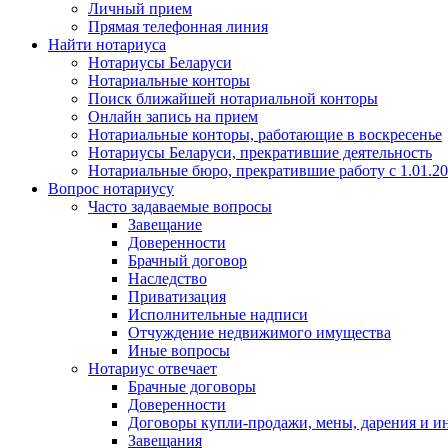
Личный прием
Прямая телефонная линия
Найти нотариуса
Нотариусы Беларуси
Нотариальные конторы
Поиск ближайшей нотариальной конторы
Онлайн запись на прием
Нотариальные конторы, работающие в воскресенье
Нотариусы Беларуси, прекратившие деятельность
Нотариальные бюро, прекратившие работу с 1.01.2
Вопрос нотариусу
Часто задаваемые вопросы
Завещание
Доверенности
Брачный договор
Наследство
Приватизация
Исполнительные надписи
Отчуждение недвижимого имущества
Иные вопросы
Нотариус отвечает
Брачные договоры
Доверенности
Договоры купли-продажи, мены, дарения и и
Завещания