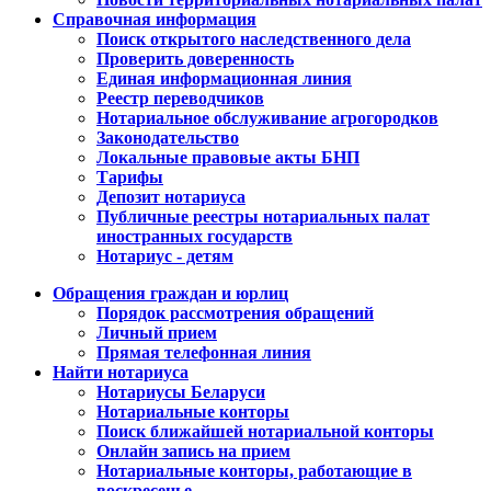
Справочная информация
Поиск открытого наследственного дела
Проверить доверенность
Единая информационная линия
Реестр переводчиков
Нотариальное обслуживание агрогородков
Законодательство
Локальные правовые акты БНП
Тарифы
Депозит нотариуса
Публичные реестры нотариальных палат
иностранных государств
Нотариус - детям
Обращения граждан и юрлиц
Порядок рассмотрения обращений
Личный прием
Прямая телефонная линия
Найти нотариуса
Нотариусы Беларуси
Нотариальные конторы
Поиск ближайшей нотариальной конторы
Онлайн запись на прием
Нотариальные конторы, работающие в
воскресенье