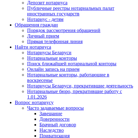
Депозит нотариуса
Публичные реестры нотариальных палат
иностранных государств
Нотариус - детям
Обращения граждан
Порядок рассмотрения обращений
Личный прием
Прямая телефонная линия
Найти нотариуса
Нотариусы Беларуси
Нотариальные конторы
Поиск ближайшей нотариальной конторы
Онлайн запись на прием
Нотариальные конторы, работающие в
воскресенье
Нотариусы Беларуси, прекратившие деятельность
Нотариальные бюро, прекратившие работу с
1.01.2026
Вопрос нотариусу
Часто задаваемые вопросы
Завещание
Доверенности
Брачный договор
Наследство
Приватизация