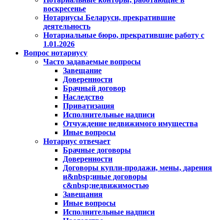
воскресенье
Нотариусы Беларуси, прекратившие
деятельность
Нотариальные бюро, прекратившие работу с
1.01.2026
Вопрос нотариусу
Часто задаваемые вопросы
Завещание
Доверенности
Брачный договор
Наследство
Приватизация
Исполнительные надписи
Отчуждение недвижимого имущества
Иные вопросы
Нотариус отвечает
Брачные договоры
Доверенности
Договоры купли-продажи, мены, дарения
и&nbsp;иные договоры
с&nbsp;недвижимостью
Завещания
Иные вопросы
Исполнительные надписи