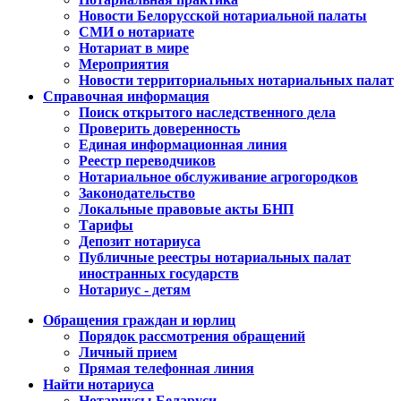
Новости Белорусской нотариальной палаты
СМИ о нотариате
Нотариат в мире
Мероприятия
Новости территориальных нотариальных палат
Справочная информация
Поиск открытого наследственного дела
Проверить доверенность
Единая информационная линия
Реестр переводчиков
Нотариальное обслуживание агрогородков
Законодательство
Локальные правовые акты БНП
Тарифы
Депозит нотариуса
Публичные реестры нотариальных палат
иностранных государств
Нотариус - детям
Обращения граждан и юрлиц
Порядок рассмотрения обращений
Личный прием
Прямая телефонная линия
Найти нотариуса
Нотариусы Беларуси