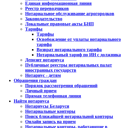
Единая информационная линия
Реестр переводчиков
Нотариальное обслуживание агрогородков
Законодательство
Локальные правовые акты БНП
Тарифы
Тарифы
Освобождение от уплаты нотариального
тарифа
Возврат нотариального тарифа
Нотариальный тариф по ИН с должника
Депозит нотариуса
Публичные реестры нотариальных палат
иностранных государств
Нотариус - детям
Обращения граждан
Порядок рассмотрения обращений
Личный прием
Прямая телефонная линия
Найти нотариуса
Нотариусы Беларуси
Нотариальные конторы
Поиск ближайшей нотариальной конторы
Онлайн запись на прием
Нотариальные конторы, работающие в