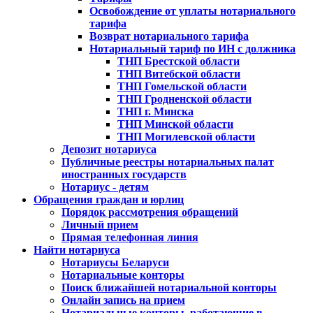
Освобождение от уплаты нотариального
тарифа
Возврат нотариального тарифа
Нотариальный тариф по ИН с должника
ТНП Брестской области
ТНП Витебской области
ТНП Гомельской области
ТНП Гродненской области
ТНП г. Минска
ТНП Минской области
ТНП Могилевской области
Депозит нотариуса
Публичные реестры нотариальных палат
иностранных государств
Нотариус - детям
Обращения граждан и юрлиц
Порядок рассмотрения обращений
Личный прием
Прямая телефонная линия
Найти нотариуса
Нотариусы Беларуси
Нотариальные конторы
Поиск ближайшей нотариальной конторы
Онлайн запись на прием
Нотариальные конторы, работающие в