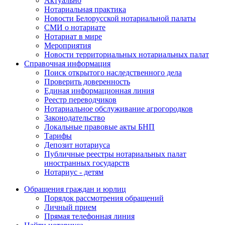
Актуально
Нотариальная практика
Новости Белорусской нотариальной палаты
СМИ о нотариате
Нотариат в мире
Мероприятия
Новости территориальных нотариальных палат
Справочная информация
Поиск открытого наследственного дела
Проверить доверенность
Единая информационная линия
Реестр переводчиков
Нотариальное обслуживание агрогородков
Законодательство
Локальные правовые акты БНП
Тарифы
Депозит нотариуса
Публичные реестры нотариальных палат
иностранных государств
Нотариус - детям
Обращения граждан и юрлиц
Порядок рассмотрения обращений
Личный прием
Прямая телефонная линия