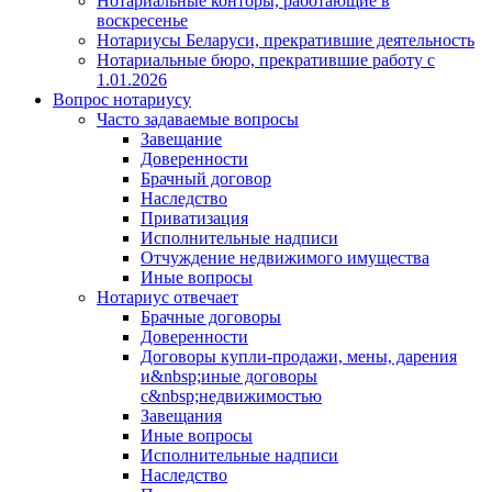
Нотариальные конторы, работающие в
воскресенье
Нотариусы Беларуси, прекратившие деятельность
Нотариальные бюро, прекратившие работу с
1.01.2026
Вопрос нотариусу
Часто задаваемые вопросы
Завещание
Доверенности
Брачный договор
Наследство
Приватизация
Исполнительные надписи
Отчуждение недвижимого имущества
Иные вопросы
Нотариус отвечает
Брачные договоры
Доверенности
Договоры купли-продажи, мены, дарения
и&nbsp;иные договоры
с&nbsp;недвижимостью
Завещания
Иные вопросы
Исполнительные надписи
Наследство