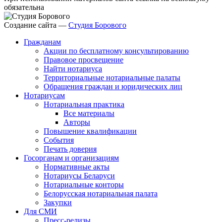
обязательна
Создание сайта —
Студия Борового
Гражданам
Акции по бесплатному консультированию
Правовое просвещение
Найти нотариуса
Территориальные нотариальные палаты
Обращения граждан и юридических лиц
Нотариусам
Нотариальная практика
Все материалы
Авторы
Повышение квалификации
События
Печать доверия
Госорганам и организациям
Нормативные акты
Нотариусы Беларуси
Нотариальные конторы
Белорусская нотариальная палата
Закупки
Для СМИ
Пресс-релизы