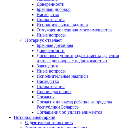
Доверенности
Брачный договор
Наследство
Приватизация
Исполнительные надписи
Отчуждение недвижимого имущества
Иные вопросы
Нотариус отвечает
Брачные договоры
Доверенности
Договоры купли-продажи, мены, дарения
и иные договоры с недвижимостью
Завещания
Иные вопросы
Исполнительные надписи
Наследство
Приватизация
Прочие договоры
Согласия
Согласия на выезд ребенка за пределы
Республики Беларусь
Соглашения об уплате алиментов
Нотариальный архив
О деятельности архивов
Административные процедуры