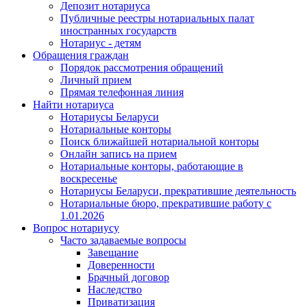
Депозит нотариуса
Публичные реестры нотариальных палат
иностранных государств
Нотариус - детям
Обращения граждан
Порядок рассмотрения обращений
Личный прием
Прямая телефонная линия
Найти нотариуса
Нотариусы Беларуси
Нотариальные конторы
Поиск ближайшей нотариальной конторы
Онлайн запись на прием
Нотариальные конторы, работающие в
воскресенье
Нотариусы Беларуси, прекратившие деятельность
Нотариальные бюро, прекратившие работу с
1.01.2026
Вопрос нотариусу
Часто задаваемые вопросы
Завещание
Доверенности
Брачный договор
Наследство
Приватизация