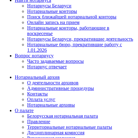
Найти нотариуса
Нотариусы Беларуси
Нотариальные конторы
Поиск ближайшей нотариальной конторы
Онлайн запись на прием
Нотариальные конторы, работающие в
воскресенье
Нотариусы Беларуси, прекратившие деятельность
Нотариальные бюро, прекратившие работу с
1.01.2026
Вопрос нотариусу
Часто задаваемые вопросы
Нотариус отвечает
Нотариальный архив
О деятельности архивов
Административные процедуры
Контакты
Оплата услуг
Нотариальные архивы
О палате
Белорусская нотариальная палата
Правление
Территориальные нотариальные палаты
Дисциплинарная комиссия