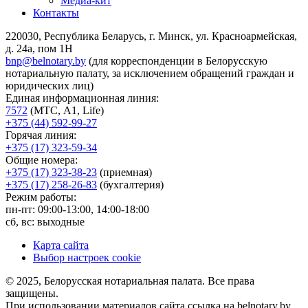
Медиа-кит
Контакты
220030, Республика Беларусь, г. Минск, ул. Красноармейская,
д. 24а, пом 1Н
bnp@belnotary.by
(для корреспонденции в Белорусскую
нотариальную палату, за исключением обращений граждан и
юридических лиц)
Единая информационная линия:
7572
(МТС, A1, Life)
+375 (44) 592-99-27
Горячая линия:
+375 (17) 323-59-34
Общие номера:
+375 (17) 323-38-23
(приемная)
+375 (17) 258-26-83
(бухгалтерия)
Режим работы:
пн-пт: 09:00-13:00, 14:00-18:00
сб, вс: выходные
Карта сайта
Выбор настроек cookie
© 2025, Белорусская нотариальная палата. Все права
защищены.
При использовании материалов сайта ссылка на belnotary.by