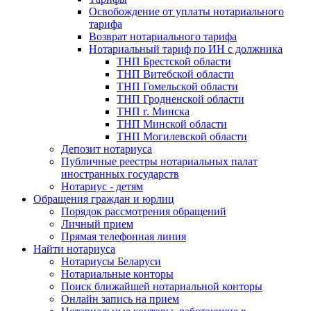
Освобождение от уплаты нотариального
тарифа
Возврат нотариального тарифа
Нотариальный тариф по ИН с должника
ТНП Брестской области
ТНП Витебской области
ТНП Гомельской области
ТНП Гродненской области
ТНП г. Минска
ТНП Минской области
ТНП Могилевской области
Депозит нотариуса
Публичные реестры нотариальных палат
иностранных государств
Нотариус - детям
Обращения граждан и юрлиц
Порядок рассмотрения обращений
Личный прием
Прямая телефонная линия
Найти нотариуса
Нотариусы Беларуси
Нотариальные конторы
Поиск ближайшей нотариальной конторы
Онлайн запись на прием