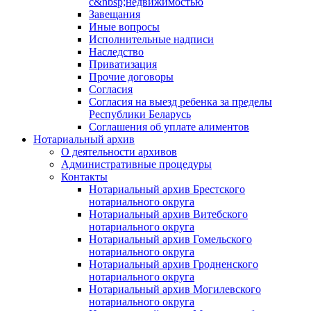
с&nbsp;недвижимостью
Завещания
Иные вопросы
Исполнительные надписи
Наследство
Приватизация
Прочие договоры
Согласия
Согласия на выезд ребенка за пределы
Республики Беларусь
Соглашения об уплате алиментов
Нотариальный архив
О деятельности архивов
Административные процедуры
Контакты
Нотариальный архив Брестского
нотариального округа
Нотариальный архив Витебского
нотариального округа
Нотариальный архив Гомельского
нотариального округа
Нотариальный архив Гродненского
нотариального округа
Нотариальный архив Могилевского
нотариального округа