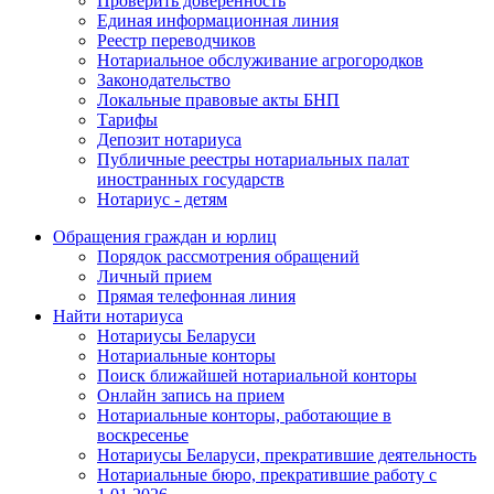
Проверить доверенность
Единая информационная линия
Реестр переводчиков
Нотариальное обслуживание агрогородков
Законодательство
Локальные правовые акты БНП
Тарифы
Депозит нотариуса
Публичные реестры нотариальных палат
иностранных государств
Нотариус - детям
Обращения граждан и юрлиц
Порядок рассмотрения обращений
Личный прием
Прямая телефонная линия
Найти нотариуса
Нотариусы Беларуси
Нотариальные конторы
Поиск ближайшей нотариальной конторы
Онлайн запись на прием
Нотариальные конторы, работающие в
воскресенье
Нотариусы Беларуси, прекратившие деятельность
Нотариальные бюро, прекратившие работу с