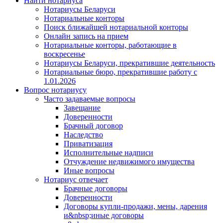
Найти нотариуса
Нотариусы Беларуси
Нотариальные конторы
Поиск ближайшей нотариальной конторы
Онлайн запись на прием
Нотариальные конторы, работающие в
воскресенье
Нотариусы Беларуси, прекратившие деятельность
Нотариальные бюро, прекратившие работу с
1.01.2026
Вопрос нотариусу
Часто задаваемые вопросы
Завещание
Доверенности
Брачный договор
Наследство
Приватизация
Исполнительные надписи
Отчуждение недвижимого имущества
Иные вопросы
Нотариус отвечает
Брачные договоры
Доверенности
Договоры купли-продажи, мены, дарения
и&nbsp;иные договоры