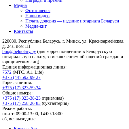
Награды и премии
Медиа
Фотогалерея
Наши видео
Печать доверия — издание нотариата Беларуси
Медиа-кит
Контакты
220030, Республика Беларусь, г. Минск, ул. Красноармейская,
д. 24а, пом 1Н
bnp@belnotary.by
(для корреспонденции в Белорусскую
нотариальную палату, за исключением обращений граждан и
юридических лиц)
Единая информационная линия:
7572
(МТС, A1, Life)
+375 (44) 592-99-27
Горячая линия:
+375 (17) 323-59-34
Общие номера:
+375 (17) 323-38-23
(приемная)
+375 (17) 258-26-83
(бухгалтерия)
Режим работы:
пн-пт: 09:00-13:00, 14:00-18:00
сб, вс: выходные
Карта сайта