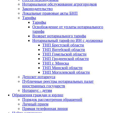
Нотариальное обслуживание агрогородков
Законодательство
Локальные правовые акты БНП
Тарифы
Тарифы
Освобождение от уплаты нотариального
тарифа
Возврат нотариального тарифа
Нотариальный тариф по ИН с должника
ТНП Брестской области
ТНП Витебской области
ТНП Гомельской области
ТНП Гродненской области
ТНП г. Минска
ТНП Минской области
ТНП Могилевской области
Депозит нотариуса
Публичные реестры нотариальных палат
иностранных государств
Нотариус - детям
Обращения граждан и юрлиц
Порядок рассмотрения обращений
Личный прием
Прямая телефонная линия