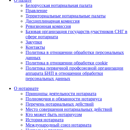
О палате
Белорусская нотариальная палата
Правление
Территориальные нотариальные палаты
Дисциплинарная комиссия
Ревизионная комиссия
Базовая организация государств-участников СНГ в
сфере нотариата
Закупки
Контакты
Политика в отношении обработки персональных
данных
Политика в отношении обработки cookie
Политика первичной профсоюзной организации
аппарата БНП в отношении обработки
персональных данных
О нотариате
Принципы деятельности нотариата
Полномочия и обязанности нотариуса
Перечень нотариальных действий
Место совершения нотариальных действий
Кто может быть нотариусом
История нотариата
Международный союз нотариата