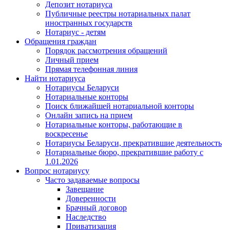
Депозит нотариуса
Публичные реестры нотариальных палат
иностранных государств
Нотариус - детям
Обращения граждан
Порядок рассмотрения обращений
Личный прием
Прямая телефонная линия
Найти нотариуса
Нотариусы Беларуси
Нотариальные конторы
Поиск ближайшей нотариальной конторы
Онлайн запись на прием
Нотариальные конторы, работающие в
воскресенье
Нотариусы Беларуси, прекратившие деятельность
Нотариальные бюро, прекратившие работу с
1.01.2026
Вопрос нотариусу
Часто задаваемые вопросы
Завещание
Доверенности
Брачный договор
Наследство
Приватизация