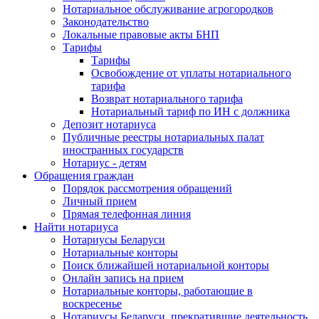
Нотариальное обслуживание агрогородков
Законодательство
Локальные правовые акты БНП
Тарифы
Тарифы
Освобождение от уплаты нотариального
тарифа
Возврат нотариального тарифа
Нотариальный тариф по ИН с должника
Депозит нотариуса
Публичные реестры нотариальных палат
иностранных государств
Нотариус - детям
Обращения граждан
Порядок рассмотрения обращений
Личный прием
Прямая телефонная линия
Найти нотариуса
Нотариусы Беларуси
Нотариальные конторы
Поиск ближайшей нотариальной конторы
Онлайн запись на прием
Нотариальные конторы, работающие в
воскресенье
Нотариусы Беларуси, прекратившие деятельность