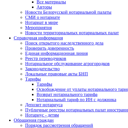
Все материалы
Авторы
Новости Белорусской нотариальной палаты
СМИ о нотариате
Нотариат в мире
Мероприятия
Новости территориальных нотариальных палат
Справочная информация
Поиск открытого наследственного дела
Проверить доверенность
Единая информационная линия
Реестр переводчиков
Нотариальное обслуживание агрогородков
Законодательство
Локальные правовые акты БНП
Тарифы
Тарифы
Освобождение от уплаты нотариального тари
Возврат нотариального тарифа
Нотариальный тариф по ИН с должника
Депозит нотариуса
Публичные реестры нотариальных палат иностранн
Нотариус - детям
Обращения граждан
Порядок рассмотрения обращений