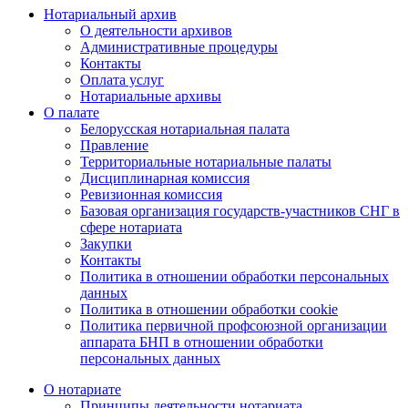
Нотариальный архив
О деятельности архивов
Административные процедуры
Контакты
Оплата услуг
Нотариальные архивы
О палате
Белорусская нотариальная палата
Правление
Территориальные нотариальные палаты
Дисциплинарная комиссия
Ревизионная комиссия
Базовая организация государств-участников СНГ в
сфере нотариата
Закупки
Контакты
Политика в отношении обработки персональных
данных
Политика в отношении обработки cookie
Политика первичной профсоюзной организации
аппарата БНП в отношении обработки
персональных данных
О нотариате
Принципы деятельности нотариата