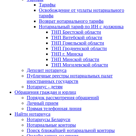
Тарифы
Освобождение от уплаты нотариального
тарифа
Возврат нотариального тарифа
Нотариальный тариф по ИН с должника
ТНП Брестской области
ТНП Витебской области
ТНП Гомельской области
ТНП Гродненской области
ТНП г. Минска
ТНП Минской области
ТНП Могилевской области
Депозит нотариуса
Публичные реестры нотариальных палат
иностранных государств
Нотариус - детям
Обращения граждан и юрлиц
Порядок рассмотрения обращений
Личный прием
Прямая телефонная линия
Найти нотариуса
Нотариусы Беларуси
Нотариальные конторы
Поиск ближайшей нотариальной конторы
Онлайн запись на прием