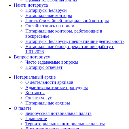
Найти нотариуса
Нотариусы Беларуси
Нотариальные конторы
Поиск ближайшей нотариальной конторы
Онлайн запись на прием
Нотариальные конторы, работающие в
воскресенье
Нотариусы Беларуси, прекратившие деятельность
Нотариальные бюро, прекратившие работу с
1.01.2026
Вопрос нотариусу
Часто задаваемые вопросы
Нотариус отвечает
Нотариальный архив
О деятельности архивов
Административные процедуры
Контакты
Оплата услуг
Нотариальные архивы
О палате
Белорусская нотариальная палата
Правление
Территориальные нотариальные палаты
Дисциплинарная комиссия