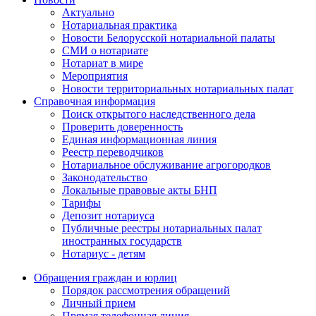
Актуально
Нотариальная практика
Новости Белорусской нотариальной палаты
СМИ о нотариате
Нотариат в мире
Мероприятия
Новости территориальных нотариальных палат
Справочная информация
Поиск открытого наследственного дела
Проверить доверенность
Единая информационная линия
Реестр переводчиков
Нотариальное обслуживание агрогородков
Законодательство
Локальные правовые акты БНП
Тарифы
Депозит нотариуса
Публичные реестры нотариальных палат
иностранных государств
Нотариус - детям
Обращения граждан и юрлиц
Порядок рассмотрения обращений
Личный прием
Прямая телефонная линия