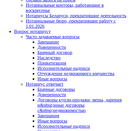
Нотариальные конторы, работающие в
воскресенье
Нотариусы Беларуси, прекратившие деятельность
Нотариальные бюро, прекратившие работу с
1.01.2026
Вопрос нотариусу
Часто задаваемые вопросы
Завещание
Доверенности
Брачный договор
Наследство
Приватизация
Исполнительные надписи
Отчуждение недвижимого имущества
Иные вопросы
Нотариус отвечает
Брачные договоры
Доверенности
Договоры купли-продажи, мены, дарения
и&nbsp;иные договоры
с&nbsp;недвижимостью
Завещания
Иные вопросы
Исполнительные надписи