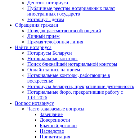
Депозит нотариуса
Публичные реестры нотариальных палат
иностранных государств
Нотариус - детям
Обращения граждан
Порядок рассмотрения обращений
Личный прием
Прямая телефонная линия
Найти нотариуса
Нотариусы Беларуси
Нотариальные конторы
Поиск ближайшей нотариальной конторы
Онлайн запись на прием
Нотариальные конторы, работающие в
воскресенье
Нотариусы Беларуси, прекратившие деятельность
Нотариальные бюро, прекратившие работу с
1.01.2026
Вопрос нотариусу
Часто задаваемые вопросы
Завещание
Доверенности
Брачный договор
Наследство
Приватизация