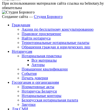
При использовании материалов сайта ссылка на belnotary.by
обязательна
Создание сайта —
Студия Борового
Гражданам
Акции по бесплатному консультированию
Правовое просвещение
Найти нотариуса
Территориальные нотариальные палаты
Обращения граждан и юридических лиц
Нотариусам
Нотариальная практика
Все материалы
Авторы
Повышение квалификации
События
Печать доверия
Госорганам и организациям
Нормативные акты
Нотариусы Беларуси
Нотариальные конторы
Белорусская нотариальная палата
Закупки
Для СМИ