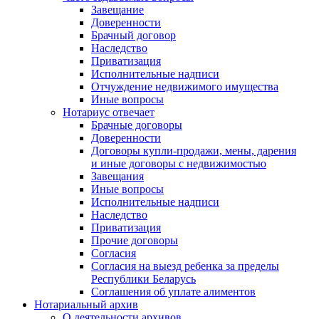
Завещание
Доверенности
Брачный договор
Наследство
Приватизация
Исполнительные надписи
Отчуждение недвижимого имущества
Иные вопросы
Нотариус отвечает
Брачные договоры
Доверенности
Договоры купли-продажи, мены, дарения
и иные договоры с недвижимостью
Завещания
Иные вопросы
Исполнительные надписи
Наследство
Приватизация
Прочие договоры
Согласия
Согласия на выезд ребенка за пределы
Республики Беларусь
Соглашения об уплате алиментов
Нотариальный архив
О деятельности архивов