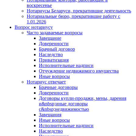
воскресенье
Нотариусы Беларуси, прекратившие деятельность
Нотариальные бюро, прекратившие работу с
1.01.2026
Вопрос нотариусу
Часто задаваемые вопросы
Завещание
Доверенности
Брачный договор
Наследство
Приватизация
Исполнительные надписи
Отчуждение недвижимого имущества
Иные вопросы
Нотариус отвечает
Брачные договоры
Доверенности
Договоры купли-продажи, мены, дарения
и&nbsp;иные договоры
с&nbsp;недвижимостью
Завещания
Иные вопросы
Исполнительные надписи
Наследство