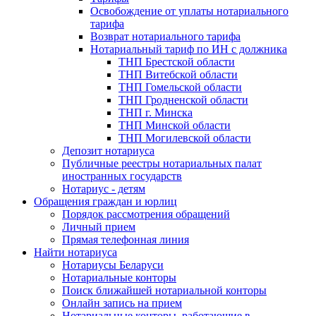
Освобождение от уплаты нотариального
тарифа
Возврат нотариального тарифа
Нотариальный тариф по ИН с должника
ТНП Брестской области
ТНП Витебской области
ТНП Гомельской области
ТНП Гродненской области
ТНП г. Минска
ТНП Минской области
ТНП Могилевской области
Депозит нотариуса
Публичные реестры нотариальных палат
иностранных государств
Нотариус - детям
Обращения граждан и юрлиц
Порядок рассмотрения обращений
Личный прием
Прямая телефонная линия
Найти нотариуса
Нотариусы Беларуси
Нотариальные конторы
Поиск ближайшей нотариальной конторы
Онлайн запись на прием
Нотариальные конторы, работающие в