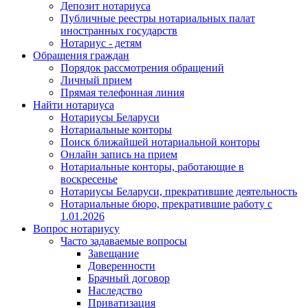
Депозит нотариуса
Публичные реестры нотариальных палат
иностранных государств
Нотариус - детям
Обращения граждан
Порядок рассмотрения обращений
Личный прием
Прямая телефонная линия
Найти нотариуса
Нотариусы Беларуси
Нотариальные конторы
Поиск ближайшей нотариальной конторы
Онлайн запись на прием
Нотариальные конторы, работающие в
воскресенье
Нотариусы Беларуси, прекратившие деятельность
Нотариальные бюро, прекратившие работу с
1.01.2026
Вопрос нотариусу
Часто задаваемые вопросы
Завещание
Доверенности
Брачный договор
Наследство
Приватизация