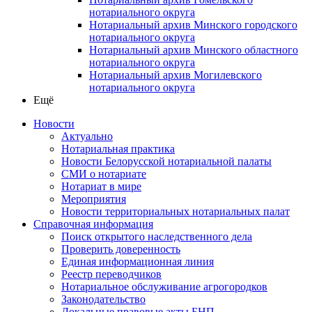
нотариального округа
Нотариальный архив Минского городского
нотариального округа
Нотариальный архив Минского областного
нотариального округа
Нотариальный архив Могилевского
нотариального округа
Ещё
Новости
Актуально
Нотариальная практика
Новости Белорусской нотариальной палаты
СМИ о нотариате
Нотариат в мире
Мероприятия
Новости территориальных нотариальных палат
Справочная информация
Поиск открытого наследственного дела
Проверить доверенность
Единая информационная линия
Реестр переводчиков
Нотариальное обслуживание агрогородков
Законодательство
Локальные правовые акты БНП