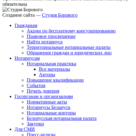
обязательна
Создание сайта —
Студия Борового
Гражданам
Акции по бесплатному консультированию
Правовое просвещение
Найти нотариуса
Территориальные нотариальные палаты
Обращения граждан и юридических лиц
Нотариусам
Нотариальная практика
Все материалы
Авторы
Повышение квалификации
События
Печать доверия
Госорганам и организациям
Нормативные акты
Нотариусы Беларуси
Нотариальные конторы
Белорусская нотариальная палата
Закупки
Для СМИ
Пресс-релизы