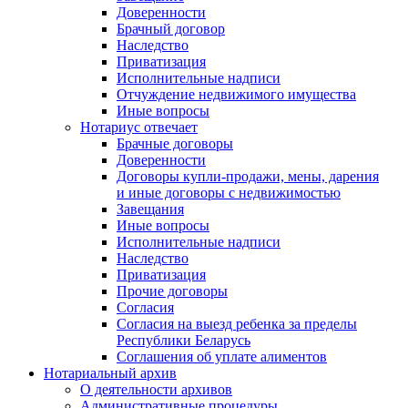
Доверенности
Брачный договор
Наследство
Приватизация
Исполнительные надписи
Отчуждение недвижимого имущества
Иные вопросы
Нотариус отвечает
Брачные договоры
Доверенности
Договоры купли-продажи, мены, дарения
и иные договоры с недвижимостью
Завещания
Иные вопросы
Исполнительные надписи
Наследство
Приватизация
Прочие договоры
Согласия
Согласия на выезд ребенка за пределы
Республики Беларусь
Соглашения об уплате алиментов
Нотариальный архив
О деятельности архивов
Административные процедуры