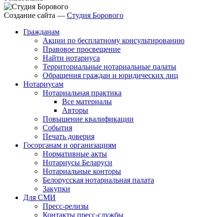
Создание сайта —
Студия Борового
Гражданам
Акции по бесплатному консультированию
Правовое просвещение
Найти нотариуса
Территориальные нотариальные палаты
Обращения граждан и юридических лиц
Нотариусам
Нотариальная практика
Все материалы
Авторы
Повышение квалификации
События
Печать доверия
Госорганам и организациям
Нормативные акты
Нотариусы Беларуси
Нотариальные конторы
Белорусская нотариальная палата
Закупки
Для СМИ
Пресс-релизы
Контакты пресс-службы