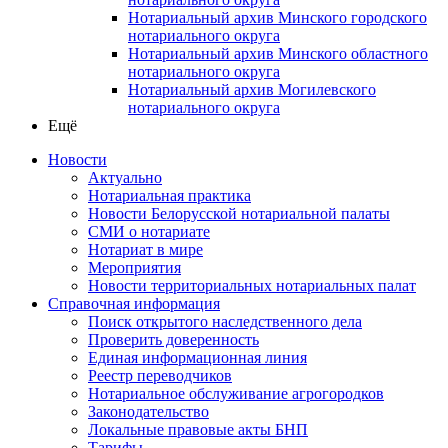
Нотариальный архив Минского городского
нотариального округа
Нотариальный архив Минского областного
нотариального округа
Нотариальный архив Могилевского
нотариального округа
Ещё
Новости
Актуально
Нотариальная практика
Новости Белорусской нотариальной палаты
СМИ о нотариате
Нотариат в мире
Мероприятия
Новости территориальных нотариальных палат
Справочная информация
Поиск открытого наследственного дела
Проверить доверенность
Единая информационная линия
Реестр переводчиков
Нотариальное обслуживание агрогородков
Законодательство
Локальные правовые акты БНП
Тарифы