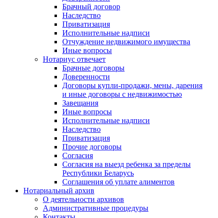
Брачный договор
Наследство
Приватизация
Исполнительные надписи
Отчуждение недвижимого имущества
Иные вопросы
Нотариус отвечает
Брачные договоры
Доверенности
Договоры купли-продажи, мены, дарения
и иные договоры с недвижимостью
Завещания
Иные вопросы
Исполнительные надписи
Наследство
Приватизация
Прочие договоры
Согласия
Согласия на выезд ребенка за пределы
Республики Беларусь
Соглашения об уплате алиментов
Нотариальный архив
О деятельности архивов
Административные процедуры
Контакты