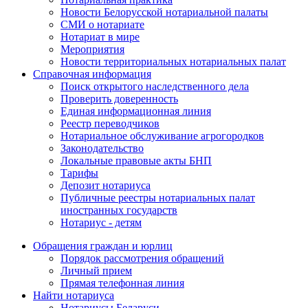
Новости Белорусской нотариальной палаты
СМИ о нотариате
Нотариат в мире
Мероприятия
Новости территориальных нотариальных палат
Справочная информация
Поиск открытого наследственного дела
Проверить доверенность
Единая информационная линия
Реестр переводчиков
Нотариальное обслуживание агрогородков
Законодательство
Локальные правовые акты БНП
Тарифы
Депозит нотариуса
Публичные реестры нотариальных палат
иностранных государств
Нотариус - детям
Обращения граждан и юрлиц
Порядок рассмотрения обращений
Личный прием
Прямая телефонная линия
Найти нотариуса
Нотариусы Беларуси