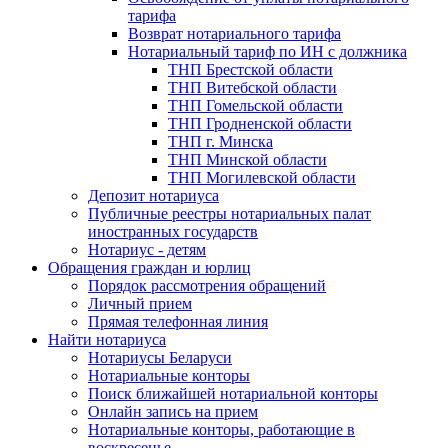
тарифа
Возврат нотариального тарифа
Нотариальный тариф по ИН с должника
ТНП Брестской области
ТНП Витебской области
ТНП Гомельской области
ТНП Гродненской области
ТНП г. Минска
ТНП Минской области
ТНП Могилевской области
Депозит нотариуса
Публичные реестры нотариальных палат
иностранных государств
Нотариус - детям
Обращения граждан и юрлиц
Порядок рассмотрения обращений
Личный прием
Прямая телефонная линия
Найти нотариуса
Нотариусы Беларуси
Нотариальные конторы
Поиск ближайшей нотариальной конторы
Онлайн запись на прием
Нотариальные конторы, работающие в
воскресенье