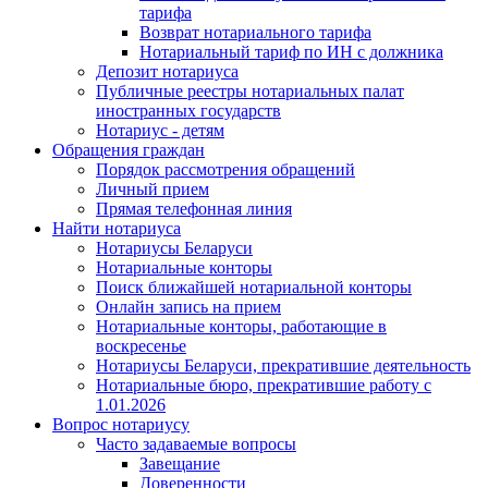
тарифа
Возврат нотариального тарифа
Нотариальный тариф по ИН с должника
Депозит нотариуса
Публичные реестры нотариальных палат
иностранных государств
Нотариус - детям
Обращения граждан
Порядок рассмотрения обращений
Личный прием
Прямая телефонная линия
Найти нотариуса
Нотариусы Беларуси
Нотариальные конторы
Поиск ближайшей нотариальной конторы
Онлайн запись на прием
Нотариальные конторы, работающие в
воскресенье
Нотариусы Беларуси, прекратившие деятельность
Нотариальные бюро, прекратившие работу с
1.01.2026
Вопрос нотариусу
Часто задаваемые вопросы
Завещание
Доверенности