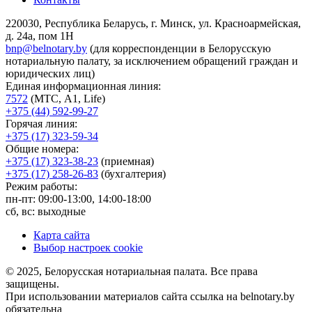
220030, Республика Беларусь, г. Минск, ул. Красноармейская,
д. 24а, пом 1Н
bnp@belnotary.by
(для корреспонденции в Белорусскую
нотариальную палату, за исключением обращений граждан и
юридических лиц)
Единая информационная линия:
7572
(МТС, A1, Life)
+375 (44) 592-99-27
Горячая линия:
+375 (17) 323-59-34
Общие номера:
+375 (17) 323-38-23
(приемная)
+375 (17) 258-26-83
(бухгалтерия)
Режим работы:
пн-пт: 09:00-13:00, 14:00-18:00
сб, вс: выходные
Карта сайта
Выбор настроек cookie
© 2025, Белорусская нотариальная палата. Все права
защищены.
При использовании материалов сайта ссылка на belnotary.by
обязательна