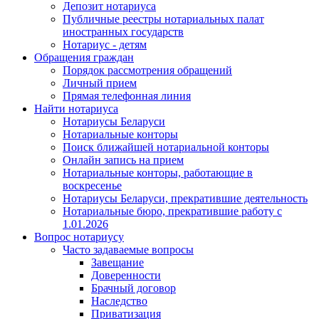
Депозит нотариуса
Публичные реестры нотариальных палат
иностранных государств
Нотариус - детям
Обращения граждан
Порядок рассмотрения обращений
Личный прием
Прямая телефонная линия
Найти нотариуса
Нотариусы Беларуси
Нотариальные конторы
Поиск ближайшей нотариальной конторы
Онлайн запись на прием
Нотариальные конторы, работающие в
воскресенье
Нотариусы Беларуси, прекратившие деятельность
Нотариальные бюро, прекратившие работу с
1.01.2026
Вопрос нотариусу
Часто задаваемые вопросы
Завещание
Доверенности
Брачный договор
Наследство
Приватизация