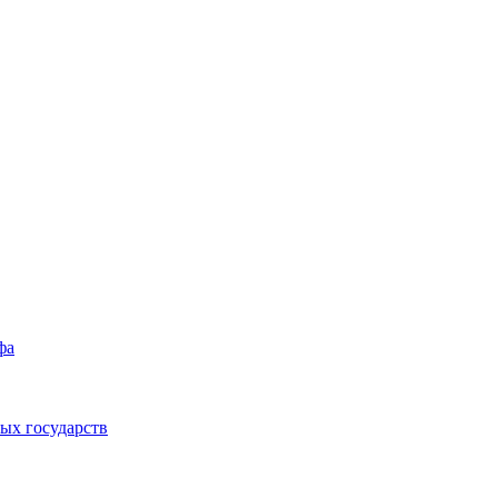
фа
ых государств