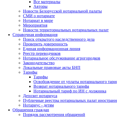
Все материалы
Авторы
Новости Белорусской нотариальной палаты
СМИ о нотариате
Нотариат в мире
Мероприятия
Новости территориальных нотариальных палат
Справочная информация
Поиск открытого наследственного дела
Проверить доверенность
Единая информационная линия
Реестр переводчиков
Нотариальное обслуживание агрогородков
Законодательство
Локальные правовые акты БНП
Тарифы
Тарифы
Освобождение от уплаты нотариального тари
Возврат нотариального тарифа
Нотариальный тариф по ИН с должника
Депозит нотариуса
Публичные реестры нотариальных палат иностранн
Нотариус - детям
Обращения граждан
Порядок рассмотрения обращений