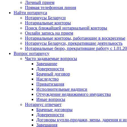
Личный прием
Прямая телефонная линия
Найти нотариуса
Нотариусы Беларуси
Нотариальные конторы
Поиск ближайшей нотариальной конторы
Онлайн запись на прием
Нотариальные конторы, работающие в воскресенье
Нотариусы Беларуси, прекратившие деятельность
Нотариальные бюро, прекратившие работу с 1.01.2
Вопрос нотариусу
Часто задаваемые вопросы
Завещание
Доверенности
Брачный договор
Наследство
Приватизация
Исполнительные надписи
Отчуждение недвижимого имущества
Иные вопросы
Нотариус отвечает
Брачные договоры
Доверенности
Договоры купли-продажи, мены, дарения и и
Завещания