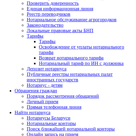
Проверить доверенность
Единая информационная линия
Реестр переводчиков
Нотариальное обслуживание агрогородков
Законодательство
Локальные правовые акты БНП
Тарифы
Тарифы
Освобождение от уплаты нотариального
тарифа
Возврат нотариального тарифа
Нотариальный тариф по ИН с должника
Депозит нотариуса
Публичные реестры нотариальных палат
иностранных государств
Нотариус - детям
Обращения граждан
Порядок рассмотрения обращений
Личный прием
Прямая телефонная линия
Найти нотариуса
Нотариусы Беларуси
Нотариальные конторы
Поиск ближайшей нотариальной конторы
Онлайн запись на прием