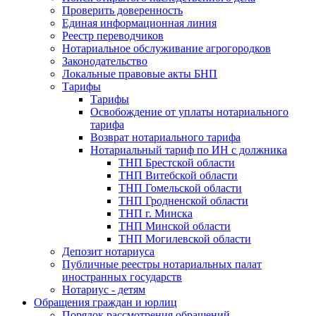
Проверить доверенность
Единая информационная линия
Реестр переводчиков
Нотариальное обслуживание агрогородков
Законодательство
Локальные правовые акты БНП
Тарифы
Тарифы
Освобождение от уплаты нотариального
тарифа
Возврат нотариального тарифа
Нотариальный тариф по ИН с должника
ТНП Брестской области
ТНП Витебской области
ТНП Гомельской области
ТНП Гродненской области
ТНП г. Минска
ТНП Минской области
ТНП Могилевской области
Депозит нотариуса
Публичные реестры нотариальных палат
иностранных государств
Нотариус - детям
Обращения граждан и юрлиц
Порядок рассмотрения обращений