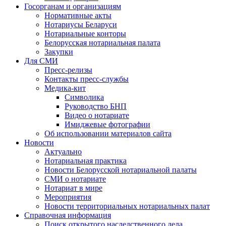
Госорганам и организациям
Нормативные акты
Нотариусы Беларуси
Нотариальные конторы
Белорусская нотариальная палата
Закупки
Для СМИ
Пресс-релизы
Контакты пресс-службы
Медика-кит
Символика
Руководство БНП
Видео о нотариате
Имиджевые фотографии
Об использовании материалов сайта
Новости
Актуально
Нотариальная практика
Новости Белорусской нотариальной палаты
СМИ о нотариате
Нотариат в мире
Мероприятия
Новости территориальных нотариальных палат
Справочная информация
Поиск открытого наследственного дела