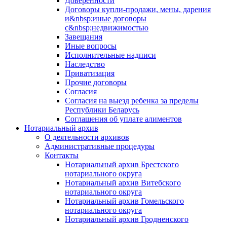
Доверенности
Договоры купли-продажи, мены, дарения
и&nbsp;иные договоры
с&nbsp;недвижимостью
Завещания
Иные вопросы
Исполнительные надписи
Наследство
Приватизация
Прочие договоры
Согласия
Согласия на выезд ребенка за пределы
Республики Беларусь
Соглашения об уплате алиментов
Нотариальный архив
О деятельности архивов
Административные процедуры
Контакты
Нотариальный архив Брестского
нотариального округа
Нотариальный архив Витебского
нотариального округа
Нотариальный архив Гомельского
нотариального округа
Нотариальный архив Гродненского