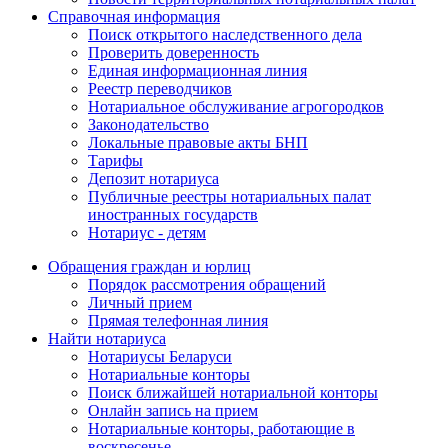
Справочная информация
Поиск открытого наследственного дела
Проверить доверенность
Единая информационная линия
Реестр переводчиков
Нотариальное обслуживание агрогородков
Законодательство
Локальные правовые акты БНП
Тарифы
Депозит нотариуса
Публичные реестры нотариальных палат
иностранных государств
Нотариус - детям
Обращения граждан и юрлиц
Порядок рассмотрения обращений
Личный прием
Прямая телефонная линия
Найти нотариуса
Нотариусы Беларуси
Нотариальные конторы
Поиск ближайшей нотариальной конторы
Онлайн запись на прием
Нотариальные конторы, работающие в
воскресенье