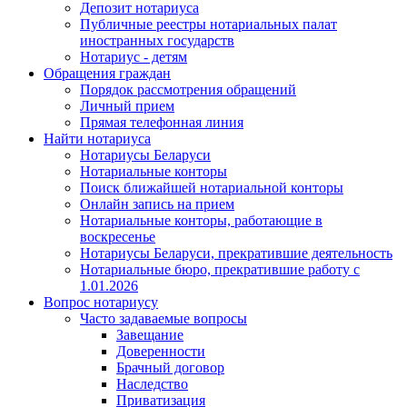
Депозит нотариуса
Публичные реестры нотариальных палат
иностранных государств
Нотариус - детям
Обращения граждан
Порядок рассмотрения обращений
Личный прием
Прямая телефонная линия
Найти нотариуса
Нотариусы Беларуси
Нотариальные конторы
Поиск ближайшей нотариальной конторы
Онлайн запись на прием
Нотариальные конторы, работающие в
воскресенье
Нотариусы Беларуси, прекратившие деятельность
Нотариальные бюро, прекратившие работу с
1.01.2026
Вопрос нотариусу
Часто задаваемые вопросы
Завещание
Доверенности
Брачный договор
Наследство
Приватизация