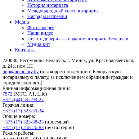
История нотариата
Международный союз нотариата
Награды и премии
Медиа
Фотогалерея
Наши видео
Печать доверия — издание нотариата Беларуси
Медиа-кит
Контакты
220030, Республика Беларусь, г. Минск, ул. Красноармейская,
д. 24а, пом 1Н
bnp@belnotary.by
(для корреспонденции в Белорусскую
нотариальную палату, за исключением обращений граждан и
юридических лиц)
Единая информационная линия:
7572
(МТС, A1, Life)
+375 (44) 592-99-27
Горячая линия:
+375 (17) 323-59-34
Общие номера:
+375 (17) 323-38-23
(приемная)
+375 (17) 258-26-83
(бухгалтерия)
Режим работы:
пн-пт: 09:00-13:00, 14:00-18:00