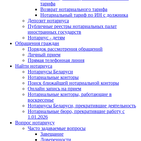
тарифа
Возврат нотариального тарифа
Нотариальный тариф по ИН с должника
Депозит нотариуса
Публичные реестры нотариальных палат
иностранных государств
Нотариус - детям
Обращения граждан
Порядок рассмотрения обращений
Личный прием
Прямая телефонная линия
Найти нотариуса
Нотариусы Беларуси
Нотариальные конторы
Поиск ближайшей нотариальной конторы
Онлайн запись на прием
Нотариальные конторы, работающие в
воскресенье
Нотариусы Беларуси, прекратившие деятельность
Нотариальные бюро, прекратившие работу с
1.01.2026
Вопрос нотариусу
Часто задаваемые вопросы
Завещание
Доверенности