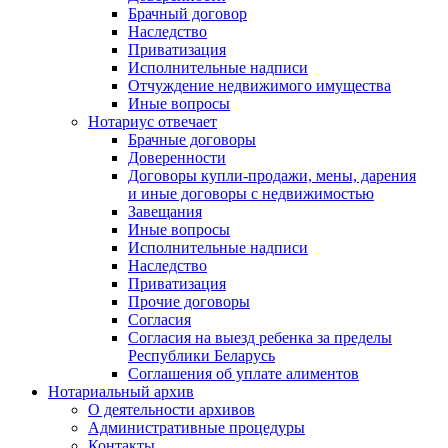
Брачный договор
Наследство
Приватизация
Исполнительные надписи
Отчуждение недвижимого имущества
Иные вопросы
Нотариус отвечает
Брачные договоры
Доверенности
Договоры купли-продажи, мены, дарения
и иные договоры с недвижимостью
Завещания
Иные вопросы
Исполнительные надписи
Наследство
Приватизация
Прочие договоры
Согласия
Согласия на выезд ребенка за пределы
Республики Беларусь
Соглашения об уплате алиментов
Нотариальный архив
О деятельности архивов
Административные процедуры
Контакты