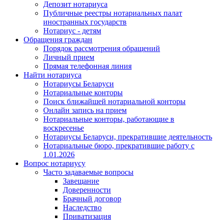
Депозит нотариуса
Публичные реестры нотариальных палат
иностранных государств
Нотариус - детям
Обращения граждан
Порядок рассмотрения обращений
Личный прием
Прямая телефонная линия
Найти нотариуса
Нотариусы Беларуси
Нотариальные конторы
Поиск ближайшей нотариальной конторы
Онлайн запись на прием
Нотариальные конторы, работающие в
воскресенье
Нотариусы Беларуси, прекратившие деятельность
Нотариальные бюро, прекратившие работу с
1.01.2026
Вопрос нотариусу
Часто задаваемые вопросы
Завещание
Доверенности
Брачный договор
Наследство
Приватизация