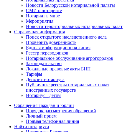
Новости Белорусской нотариальной палаты
СМИ о нотариате
Нотариат в мире
Мероприятия
Новости территориальных нотариальных палат
Справочная информация
Поиск открытого наследственного дела
Проверить доверенность
Единая информационная линия
Реестр переводчиков
Нотариальное обслуживание агрогородков
Законодательство
Локальные правовые акты БНП
Тарифы
Депозит нотариуса
Публичные реестры нотариальных палат
иностранных государств
Нотариус - детям
Обращения граждан и юрлиц
Порядок рассмотрения обращений
Личный прием
Прямая телефонная линия
Найти нотариуса
Нотариусы Беларуси