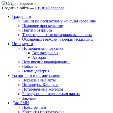
Создание сайта —
Студия Борового
Гражданам
Акции по бесплатному консультированию
Правовое просвещение
Найти нотариуса
Территориальные нотариальные палаты
Обращения граждан и юридических лиц
Нотариусам
Нотариальная практика
Все материалы
Авторы
Повышение квалификации
События
Печать доверия
Госорганам и организациям
Нормативные акты
Нотариусы Беларуси
Нотариальные конторы
Белорусская нотариальная палата
Закупки
Для СМИ
Пресс-релизы
Контакты пресс-службы