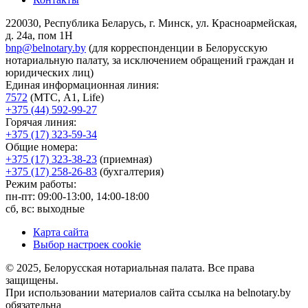
220030, Республика Беларусь, г. Минск, ул. Красноармейская,
д. 24а, пом 1Н
bnp@belnotary.by
(для корреспонденции в Белорусскую
нотариальную палату, за исключением обращений граждан и
юридических лиц)
Единая информационная линия:
7572
(МТС, A1, Life)
+375 (44) 592-99-27
Горячая линия:
+375 (17) 323-59-34
Общие номера:
+375 (17) 323-38-23
(приемная)
+375 (17) 258-26-83
(бухгалтерия)
Режим работы:
пн-пт: 09:00-13:00, 14:00-18:00
сб, вс: выходные
Карта сайта
Выбор настроек cookie
© 2025, Белорусская нотариальная палата. Все права
защищены.
При использовании материалов сайта ссылка на belnotary.by
обязательна