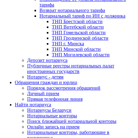
тарифа
Возврат нотариального тарифа
Нотариальный тариф по ИН с должника
ТНП Брестской области
ТНП Витебской области
ТНП Гомельской области
ТНП Гродненской области
ТНП г. Минска
ТНП Минской области
ТНП Могилевской области
Депозит нотариуса
Публичные реестры нотариальных палат
иностранных государств
Нотариус - детям
Обращения граждан и юрлиц
Порядок рассмотрения обращений
Личный прием
Прямая телефонная линия
Найти нотариуса
Нотариусы Беларуси
Нотариальные конторы
Поиск ближайшей нотариальной конторы
Онлайн запись на прием
Нотариальные конторы, работающие в
воскресенье