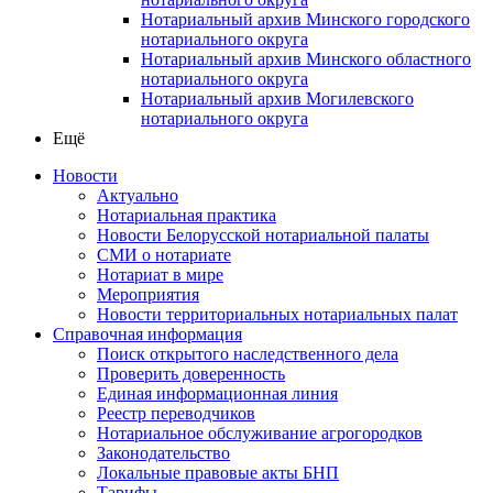
Нотариальный архив Минского городского
нотариального округа
Нотариальный архив Минского областного
нотариального округа
Нотариальный архив Могилевского
нотариального округа
Ещё
Новости
Актуально
Нотариальная практика
Новости Белорусской нотариальной палаты
СМИ о нотариате
Нотариат в мире
Мероприятия
Новости территориальных нотариальных палат
Справочная информация
Поиск открытого наследственного дела
Проверить доверенность
Единая информационная линия
Реестр переводчиков
Нотариальное обслуживание агрогородков
Законодательство
Локальные правовые акты БНП
Тарифы