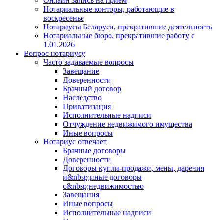
Онлайн запись на прием
Нотариальные конторы, работающие в
воскресенье
Нотариусы Беларуси, прекратившие деятельность
Нотариальные бюро, прекратившие работу с
1.01.2026
Вопрос нотариусу
Часто задаваемые вопросы
Завещание
Доверенности
Брачный договор
Наследство
Приватизация
Исполнительные надписи
Отчуждение недвижимого имущества
Иные вопросы
Нотариус отвечает
Брачные договоры
Доверенности
Договоры купли-продажи, мены, дарения
и&nbsp;иные договоры
с&nbsp;недвижимостью
Завещания
Иные вопросы
Исполнительные надписи