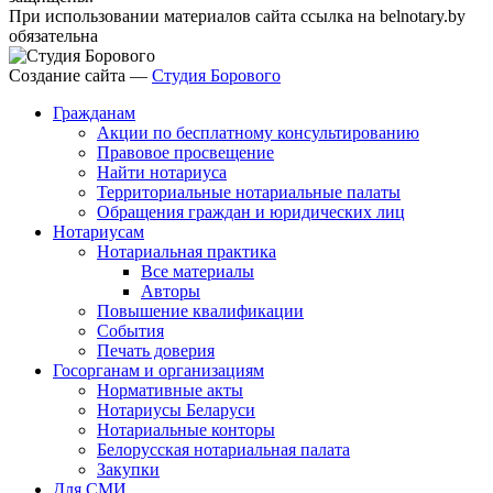
При использовании материалов сайта ссылка на belnotary.by
обязательна
Создание сайта —
Студия Борового
Гражданам
Акции по бесплатному консультированию
Правовое просвещение
Найти нотариуса
Территориальные нотариальные палаты
Обращения граждан и юридических лиц
Нотариусам
Нотариальная практика
Все материалы
Авторы
Повышение квалификации
События
Печать доверия
Госорганам и организациям
Нормативные акты
Нотариусы Беларуси
Нотариальные конторы
Белорусская нотариальная палата
Закупки
Для СМИ