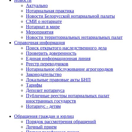
Новости
Актуально
Нотариальная практика
Новости Белорусской нотариальной палаты
СМИ о нотариате
Нотариат в мире
Мероприятия
Новости территориальных нотариальных палат
Справочная информация
Поиск открытого наследственного дела
Проверить доверенность
Единая информационная линия
Реестр переводчиков
Нотариальное обслуживание агрогородков
Законодательство
Локальные правовые акты БНП
Тарифы
Депозит нотариуса
Публичные реестры нотариальных палат
иностранных государств
Нотариус - детям
Обращения граждан и юрлиц
Порядок рассмотрения обращений
Личный прием