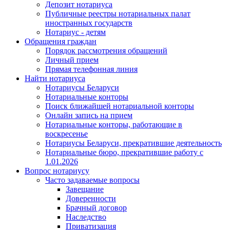
Депозит нотариуса
Публичные реестры нотариальных палат
иностранных государств
Нотариус - детям
Обращения граждан
Порядок рассмотрения обращений
Личный прием
Прямая телефонная линия
Найти нотариуса
Нотариусы Беларуси
Нотариальные конторы
Поиск ближайшей нотариальной конторы
Онлайн запись на прием
Нотариальные конторы, работающие в
воскресенье
Нотариусы Беларуси, прекратившие деятельность
Нотариальные бюро, прекратившие работу с
1.01.2026
Вопрос нотариусу
Часто задаваемые вопросы
Завещание
Доверенности
Брачный договор
Наследство
Приватизация