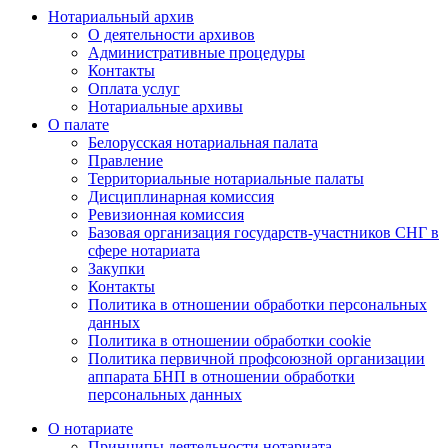
Нотариальный архив
О деятельности архивов
Административные процедуры
Контакты
Оплата услуг
Нотариальные архивы
О палате
Белорусская нотариальная палата
Правление
Территориальные нотариальные палаты
Дисциплинарная комиссия
Ревизионная комиссия
Базовая организация государств-участников СНГ в
сфере нотариата
Закупки
Контакты
Политика в отношении обработки персональных
данных
Политика в отношении обработки cookie
Политика первичной профсоюзной организации
аппарата БНП в отношении обработки
персональных данных
О нотариате
Принципы деятельности нотариата