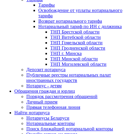
Тарифы
Освобождение от уплаты нотариального
тарифа
Возврат нотариального тарифа
Нотариальный тариф по ИН с должника
ТНП Брестской области
ТНП Витебской области
ТНП Гомельской области
ТНП Гродненской области
ТНП г. Минска
ТНП Минской области
ТНП Могилевской области
Депозит нотариуса
Публичные реестры нотариальных палат
иностранных государств
Нотариус - детям
Обращения граждан и юрлиц
Порядок рассмотрения обращений
Личный прием
Прямая телефонная линия
Найти нотариуса
Нотариусы Беларуси
Нотариальные конторы
Поиск ближайшей нотариальной конторы