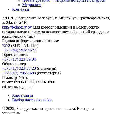
Печать доверия — издание нотариата Беларуси
Медиа-кит
Контакты
220030, Республика Беларусь, г. Минск, ул. Красноармейская,
д. 24а, пом 1Н
bnp@belnotary.by
(для корреспонденции в Белорусскую
нотариальную палату, за исключением обращений граждан и
юридических лиц)
Единая информационная линия:
7572
(МТС, A1, Life)
+375 (44) 592-99-27
Горячая линия:
+375 (17) 323-59-34
Общие номера:
+375 (17) 323-38-23
(приемная)
+375 (17) 258-26-83
(бухгалтерия)
Режим работы:
пн-пт: 09:00-13:00, 14:00-18:00
сб, вс: выходные
Карта сайта
Выбор настроек cookie
© 2025, Белорусская нотариальная палата. Все права
защищены.