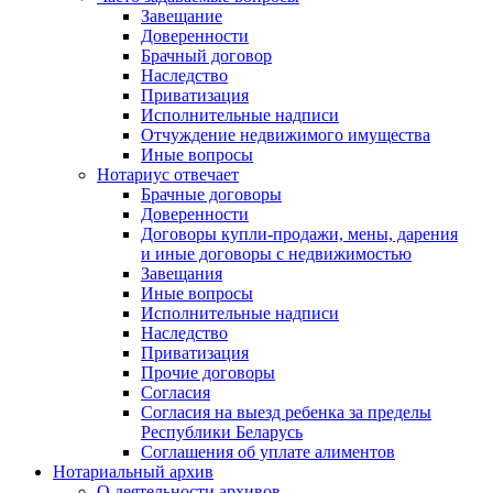
Завещание
Доверенности
Брачный договор
Наследство
Приватизация
Исполнительные надписи
Отчуждение недвижимого имущества
Иные вопросы
Нотариус отвечает
Брачные договоры
Доверенности
Договоры купли-продажи, мены, дарения
и иные договоры с недвижимостью
Завещания
Иные вопросы
Исполнительные надписи
Наследство
Приватизация
Прочие договоры
Согласия
Согласия на выезд ребенка за пределы
Республики Беларусь
Соглашения об уплате алиментов
Нотариальный архив
О деятельности архивов