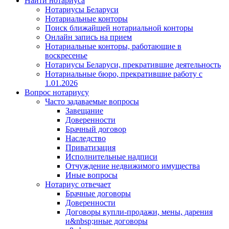
Найти нотариуса
Нотариусы Беларуси
Нотариальные конторы
Поиск ближайшей нотариальной конторы
Онлайн запись на прием
Нотариальные конторы, работающие в
воскресенье
Нотариусы Беларуси, прекратившие деятельность
Нотариальные бюро, прекратившие работу с
1.01.2026
Вопрос нотариусу
Часто задаваемые вопросы
Завещание
Доверенности
Брачный договор
Наследство
Приватизация
Исполнительные надписи
Отчуждение недвижимого имущества
Иные вопросы
Нотариус отвечает
Брачные договоры
Доверенности
Договоры купли-продажи, мены, дарения
и&nbsp;иные договоры