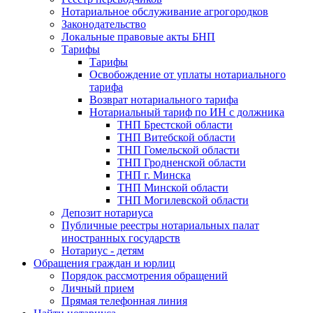
Нотариальное обслуживание агрогородков
Законодательство
Локальные правовые акты БНП
Тарифы
Тарифы
Освобождение от уплаты нотариального
тарифа
Возврат нотариального тарифа
Нотариальный тариф по ИН с должника
ТНП Брестской области
ТНП Витебской области
ТНП Гомельской области
ТНП Гродненской области
ТНП г. Минска
ТНП Минской области
ТНП Могилевской области
Депозит нотариуса
Публичные реестры нотариальных палат
иностранных государств
Нотариус - детям
Обращения граждан и юрлиц
Порядок рассмотрения обращений
Личный прием
Прямая телефонная линия