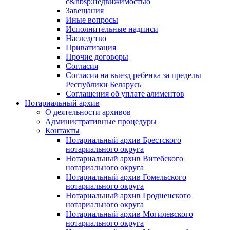
с&nbsp;недвижимостью
Завещания
Иные вопросы
Исполнительные надписи
Наследство
Приватизация
Прочие договоры
Согласия
Согласия на выезд ребенка за пределы
Республики Беларусь
Соглашения об уплате алиментов
Нотариальный архив
О деятельности архивов
Административные процедуры
Контакты
Нотариальный архив Брестского
нотариального округа
Нотариальный архив Витебского
нотариального округа
Нотариальный архив Гомельского
нотариального округа
Нотариальный архив Гродненского
нотариального округа
Нотариальный архив Могилевского
нотариального округа