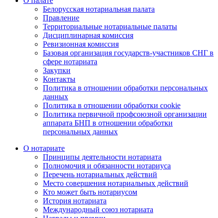
О палате
Белорусская нотариальная палата
Правление
Территориальные нотариальные палаты
Дисциплинарная комиссия
Ревизионная комиссия
Базовая организация государств-участников СНГ в
сфере нотариата
Закупки
Контакты
Политика в отношении обработки персональных
данных
Политика в отношении обработки cookie
Политика первичной профсоюзной организации
аппарата БНП в отношении обработки
персональных данных
О нотариате
Принципы деятельности нотариата
Полномочия и обязанности нотариуса
Перечень нотариальных действий
Место совершения нотариальных действий
Кто может быть нотариусом
История нотариата
Международный союз нотариата