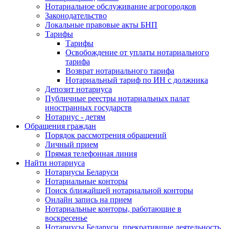
Нотариальное обслуживание агрогородков
Законодательство
Локальные правовые акты БНП
Тарифы
Тарифы
Освобождение от уплаты нотариального
тарифа
Возврат нотариального тарифа
Нотариальный тариф по ИН с должника
Депозит нотариуса
Публичные реестры нотариальных палат
иностранных государств
Нотариус - детям
Обращения граждан
Порядок рассмотрения обращений
Личный прием
Прямая телефонная линия
Найти нотариуса
Нотариусы Беларуси
Нотариальные конторы
Поиск ближайшей нотариальной конторы
Онлайн запись на прием
Нотариальные конторы, работающие в
воскресенье
Нотариусы Беларуси, прекратившие деятельность