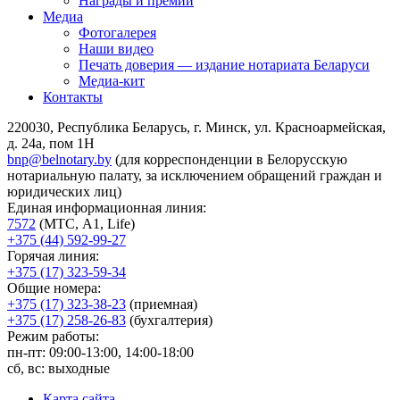
Награды и премии
Медиа
Фотогалерея
Наши видео
Печать доверия — издание нотариата Беларуси
Медиа-кит
Контакты
220030, Республика Беларусь, г. Минск, ул. Красноармейская,
д. 24а, пом 1Н
bnp@belnotary.by
(для корреспонденции в Белорусскую
нотариальную палату, за исключением обращений граждан и
юридических лиц)
Единая информационная линия:
7572
(МТС, A1, Life)
+375 (44) 592-99-27
Горячая линия:
+375 (17) 323-59-34
Общие номера:
+375 (17) 323-38-23
(приемная)
+375 (17) 258-26-83
(бухгалтерия)
Режим работы:
пн-пт: 09:00-13:00, 14:00-18:00
сб, вс: выходные
Карта сайта