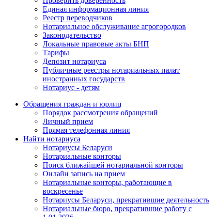
Проверить доверенность
Единая информационная линия
Реестр переводчиков
Нотариальное обслуживание агрогородков
Законодательство
Локальные правовые акты БНП
Тарифы
Депозит нотариуса
Публичные реестры нотариальных палат
иностранных государств
Нотариус - детям
Обращения граждан и юрлиц
Порядок рассмотрения обращений
Личный прием
Прямая телефонная линия
Найти нотариуса
Нотариусы Беларуси
Нотариальные конторы
Поиск ближайшей нотариальной конторы
Онлайн запись на прием
Нотариальные конторы, работающие в
воскресенье
Нотариусы Беларуси, прекратившие деятельность
Нотариальные бюро, прекратившие работу с