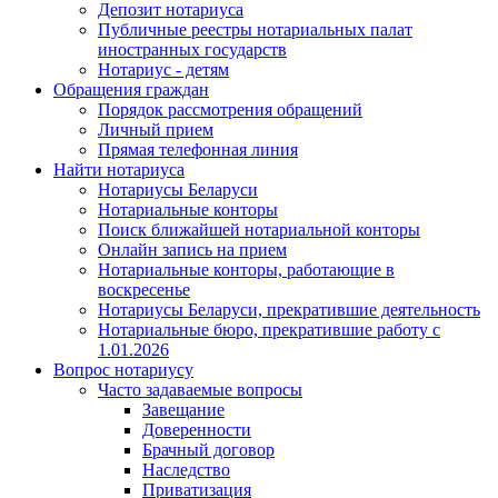
Депозит нотариуса
Публичные реестры нотариальных палат
иностранных государств
Нотариус - детям
Обращения граждан
Порядок рассмотрения обращений
Личный прием
Прямая телефонная линия
Найти нотариуса
Нотариусы Беларуси
Нотариальные конторы
Поиск ближайшей нотариальной конторы
Онлайн запись на прием
Нотариальные конторы, работающие в
воскресенье
Нотариусы Беларуси, прекратившие деятельность
Нотариальные бюро, прекратившие работу с
1.01.2026
Вопрос нотариусу
Часто задаваемые вопросы
Завещание
Доверенности
Брачный договор
Наследство
Приватизация